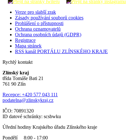
Verze pro slabší zrak
Zásady používání souborů cookies
Prohlášení o přístupnosti
Ochrana oznamovatelů
Ochrana osobních údajů (GDPR)
Registrace
Mapa stránek
RSS kanál PORTÁLU ZLÍNSKÉHO KRAJE
Rychlý kontakt
Zlínský kraj
třída Tomáše Bati 21
761 90 Zlín
Recepce: +420 577 043 111
podatelna@zlinskykraj.cz
IČO: 70891320
ID datové schránky: scsbwku
Úřední hodiny Krajského úřadu Zlínského kraje
Pondělí 8:00 - 17:00