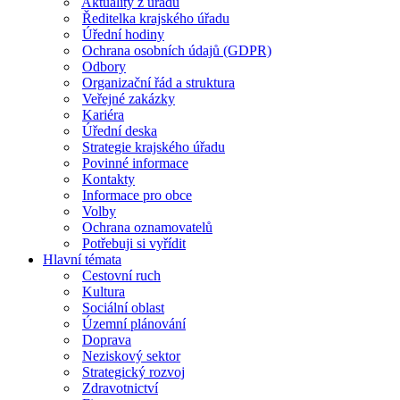
Aktuality z úřadu
Ředitelka krajského úřadu
Úřední hodiny
Ochrana osobních údajů (GDPR)
Odbory
Organizační řád a struktura
Veřejné zakázky
Kariéra
Úřední deska
Strategie krajského úřadu
Povinné informace
Kontakty
Informace pro obce
Volby
Ochrana oznamovatelů
Potřebuji si vyřídit
Hlavní témata
Cestovní ruch
Kultura
Sociální oblast
Územní plánování
Doprava
Neziskový sektor
Strategický rozvoj
Zdravotnictví