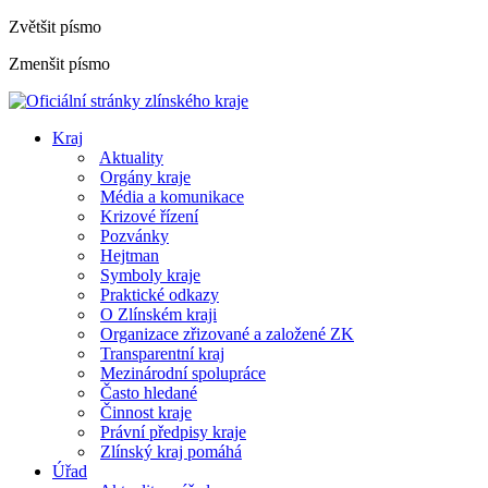
Zvětšit písmo
Zmenšit písmo
Kraj
Aktuality
Orgány kraje
Média a komunikace
Krizové řízení
Pozvánky
Hejtman
Symboly kraje
Praktické odkazy
O Zlínském kraji
Organizace zřizované a založené ZK
Transparentní kraj
Mezinárodní spolupráce
Často hledané
Činnost kraje
Právní předpisy kraje
Zlínský kraj pomáhá
Úřad