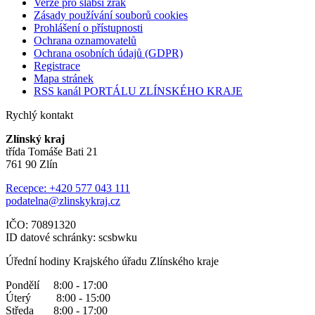
Verze pro slabší zrak
Zásady používání souborů cookies
Prohlášení o přístupnosti
Ochrana oznamovatelů
Ochrana osobních údajů (GDPR)
Registrace
Mapa stránek
RSS kanál PORTÁLU ZLÍNSKÉHO KRAJE
Rychlý kontakt
Zlínský kraj
třída Tomáše Bati 21
761 90 Zlín
Recepce: +420 577 043 111
podatelna@zlinskykraj.cz
IČO: 70891320
ID datové schránky: scsbwku
Úřední hodiny Krajského úřadu Zlínského kraje
Pondělí 8:00 - 17:00
Úterý 8:00 - 15:00
Středa 8:00 - 17:00