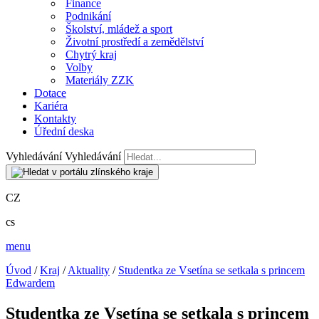
Finance
Podnikání
Školství, mládež a sport
Životní prostředí a zemědělství
Chytrý kraj
Volby
Materiály ZZK
Dotace
Kariéra
Kontakty
Úřední deska
Vyhledávání
Vyhledávání
CZ
cs
menu
Úvod
/
Kraj
/
Aktuality
/
Studentka ze Vsetína se setkala s princem
Edwardem
Studentka ze Vsetína se setkala s princem