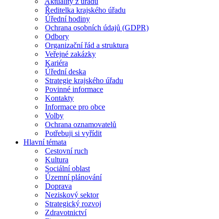
Aktuality z úřadu
Ředitelka krajského úřadu
Úřední hodiny
Ochrana osobních údajů (GDPR)
Odbory
Organizační řád a struktura
Veřejné zakázky
Kariéra
Úřední deska
Strategie krajského úřadu
Povinné informace
Kontakty
Informace pro obce
Volby
Ochrana oznamovatelů
Potřebuji si vyřídit
Hlavní témata
Cestovní ruch
Kultura
Sociální oblast
Územní plánování
Doprava
Neziskový sektor
Strategický rozvoj
Zdravotnictví