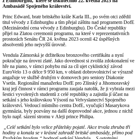
z Edinburghu, které se uskutečnilo 22. května 2023 na
Ambasádě Spojeného království.
Princ Edward, bratr britského krále Karla III., po svém otci zdědil
titul vévody z Edinburghu a tím přejal záštitu nad programem DofE
(Mezinárodní cena vévody z Edinburghu). Do České republiky
přijel na Zlatou ceremonii programu, na které v reprezentativních
prostorách Senátu ČR 24. května 2023 ocenil 42 úspěšných
absolventů jeho nejvyšší úrovně.
Vendula Zámorská je držitelkou bronzového certifikátu a nyní
pokračuje na úrovni zlaté. Jako dovednost si zvolila zdokonalení ve
hře na piano, v rámci pohybu má za cíl ujet cyklistický závod
EuroVelo 13 o délce 9 950 km, v oblasti dobrovolnictví se výrazně
angažuje ve službě druhým v domovech pro seniory Diakonie
Vsetín. Regionální manažerku DofE pro Zlínský a Jihomoravský
kraj její činnost v rámci programu zaujala natolik, že ji vybrala mezi
šestici vyvolených studentů z celé republiky a zajistila jí účast na
setkání s jeho královskou Výsostí na Velvyslanectví Spojeného
království. Vedoucí místního centra DofE, vyučující Masarykova
gymnázia, byly pozvány na další doprovodné akce, jednou z nichž
bylo např. sázení stromu v Aleji prince Philipa.
„Celé setkání bylo velice přátelsky pojaté. Akce trvala zhruba tři
hodiny a konala se v krásné zahradě britské ambasády, přímo pod
Pražským hradem,“
hodnotí setkání Vendula.
„S ostatními