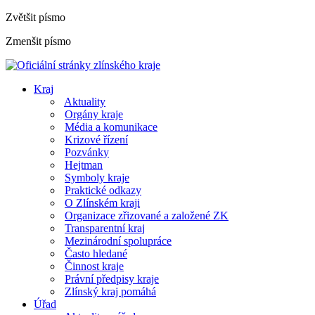
Zvětšit písmo
Zmenšit písmo
Kraj
Aktuality
Orgány kraje
Média a komunikace
Krizové řízení
Pozvánky
Hejtman
Symboly kraje
Praktické odkazy
O Zlínském kraji
Organizace zřizované a založené ZK
Transparentní kraj
Mezinárodní spolupráce
Často hledané
Činnost kraje
Právní předpisy kraje
Zlínský kraj pomáhá
Úřad