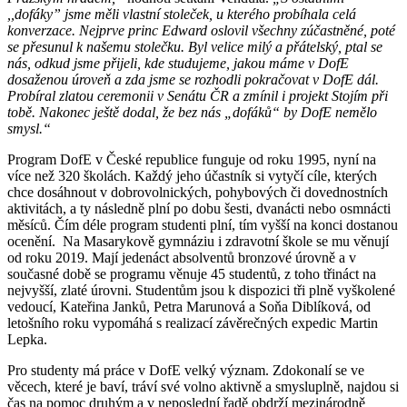
,,dofáky” jsme měli vlastní stoleček, u kterého probíhala celá
konverzace. Nejprve princ Edward oslovil všechny zúčastněné, poté
se přesunul k našemu stolečku. Byl velice milý a přátelský, ptal se
nás, odkud jsme přijeli, kde studujeme, jakou máme v DofE
dosaženou úroveň a zda jsme se rozhodli pokračovat v DofE dál.
Probíral zlatou ceremonii v Senátu ČR a zmínil i projekt Stojím při
tobě. Nakonec ještě dodal, že bez nás „dofáků“ by DofE nemělo
smysl.“
Program DofE v České republice funguje od roku 1995, nyní na
více než 320 školách. Každý jeho účastník si vytyčí cíle, kterých
chce dosáhnout v dobrovolnických, pohybových či dovednostních
aktivitách, a ty následně plní po dobu šesti, dvanácti nebo osmnácti
měsíců. Čím déle program studenti plní, tím vyšší na konci dostanou
ocenění. Na Masarykově gymnáziu i zdravotní škole se mu věnují
od roku 2019. Mají jedenáct absolventů bronzové úrovně a v
současné době se programu věnuje 45 studentů, z toho třináct na
nejvyšší, zlaté úrovni. Studentům jsou k dispozici tři plně vyškolené
vedoucí, Kateřina Janků, Petra Marunová a Soňa Diblíková, od
letošního roku vypomáhá s realizací závěrečných expedic Martin
Lepka.
Pro studenty má práce v DofE velký význam. Zdokonalí se ve
věcech, které je baví, tráví své volno aktivně a smysluplně, najdou si
čas na pomoc druhým a v neposlední řadě obdrží mezinárodně