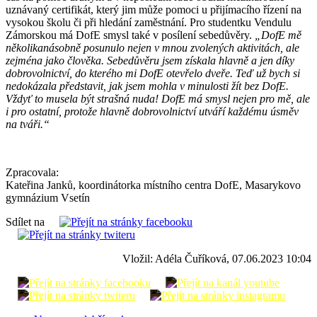
uznávaný certifikát, který jim může pomoci u přijímacího řízení na
vysokou školu či při hledání zaměstnání. Pro studentku Vendulu
Zámorskou má DofE smysl také v posílení sebedůvěry.
„DofE mě
několikanásobně posunulo nejen v mnou zvolených aktivitách, ale
zejména jako člověka. Sebedůvěru jsem získala hlavně a jen díky
dobrovolnictví, do kterého mi DofE otevřelo dveře. Teď už bych si
nedokázala představit, jak jsem mohla v minulosti žít bez DofE.
Vždyť to musela být strašná nuda! DofE má smysl nejen pro mě, ale
i pro ostatní, protože hlavně dobrovolnictví utváří každému úsměv
na tváři.“
Zpracovala:
Kateřina Janků, koordinátorka místního centra DofE, Masarykovo
gymnázium Vsetín
Sdílet na
Vložil: Adéla Čuříková, 07.06.2023 10:04