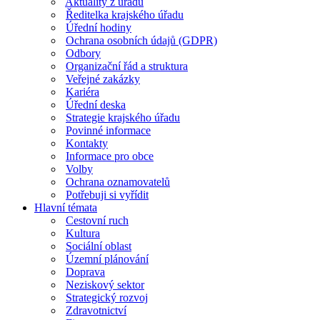
Aktuality z úřadu
Ředitelka krajského úřadu
Úřední hodiny
Ochrana osobních údajů (GDPR)
Odbory
Organizační řád a struktura
Veřejné zakázky
Kariéra
Úřední deska
Strategie krajského úřadu
Povinné informace
Kontakty
Informace pro obce
Volby
Ochrana oznamovatelů
Potřebuji si vyřídit
Hlavní témata
Cestovní ruch
Kultura
Sociální oblast
Územní plánování
Doprava
Neziskový sektor
Strategický rozvoj
Zdravotnictví