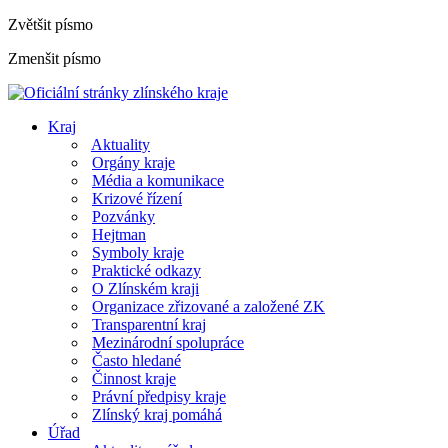
Zvětšit písmo
Zmenšit písmo
Kraj
Aktuality
Orgány kraje
Média a komunikace
Krizové řízení
Pozvánky
Hejtman
Symboly kraje
Praktické odkazy
O Zlínském kraji
Organizace zřizované a založené ZK
Transparentní kraj
Mezinárodní spolupráce
Často hledané
Činnost kraje
Právní předpisy kraje
Zlínský kraj pomáhá
Úřad