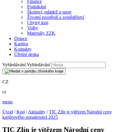
Finance
Podnikání
Školství, mládež a sport
Životní prostředí a zemědělství
Chytrý kraj
Volby
Materiály ZZK
Dotace
Kariéra
Kontakty
Úřední deska
Vyhledávání
Vyhledávání
CZ
cs
menu
Úvod
/
Kraj
/
Aktuality
/
TIC Zlín je vítězem Národní ceny
kariérového poradenství 2025
TIC Zlín je vítězem Národní ceny