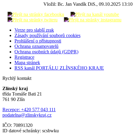
Vložil: Bc. Jan Vandík DiS., 09.10.2025 13:10
Verze pro slabší zrak
Zásady používání souborů cookies
Prohlášení o přístupnosti
Ochrana oznamovatelů
Ochrana osobních údajů (GDPR)
Registrace
Mapa stránek
RSS kanál PORTÁLU ZLÍNSKÉHO KRAJE
Rychlý kontakt
Zlínský kraj
třída Tomáše Bati 21
761 90 Zlín
Recepce: +420 577 043 111
podatelna@zlinskykraj.cz
IČO: 70891320
ID datové schránky: scsbwku