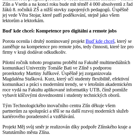
Zlín a Vsetín a na konci roku bude mít téměř 4 000 absolventů z řad
žáků 8. ročníků ZŠ a nižší stovky zapojených pedagogů. Úspěšně
jej vede Věra Stojar, které patří poděkování, stejně jako všem
lektorům a lektorkám.
Buď kde chceš: Kompetence pro digitální a remote jobs
Porota ocenila i druhý nominovaný projekt
Buď kde chceš
, který se
zaměřuje na kompetence pro remote jobs, tedy činnosti, které lze pro
firmy v kraji dodávat odkudkoliv.
Pilotní ročník tohoto programu proběhl na Fakultě multimediálních
komunikací Univerzity Tomáše Bati ve Zlíně s podporou
prorektorky Martiny Juříkové. Úspěšně jej zorganizovala
Magdaléna Stašková. Kurz, který učí studenty flexibilitě, efektivní
komunikaci a práci s moderními trendy, se v letošním akademickém
roce vydá na Fakultu aplikované informatiky UTB, čímž pomůže
vybavit klíčovými dovednostmi i studenty technických oborů.
Tým Technologického inovačního centra Zlín děkuje všem
partnerům za spolupráci a těší se na další rozvoj moderních služeb
kariérového poradenství a vzdělávání.
Projekt Měj svůj směr je realizován díky podpoře Zlínského kraje a
Statutárního města Zlína.