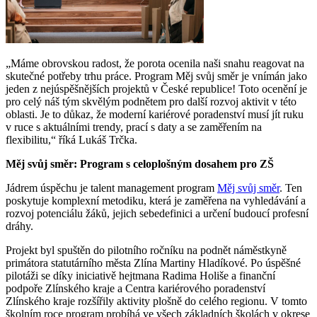
„Máme obrovskou radost, že porota ocenila naši snahu reagovat na
skutečné potřeby trhu práce. Program Měj svůj směr je vnímán jako
jeden z nejúspěšnějších projektů v České republice! Toto ocenění je
pro celý náš tým skvělým podnětem pro další rozvoj aktivit v této
oblasti. Je to důkaz, že moderní kariérové poradenství musí jít ruku
v ruce s aktuálními trendy, prací s daty a se zaměřením na
flexibilitu,“ říká Lukáš Trčka.
Měj svůj směr: Program s celoplošným dosahem pro ZŠ
Jádrem úspěchu je talent management program
Měj svůj směr
. Ten
poskytuje komplexní metodiku, která je zaměřena na vyhledávání a
rozvoj potenciálu žáků, jejich sebedefinici a určení budoucí profesní
dráhy.
Projekt byl spuštěn do pilotního ročníku na podnět náměstkyně
primátora statutárního města Zlína Martiny Hladíkové. Po úspěšné
pilotáži se díky iniciativě hejtmana Radima Holiše a finanční
podpoře Zlínského kraje a Centra kariérového poradenství
Zlínského kraje rozšířily aktivity plošně do celého regionu. V tomto
školním roce program probíhá ve všech základních školách v okrese