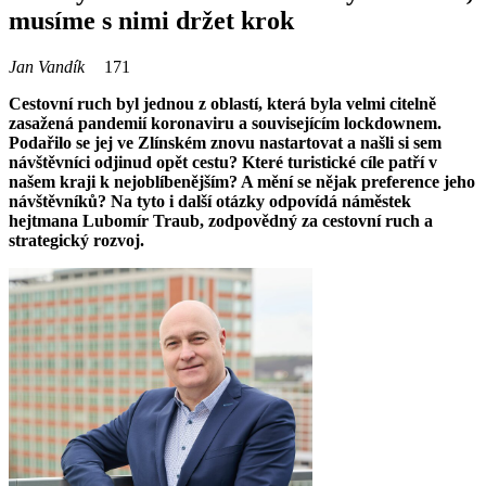
musíme s nimi držet krok
Jan Vandík
171
Cestovní ruch byl jednou z oblastí, která byla velmi citelně
zasažená pandemií koronaviru a souvisejícím lockdownem.
Podařilo se jej ve Zlínském znovu nastartovat a našli si sem
návštěvníci odjinud opět cestu? Které turistické cíle patří v
našem kraji k nejoblíbenějším? A mění se nějak preference jeho
návštěvníků? Na tyto i další otázky odpovídá náměstek
hejtmana Lubomír Traub, zodpovědný za cestovní ruch a
strategický rozvoj.