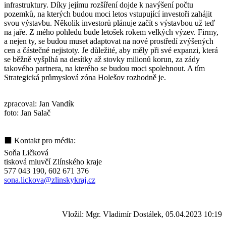
infrastruktury. Díky jejímu rozšíření dojde k navýšení počtu
pozemků, na kterých budou moci letos vstupující investoři zahájit
svou výstavbu. Několik investorů plánuje začít s výstavbou už teď
na jaře. Z mého pohledu bude letošek rokem velkých výzev. Firmy,
a nejen ty, se budou muset adaptovat na nové prostředí zvýšených
cen a částečné nejistoty. Je důležité, aby měly při své expanzi, která
se běžně vyšplhá na desítky až stovky milionů korun, za zády
takového partnera, na kterého se budou moci spolehnout. A tím
Strategická průmyslová zóna Holešov rozhodně je.
zpracoval: Jan Vandík
foto: Jan Salač
⬛ Kontakt pro média:
Soňa Ličková
tisková mluvčí Zlínského kraje
577 043 190, 602 671 376
sona.lickova@zlinskykraj.cz
Vložil: Mgr. Vladimír Dostálek, 05.04.2023 10:19