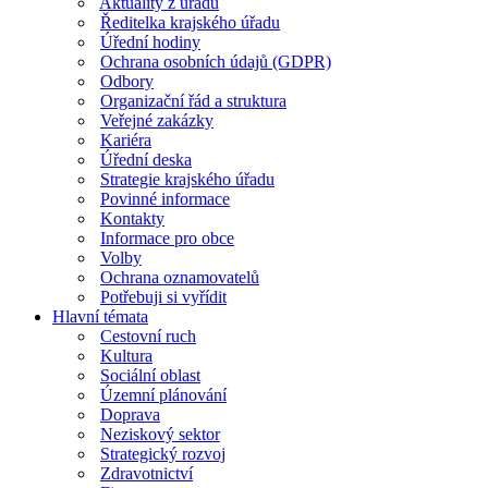
Aktuality z úřadu
Ředitelka krajského úřadu
Úřední hodiny
Ochrana osobních údajů (GDPR)
Odbory
Organizační řád a struktura
Veřejné zakázky
Kariéra
Úřední deska
Strategie krajského úřadu
Povinné informace
Kontakty
Informace pro obce
Volby
Ochrana oznamovatelů
Potřebuji si vyřídit
Hlavní témata
Cestovní ruch
Kultura
Sociální oblast
Územní plánování
Doprava
Neziskový sektor
Strategický rozvoj
Zdravotnictví