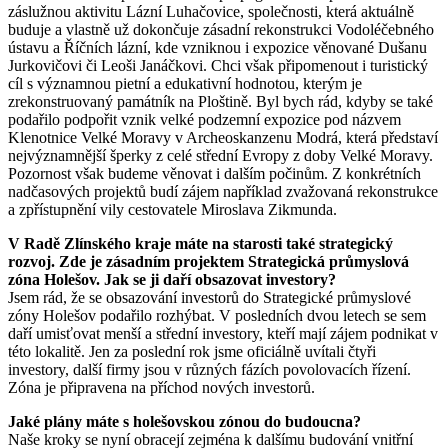
záslužnou aktivitu Lázní Luhačovice, společnosti, která aktuálně
buduje a vlastně už dokončuje zásadní rekonstrukci Vodoléčebného
ústavu a Říčních lázní, kde vzniknou i expozice věnované Dušanu
Jurkovičovi či Leoši Janáčkovi. Chci však připomenout i turistický
cíl s významnou pietní a edukativní hodnotou, kterým je
zrekonstruovaný památník na Ploštině. Byl bych rád, kdyby se také
podařilo podpořit vznik velké podzemní expozice pod názvem
Klenotnice Velké Moravy v
Archeoskanzenu Modrá, která představí
nejvýznamnější šperky z celé střední Evropy z doby Velké Moravy.
Pozornost však budeme věnovat i dalším počinům. Z konkrétních
nadčasových projektů budí zájem například zvažovaná rekonstrukce
a zpřístupnění vily cestovatele Miroslava Zikmunda.
V Radě Zlínského kraje máte na starosti také strategický
rozvoj. Zde je zásadním projektem Strategická průmyslová
zóna Holešov. Jak se ji daří obsazovat investory?
Jsem rád, že se obsazování investorů do Strategické průmyslové
zóny Holešov podařilo rozhýbat. V posledních dvou letech se sem
daří umisťovat menší a střední investory, kteří mají zájem podnikat v
této lokalitě. Jen za poslední rok jsme oficiálně uvítali čtyři
investory, další firmy jsou v různých fázích povolovacích řízení.
Zóna je připravena na příchod nových investorů.
Jaké plány máte s holešovskou zónou do budoucna?
Naše kroky se nyní obracejí zejména k dalšímu budování vnitřní