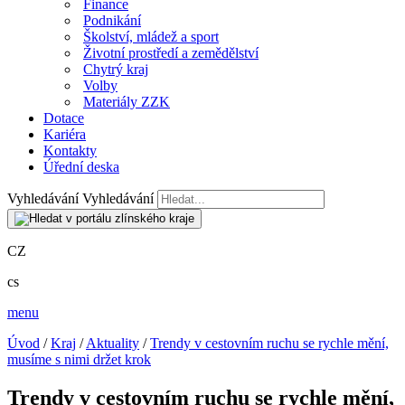
Finance
Podnikání
Školství, mládež a sport
Životní prostředí a zemědělství
Chytrý kraj
Volby
Materiály ZZK
Dotace
Kariéra
Kontakty
Úřední deska
Vyhledávání
Vyhledávání
CZ
cs
menu
Úvod
/
Kraj
/
Aktuality
/
Trendy v cestovním ruchu se rychle mění,
musíme s nimi držet krok
Trendy v cestovním ruchu se rychle mění,