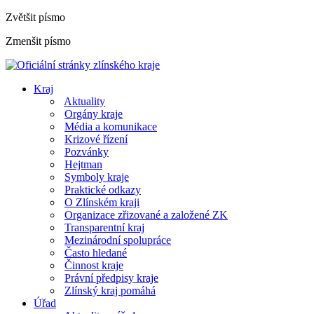
Zvětšit písmo
Zmenšit písmo
Kraj
Aktuality
Orgány kraje
Média a komunikace
Krizové řízení
Pozvánky
Hejtman
Symboly kraje
Praktické odkazy
O Zlínském kraji
Organizace zřizované a založené ZK
Transparentní kraj
Mezinárodní spolupráce
Často hledané
Činnost kraje
Právní předpisy kraje
Zlínský kraj pomáhá
Úřad