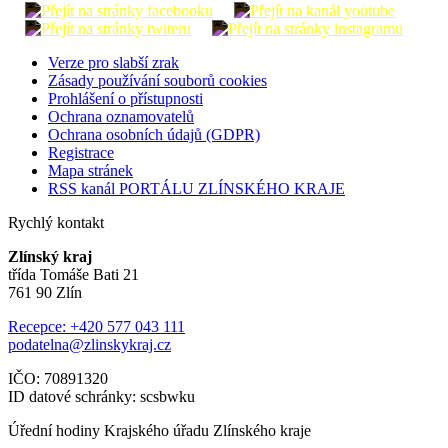
Verze pro slabší zrak
Zásady používání souborů cookies
Prohlášení o přístupnosti
Ochrana oznamovatelů
Ochrana osobních údajů (GDPR)
Registrace
Mapa stránek
RSS kanál PORTÁLU ZLÍNSKÉHO KRAJE
Rychlý kontakt
Zlínský kraj
třída Tomáše Bati 21
761 90 Zlín
Recepce: +420 577 043 111
podatelna@zlinskykraj.cz
IČO: 70891320
ID datové schránky: scsbwku
Úřední hodiny Krajského úřadu Zlínského kraje