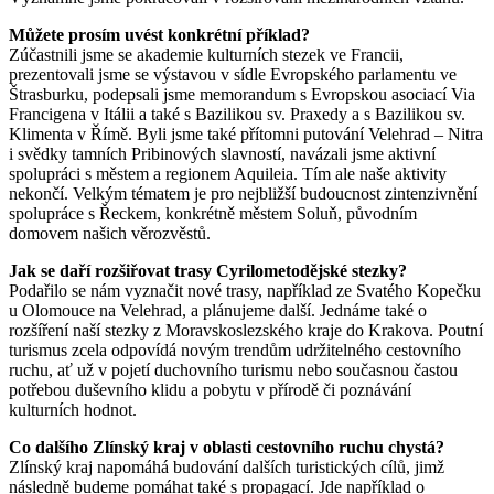
Můžete prosím uvést konkrétní příklad?
Zúčastnili jsme se akademie kulturních stezek ve Francii,
prezentovali jsme se výstavou v sídle Evropského parlamentu ve
Štrasburku, podepsali jsme memorandum s Evropskou asociací Via
Francigena v Itálii a také s Bazilikou sv. Praxedy a s Bazilikou sv.
Klimenta v Římě. Byli jsme také přítomni putování Velehrad – Nitra
i svědky tamních Pribinových slavností, navázali jsme aktivní
spolupráci s městem a regionem Aquileia. Tím ale naše aktivity
nekončí. Velkým tématem je pro nejbližší budoucnost zintenzivnění
spolupráce s Řeckem, konkrétně městem Soluň, původním
domovem našich věrozvěstů.
Jak se daří rozšiřovat trasy Cyrilometodějské stezky?
Podařilo se nám vyznačit nové trasy, například ze Svatého Kopečku
u Olomouce na Velehrad, a plánujeme další. Jednáme také o
rozšíření naší stezky z Moravskoslezského kraje do Krakova. Poutní
turismus zcela odpovídá novým trendům udržitelného cestovního
ruchu, ať už v pojetí duchovního turismu nebo současnou častou
potřebou duševního klidu a pobytu v přírodě či poznávání
kulturních hodnot.
Co dalšího Zlínský kraj v oblasti cestovního ruchu chystá?
Zlínský kraj napomáhá budování dalších turistických cílů, jimž
následně budeme pomáhat také s propagací. Jde například o