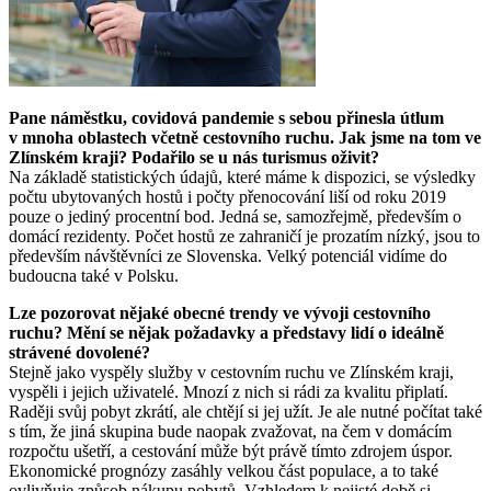
Pane náměstku, covidová pandemie s sebou přinesla útlum
v mnoha oblastech včetně cestovního ruchu. Jak jsme na tom ve
Zlínském kraji? Podařilo se u nás turismus oživit?
Na základě statistických údajů, které máme k dispozici, se výsledky
počtu ubytovaných hostů i počty přenocování liší od roku 2019
pouze o jediný procentní bod. Jedná se, samozřejmě, především o
domácí rezidenty. Počet hostů ze zahraničí je prozatím nízký, jsou to
především návštěvníci ze Slovenska. Velký potenciál vidíme do
budoucna také v Polsku.
Lze pozorovat nějaké obecné trendy ve vývoji cestovního
ruchu? Mění se nějak požadavky a představy lidí o ideálně
strávené dovolené?
Stejně jako vyspěly služby v cestovním ruchu ve Zlínském kraji,
vyspěli i jejich uživatelé. Mnozí z nich si rádi za kvalitu připlatí.
Raději svůj pobyt zkrátí, ale chtějí si jej užít. Je ale nutné počítat také
s tím, že jiná skupina bude naopak zvažovat, na čem v domácím
rozpočtu ušetří, a cestování může být právě tímto zdrojem úspor.
Ekonomické prognózy zasáhly velkou část populace, a to také
ovlivňuje způsob nákupu pobytů. Vzhledem k nejisté době si