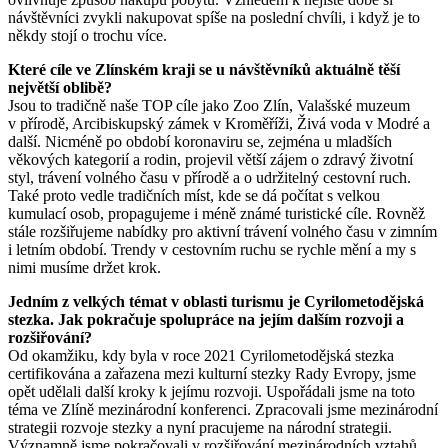
návštěvníci zvykli nakupovat spíše na poslední chvíli, i když je to
někdy stojí o trochu více.
Které cíle ve Zlínském kraji se u návštěvníků aktuálně těší
největší oblibě?
Jsou to tradičně naše TOP cíle jako Zoo Zlín, Valašské muzeum
v přírodě, Arcibiskupský zámek v Kroměříži, Živá voda v Modré a
další. Nicméně po období koronaviru se, zejména u mladších
věkových kategorií a rodin, projevil větší zájem o zdravý životní
styl, trávení volného času v přírodě a o udržitelný cestovní ruch.
Také proto vedle tradičních míst, kde se dá počítat s velkou
kumulací osob, propagujeme i méně známé turistické cíle. Rovněž
stále rozšiřujeme nabídky pro aktivní trávení volného času v zimním
i letním období.
Trendy v cestovním ruchu se rychle mění a my s
nimi musíme držet krok.
Jedním z velkých témat v oblasti turismu je Cyrilometodějská
stezka. Jak pokračuje spolupráce na jejím dalším rozvoji a
rozšiřování?
Od okamžiku, kdy byla v roce 2021 Cyrilometodějská stezka
certifikována a zařazena mezi kulturní stezky Rady Evropy, jsme
opět udělali další kroky k jejímu rozvoji. Uspořádali jsme na toto
téma ve Zlíně mezinárodní konferenci. Zpracovali jsme mezinárodní
strategii rozvoje stezky a nyní pracujeme na národní strategii.
Významně jsme pokračovali v rozšiřování mezinárodních vztahů.