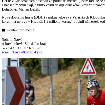
Hřiště v Luhačovicích postavili za pouhé tři měsíce. „Jsem rád, že se 
s nadšením využívají, a tímto velmi děkuji Zlínskému kraji za finančn
Luhačovic Marian Ležák.
Nové dopravní hřiště (DDH) vznikne letos i ve Valašských Kloboukác
korun, na úpravy v Hradišti 1,2 milionu korun,“ doplnil náměstek z
⬛ Kontakt pro média:
Soňa Ličková
tisková mluvčí Zlínského kraje
577 043 190, 602 671 376
sona.lickova@kr-zlinsky.cz