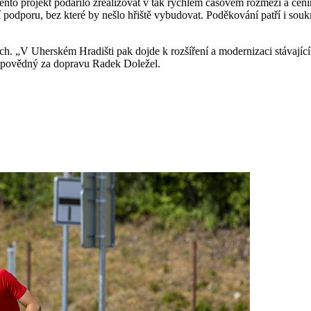
tento projekt podařilo zrealizovat v tak rychlém časovém rozmezí a cení
í podporu, bez které by nešlo hřiště vybudovat. Poděkování patří i souk
h. „V Uherském Hradišti pak dojde k rozšíření a modernizaci stávajíc
odpovědný za dopravu Radek Doležel.