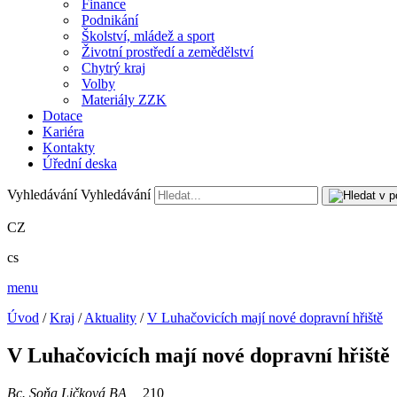
Finance
Podnikání
Školství, mládež a sport
Životní prostředí a zemědělství
Chytrý kraj
Volby
Materiály ZZK
Dotace
Kariéra
Kontakty
Úřední deska
Vyhledávání
Vyhledávání
CZ
cs
menu
Úvod
/
Kraj
/
Aktuality
/
V Luhačovicích mají nové dopravní hřiště
V Luhačovicích mají nové dopravní hřiště
Bc. Soňa Ličková BA
210