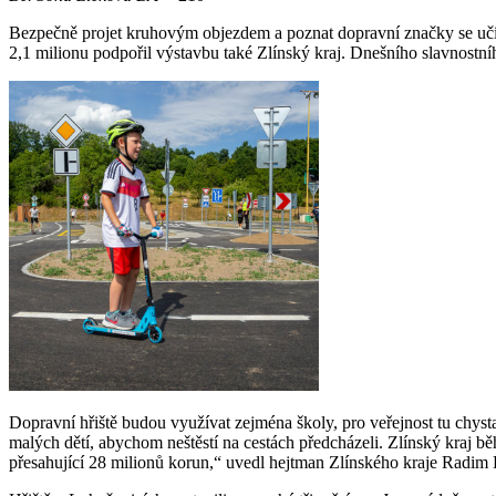
Bezpečně projet kruhovým objezdem a poznat dopravní značky se učí 
2,1 milionu podpořil výstavbu také Zlínský kraj. Dnešního slavnostn
Dopravní hřiště budou využívat zejména školy, pro veřejnost tu chysta
malých dětí, abychom neštěstí na cestách předcházeli. Zlínský kraj bě
přesahující 28 milionů korun,“ uvedl hejtman Zlínského kraje Radim 