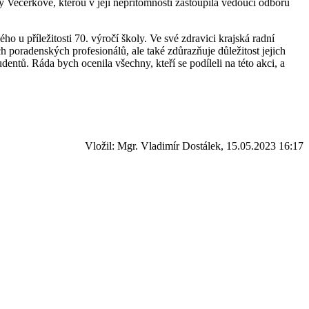
y Večerkové, kterou v její nepřítomnosti zastoupila vedoucí odboru
 u příležitosti 70. výročí školy. Ve své zdravici krajská radní
h poradenských profesionálů, ale také zdůrazňuje důležitost jejich
entů. Ráda bych ocenila všechny, kteří se podíleli na této akci, a
Vložil: Mgr. Vladimír Dostálek, 15.05.2023 16:17