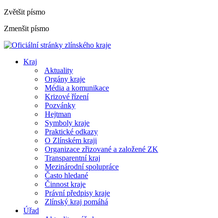
Zvětšit písmo
Zmenšit písmo
Kraj
Aktuality
Orgány kraje
Média a komunikace
Krizové řízení
Pozvánky
Hejtman
Symboly kraje
Praktické odkazy
O Zlínském kraji
Organizace zřizované a založené ZK
Transparentní kraj
Mezinárodní spolupráce
Často hledané
Činnost kraje
Právní předpisy kraje
Zlínský kraj pomáhá
Úřad