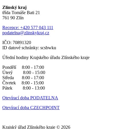
Zlínský kraj
třída Tomáše Bati 21
761 90 Zlín
Recepce: +420 577 043 111
podatelna@zlinskykraj.cz
IČO: 70891320
ID datové schránky: scsbwku
Úřední hodiny Krajského úřadu Zlínského kraje
Pondělí 8:00 - 17:00
Úterý 8:00 - 15:00
Středa 8:00 - 17:00
Čtvrtek 8:00 - 15:00
Pátek 8:00 - 13:00
Otevírací doba PODATELNA
Otevírací doba CZECHPOINT
Krajský úřad Zlínského kraje © 2026