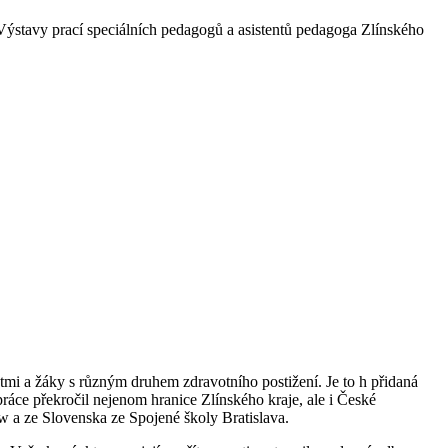
 Výstavy prací speciálních pedagogů a asistentů pedagoga Zlínského
dětmi a žáky s různým druhem zdravotního postižení. Je to h přidaná
práce překročil nejenom hranice Zlínského kraje, ale i České
ow a ze Slovenska ze Spojené školy Bratislava.