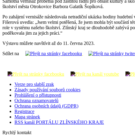
Samotná vernisáž proběhla pod záštitou radní pro oblast kultury a šk
školství města Otrokovice Barbora Galatík Šopíková.
Po zahájení vernisáže následovala netradiční ukázka hodiny hudební vý
Fišerová uvedla: „Jsem velmi potěšená, že jsem mohla být součástí tét
role v systému našeho školství. Zlínský kraj se dlouhodobě zabývá podp
poděkovala jim za jejich práci.“
Výstavu můžete navštívit až do 11. června 2023.
Sdílet na
Verze pro slabší zrak
Zásady používání souborů cookies
Prohlášení o přístupnosti
Ochrana oznamovatelů
Ochrana osobních údajů (GDPR)
Registrace
Mapa stránek
RSS kanál PORTÁLU ZLÍNSKÉHO KRAJE
Rychlý kontakt