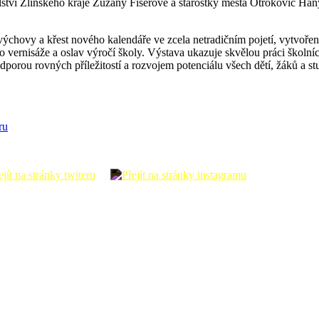
olství Zlínského kraje Zuzany Fišerové a starostky města Otrokovic Han
chovy a křest nového kalendáře ve zcela netradičním pojetí, vytvořeného
o vernisáže a oslav výročí školy. Výstava ukazuje skvělou práci školníc
orou rovných příležitostí a rozvojem potenciálu všech dětí, žáků a stud