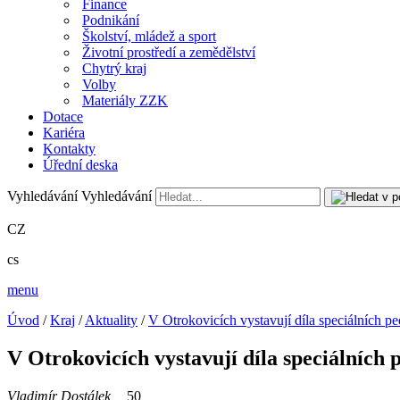
Finance
Podnikání
Školství, mládež a sport
Životní prostředí a zemědělství
Chytrý kraj
Volby
Materiály ZZK
Dotace
Kariéra
Kontakty
Úřední deska
Vyhledávání
Vyhledávání
CZ
cs
menu
Úvod
/
Kraj
/
Aktuality
/
V Otrokovicích vystavují díla speciálních p
V Otrokovicích vystavují díla speciálních
Vladimír Dostálek
50