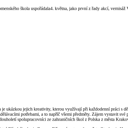
Komenského škola uspořádala4. května, jako první z řady akcí, vernisáž
 je ukázkou jejich kreativity, kterou využívají při každodenní práci s 
zdělávacími potřebami, a to napříč všemi předměty. Zájem vystavit své 
i dlouholetí spolupracovníci ze zahraničních škol z Polska z města Krak