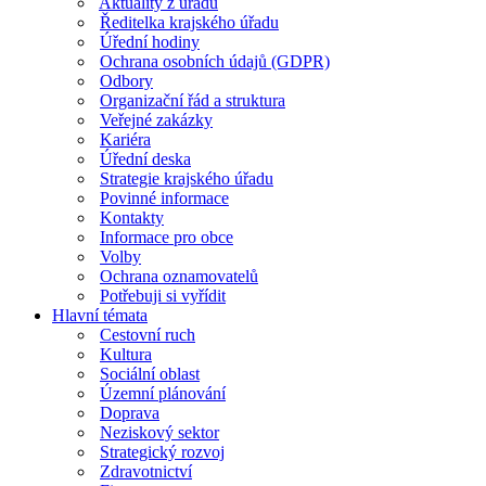
Aktuality z úřadu
Ředitelka krajského úřadu
Úřední hodiny
Ochrana osobních údajů (GDPR)
Odbory
Organizační řád a struktura
Veřejné zakázky
Kariéra
Úřední deska
Strategie krajského úřadu
Povinné informace
Kontakty
Informace pro obce
Volby
Ochrana oznamovatelů
Potřebuji si vyřídit
Hlavní témata
Cestovní ruch
Kultura
Sociální oblast
Územní plánování
Doprava
Neziskový sektor
Strategický rozvoj
Zdravotnictví