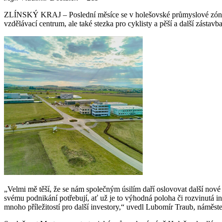
ZLÍNSKÝ KRAJ – Poslední měsíce se v holešovské průmyslové zóně nes
vzdělávací centrum, ale také stezka pro cyklisty a pěší a další zásta
„Velmi mě těší, že se nám společným úsilím daří oslovovat další nové
svému podnikání potřebují, ať už je to výhodná poloha či rozvinutá i
mnoho příležitostí pro další investory,“ uvedl Lubomír Traub, náměste