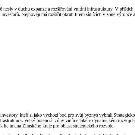
ly v duchu expanze a rozšiřování vnitřní infrastruktury. V příštích 
vba investorů. Nejnověji má rozšířit okruh firem sídlících v zóně výrobc
 investory, kteří si jako výchozí bod pro svůj byznys vybrali Strategi
nfrastruktura. Velký potenciál zóny vidíme také v dynamickém rozvoji 
k hejtmana Zlínského kraje pro oblast strategického rozvoje.