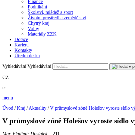
Finance
Podnikání
Školství, mládež a sport
Životní prostředí a zemědělství
Chytrý kraj
Volby
Materiály ZZK
Dotace
Kariéra
Kontakty
Úřední deska
Vyhledávání
Vyhledávání
CZ
cs
menu
Úvod
/
Kraj
/
Aktuality
/
V průmyslové zóně Holešov vyroste sídlo v
V průmyslové zóně Holešov vyroste sídlo 
Mgr. Vladimír Dostálek
211