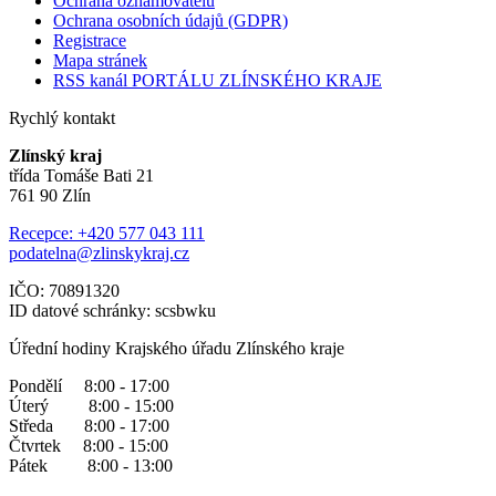
Ochrana oznamovatelů
Ochrana osobních údajů (GDPR)
Registrace
Mapa stránek
RSS kanál PORTÁLU ZLÍNSKÉHO KRAJE
Rychlý kontakt
Zlínský kraj
třída Tomáše Bati 21
761 90 Zlín
Recepce: +420 577 043 111
podatelna@zlinskykraj.cz
IČO: 70891320
ID datové schránky: scsbwku
Úřední hodiny Krajského úřadu Zlínského kraje
Pondělí 8:00 - 17:00
Úterý 8:00 - 15:00
Středa 8:00 - 17:00
Čtvrtek 8:00 - 15:00
Pátek 8:00 - 13:00