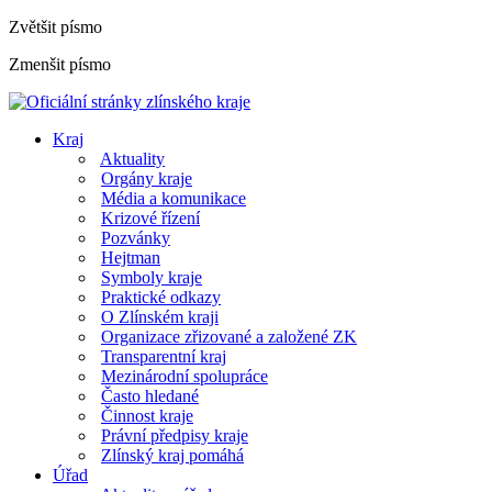
Zvětšit písmo
Zmenšit písmo
Kraj
Aktuality
Orgány kraje
Média a komunikace
Krizové řízení
Pozvánky
Hejtman
Symboly kraje
Praktické odkazy
O Zlínském kraji
Organizace zřizované a založené ZK
Transparentní kraj
Mezinárodní spolupráce
Často hledané
Činnost kraje
Právní předpisy kraje
Zlínský kraj pomáhá
Úřad