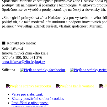
Společnost Martenz ve strategické průmyslové zóně Holešov hodlá vys
postupy, tak na nejnovější poznatky a technologie. Vlajkovým produk
Společnost se ve výrobě a prodeji zaměřuje na český a slovenský trh,
„Strategická průmyslová zóna Holešov byla pro výstavbu nového sídla 
polský trh, ale také moderní infrastrukturu a podporu inovativních p
pálenek,“ vysvětluje Zdeněk Jurášek, vlastník společnosti Martenz.
⬛ Kontakt pro média:
Soňa Ličková
tisková mluvčí Zlínského kraje
577 043 190, 602 671 376
sona.lickova@zlinskykraj.cz
Sdílet na
Verze pro slabší zrak
Zásady používání souborů cookies
Prohlášení o přístupnosti