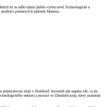
letech by tu mělo mimo jiného vyrůst nové Technologické a
e a prodejce prémiových pálenek Martenz.
ckou průmyslovou zónu v Holešově. Investoři zde najdou vše, co ke
technologického sektoru a inovací ve Zlínském kraji, který znamená