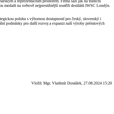
lářským a reprezentačním prostorem. Firma sází jak na tradiční
u medaili na světově nejprestižnější soutěži destilátů IWSC Londýn.
ategickou polohu s výbornou dostupností pro český, slovenský i
deální podmínky pro další rozvoj a expanzi naší výroby prémiových
Vložil: Mgr. Vladimír Dostálek, 27.08.2024 15:20