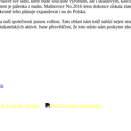
tavět své sídlo, které bude současně výrobním, ale i skladovým, kance
tem je pálenka z malin. Malinovice No.2016 letos dokonce získala zlato
 kromě toho plánuje expandovat i na do Polska.
naší společnosti jasnou volbou. Tato oblast nám totiž nabízí nejen str
odnikatelských aktivit. Jsme přesvědčeni, že toto místo nám poskytne i