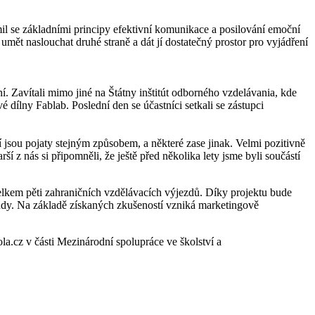
il se základními principy efektivní komunikace a posilování emoční
 umět naslouchat druhé straně a dát jí dostatečný prostor pro vyjádření
ní. Zavítali mimo jiné na Štátny inštitút odborného vzdelávania, kde
 dílny Fablab. Poslední den se účastníci setkali se zástupci
ní jsou pojaty stejným způsobem, a některé zase jinak. Velmi pozitivně
ší z nás si připomněli, že ještě před několika lety jsme byli součástí
celkem pěti zahraničních vzdělávacích výjezdů. Díky projektu bude
ndy. Na základě získaných zkušeností vzniká marketingově
a.cz v části Mezinárodní spolupráce ve školství a