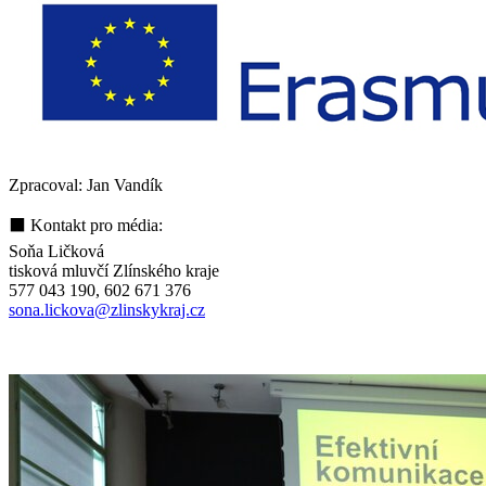
Zpracoval: Jan Vandík
⬛ Kontakt pro média:
Soňa Ličková
tisková mluvčí Zlínského kraje
577 043 190, 602 671 376
sona.lickova@zlinskykraj.cz