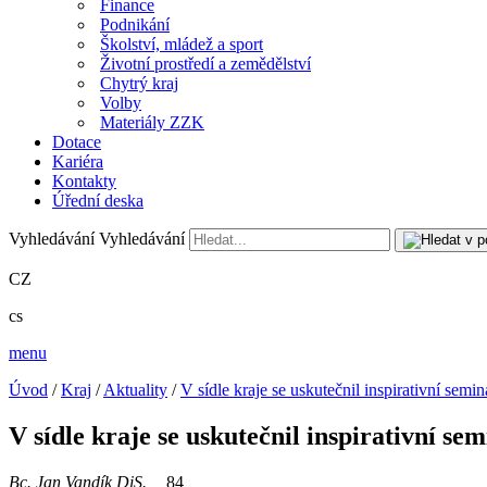
Finance
Podnikání
Školství, mládež a sport
Životní prostředí a zemědělství
Chytrý kraj
Volby
Materiály ZZK
Dotace
Kariéra
Kontakty
Úřední deska
Vyhledávání
Vyhledávání
CZ
cs
menu
Úvod
/
Kraj
/
Aktuality
/
V sídle kraje se uskutečnil inspirativní se
V sídle kraje se uskutečnil inspirativní 
Bc. Jan Vandík DiS.
84