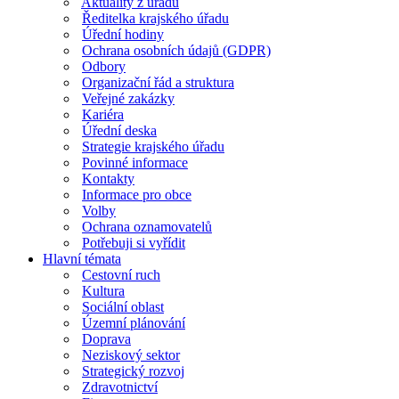
Aktuality z úřadu
Ředitelka krajského úřadu
Úřední hodiny
Ochrana osobních údajů (GDPR)
Odbory
Organizační řád a struktura
Veřejné zakázky
Kariéra
Úřední deska
Strategie krajského úřadu
Povinné informace
Kontakty
Informace pro obce
Volby
Ochrana oznamovatelů
Potřebuji si vyřídit
Hlavní témata
Cestovní ruch
Kultura
Sociální oblast
Územní plánování
Doprava
Neziskový sektor
Strategický rozvoj
Zdravotnictví