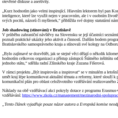
otevřené diskuse a asertivity.
„Kurz hodnotím jako velmi inspirující. Hlavním lektorem byl pan Kon
inteligence, které lze využít nejen v pracovním, ale i v osobním život
svých pocitů, názorů či myšlenek,“ přiblížila své dojmy statutární 
Job shadowing (stínování) v Bratislavě
V průběhu zahraniční návštěvy na Slovensku se její účastníci seznámili
poznali praktické ukázky jeho aktivit a činností. Dalším bodem progra
Bratislavského samosprávneho kraja a stínovali své kolegy na Odboru
„Bylo zajímavé se dozvědět, jak se stejné věci dělají o několik kilome
hodnotím celkovou organizaci a přístup zástupců Štátného inštitútu odbo
jednoho státu,“ sdělila radní Zlínského kraje Zuzana Fišerová.
V rámci projektu „Být inspirován a inspirovat“ se v minulém a letošn
umět kraj lépe komunikovat aktuální témata a reformy, které slouží
komunikační plán pro oblast celoživotního vzdělávání realizovaného
Náklady na obě vzdělávací akci pokryly dotace z programu Erasmus+. V
vzdělávání:
https://www.zkola.cz/management/mezinarodni-spoluprace
„Tento článek vyjadřuje pouze názor autora a Evropská komise neodpo