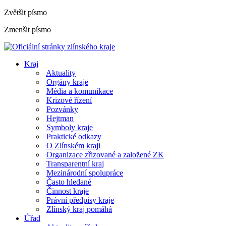
Zvětšit písmo
Zmenšit písmo
Kraj
Aktuality
Orgány kraje
Média a komunikace
Krizové řízení
Pozvánky
Hejtman
Symboly kraje
Praktické odkazy
O Zlínském kraji
Organizace zřizované a založené ZK
Transparentní kraj
Mezinárodní spolupráce
Často hledané
Činnost kraje
Právní předpisy kraje
Zlínský kraj pomáhá
Úřad