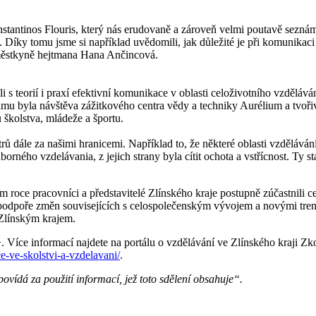
stantinos Flouris, který nás erudovaně a zároveň velmi poutavě seznám
ě. Díky tomu jsme si například uvědomili, jak důležité je při komunikaci
náměstkyně hejtmana Hana Ančincová.
 s teorií i praxí efektivní komunikace v oblasti celoživotního vzdělává
mu byla návštěva zážitkového centra vědy a techniky Aurélium a tvořivé
 školstva, mládeže a športu.
trů dále za našimi hranicemi. Například to, že některé oblasti vzdělává
rného vzdelávania, z jejich strany byla cítit ochota a vstřícnost. Ty star
ím roce pracovníci a představitelé Zlínského kraje postupně zúčastnili 
 k podpoře změn souvisejících s celospolečenským vývojem a novými tre
 Zlínským krajem.
íce informací najdete na portálu o vzdělávání ve Zlínského kraji Zkol
-ve-skolstvi-a-vzdelavani/
.
vídá za použití informací, jež toto sdělení obsahuje“.