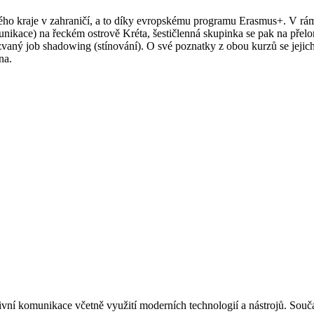
ského kraje v zahraničí, a to díky evropskému programu Erasmus+. V rámc
unikace) na řeckém ostrově Kréta, šestičlenná skupinka se pak na přelo
vaný job shadowing (stínování). O své poznatky z obou kurzů se jejich ú
na.
ktivní komunikace včetně využití moderních technologií a nástrojů. Souč