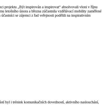
i projektu „Být inspirován a inspirovat“ absolvovali vloni v říjnu
mu letošního února a března zúčastnila vzdělávací mobility zaměřené
častníci se zájemci z řad veřejnosti podělili na inspirativním
ástí byl i trénink komunikačních dovedností, aktivního naslouchání,