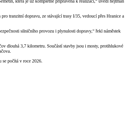
emetín, která je už kompletně připravena k realizaci,“ uvedl hejtman
o tranzitní dopravu, ze stávající trasy I/35, vedoucí přes Hranice a
ezpečnosti silničního provozu i plynulosti dopravy,“ řekl náměstek
čov dlouhá 3,7 kilometru. Součástí stavby jsou i mosty, protihlukové
ačova.
 se počítá v roce 2026.