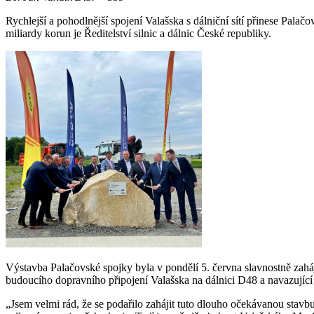
Rychlejší a pohodlnější spojení Valašska s dálniční sítí přinese Palač
miliardy korun je Ředitelství silnic a dálnic České republiky.
Výstavba Palačovské spojky byla v pondělí 5. června slavnostně zaháj
budoucího dopravního připojení Valašska na dálnici D48 a navazující
„Jsem velmi rád, že se podařilo zahájit tuto dlouho očekávanou stavbu.