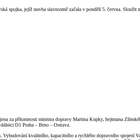
ovská spojka, jejíž stavba slavnostně začala v pondělí 5. června. Slouži
ena za přítomnosti ministra dopravy Martina Kupky, hejtmana Zlínského
 dálnici D1 Praha – Brno – Ostrava.
 Vybudování kvalitního, kapacitního a rychlého dopravního spojení Valašs