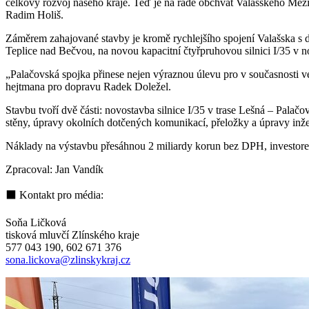
celkový rozvoj našeho kraje. Teď je na řadě obchvat Valašského Meziří
Radim Holiš.
Záměrem zahajované stavby je kromě rychlejšího spojení Valašska s dál
Teplice nad Bečvou, na novou kapacitní čtyřpruhovou silnici I/35 v 
„Palačovská spojka přinese nejen výraznou úlevu pro v současnosti vel
hejtmana pro dopravu Radek Doležel.
Stavbu tvoří dvě části: novostavba silnice I/35 v trase Lešná – Palač
stěny, úpravy okolních dotčených komunikací, přeložky a úpravy inže
Náklady na výstavbu přesáhnou 2 miliardy korun bez DPH, investorem 
Zpracoval: Jan Vandík
⬛ Kontakt pro média:
Soňa Ličková
tisková mluvčí Zlínského kraje
577 043 190, 602 671 376
sona.lickova@zlinskykraj.cz