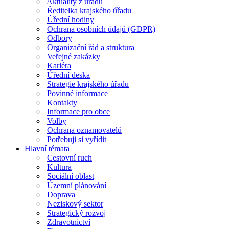
Aktuality z úřadu
Ředitelka krajského úřadu
Úřední hodiny
Ochrana osobních údajů (GDPR)
Odbory
Organizační řád a struktura
Veřejné zakázky
Kariéra
Úřední deska
Strategie krajského úřadu
Povinné informace
Kontakty
Informace pro obce
Volby
Ochrana oznamovatelů
Potřebuji si vyřídit
Hlavní témata
Cestovní ruch
Kultura
Sociální oblast
Územní plánování
Doprava
Neziskový sektor
Strategický rozvoj
Zdravotnictví