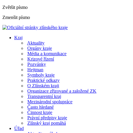
Zvětšit písmo
Zmenšit písmo
Kraj
Aktuality
Orgány kraje
Média a komunikace
Krizové řízení
Pozvánky
Hejtman
Symboly kraje
Praktické odkazy
O Zlínském kraji
Organizace zřizované a založené ZK
Transparentní kraj
Mezinárodní spolupráce
Často hledané
Činnost kraje
Právní předpisy kraje
Zlínský kraj pomáhá
Úřad