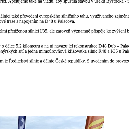
čí. Apelujeme také na vládu, aby spustila stavbu v úseku Bystřička - S
nicí také převedení evropského silničního tahu, využívaného zejména pr
nové trase s napojením na D48 u Palačova.
mi přetíženou silnici I/35, ale zároveň významně přispěje ke zvýšení b
ov o délce 5,2 kilometru a na ni navazující rekonstrukce D48 Dub – Pala
nýrských sítí a jedna mimoúrovňová křižovatka silnic R48 a I/35 u Pal
je Ředitelství silnic a dálnic České republiky. S uvedením do provozu