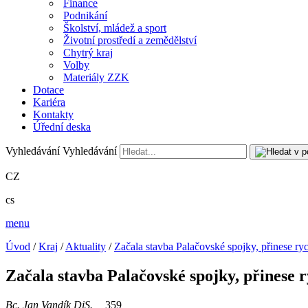
Finance
Podnikání
Školství, mládež a sport
Životní prostředí a zemědělství
Chytrý kraj
Volby
Materiály ZZK
Dotace
Kariéra
Kontakty
Úřední deska
Vyhledávání
Vyhledávání
CZ
cs
menu
Úvod
/
Kraj
/
Aktuality
/
Začala stavba Palačovské spojky, přinese rych
Začala stavba Palačovské spojky, přinese ry
Bc. Jan Vandík DiS.
359