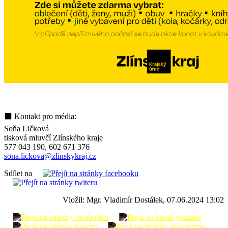
⬛ Kontakt pro média:
Soňa Ličková
tisková mluvčí Zlínského kraje
577 043 190, 602 671 376
sona.lickova@zlinskykraj.cz
Sdílet na
Vložil: Mgr. Vladimír Dostálek, 07.06.2024 13:02