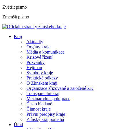
Zvětšit písmo
Zmenšit písmo
Kraj
Aktuality
Orgány kraje
Média a komunikace
Krizové řízení
Pozvánky
Hejtman
Symboly kraje
Praktické odkazy
O Zlínském kraji
Organizace zřizované a založené ZK
Transparentní kraj
Mezinárodní spolupráce
Často hledané
Činnost kraje
Právní předpisy kraje
Zlínský kraj pomáhá
Úřad