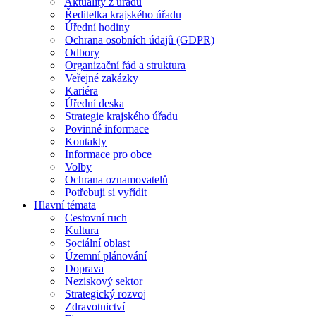
Aktuality z úřadu
Ředitelka krajského úřadu
Úřední hodiny
Ochrana osobních údajů (GDPR)
Odbory
Organizační řád a struktura
Veřejné zakázky
Kariéra
Úřední deska
Strategie krajského úřadu
Povinné informace
Kontakty
Informace pro obce
Volby
Ochrana oznamovatelů
Potřebuji si vyřídit
Hlavní témata
Cestovní ruch
Kultura
Sociální oblast
Územní plánování
Doprava
Neziskový sektor
Strategický rozvoj
Zdravotnictví