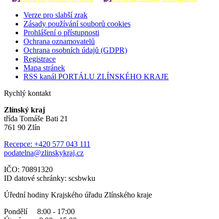
Verze pro slabší zrak
Zásady používání souborů cookies
Prohlášení o přístupnosti
Ochrana oznamovatelů
Ochrana osobních údajů (GDPR)
Registrace
Mapa stránek
RSS kanál PORTÁLU ZLÍNSKÉHO KRAJE
Rychlý kontakt
Zlínský kraj
třída Tomáše Bati 21
761 90 Zlín
Recepce: +420 577 043 111
podatelna@zlinskykraj.cz
IČO: 70891320
ID datové schránky: scsbwku
Úřední hodiny Krajského úřadu Zlínského kraje
Pondělí 8:00 - 17:00