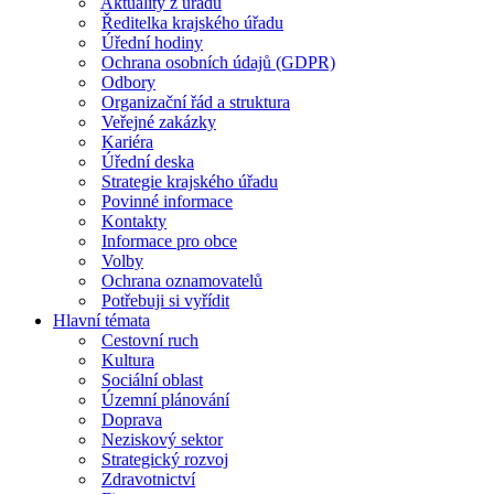
Aktuality z úřadu
Ředitelka krajského úřadu
Úřední hodiny
Ochrana osobních údajů (GDPR)
Odbory
Organizační řád a struktura
Veřejné zakázky
Kariéra
Úřední deska
Strategie krajského úřadu
Povinné informace
Kontakty
Informace pro obce
Volby
Ochrana oznamovatelů
Potřebuji si vyřídit
Hlavní témata
Cestovní ruch
Kultura
Sociální oblast
Územní plánování
Doprava
Neziskový sektor
Strategický rozvoj
Zdravotnictví