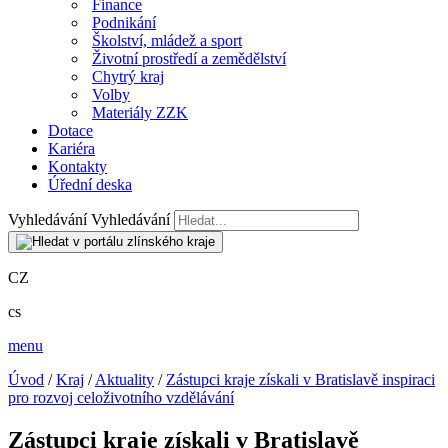
Finance
Podnikání
Školství, mládež a sport
Životní prostředí a zemědělství
Chytrý kraj
Volby
Materiály ZZK
Dotace
Kariéra
Kontakty
Úřední deska
Vyhledávání
Vyhledávání
CZ
cs
menu
Úvod
/
Kraj
/
Aktuality
/
Zástupci kraje získali v Bratislavě inspiraci
pro rozvoj celoživotního vzdělávání
Zástupci kraje získali v Bratislavě