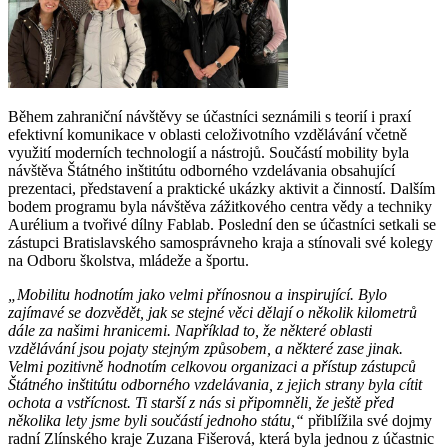
Během zahraniční návštěvy se účastníci seznámili s teorií i praxí
efektivní komunikace v oblasti celoživotního vzdělávání včetně
využití moderních technologií a nástrojů. Součástí mobility byla
návštěva Štátného inštitútu odborného vzdelávania obsahující
prezentaci, představení a praktické ukázky aktivit a činností. Dalším
bodem programu byla návštěva zážitkového centra vědy a techniky
Aurélium a tvořivé dílny Fablab. Poslední den se účastníci setkali se
zástupci Bratislavského samosprávneho kraja a stínovali své kolegy
na Odboru školstva, mládeže a športu.
„Mobilitu hodnotím jako velmi přínosnou a inspirující. Bylo
zajímavé se dozvědět, jak se stejné věci dělají o několik kilometrů
dále za našimi hranicemi. Například to, že některé oblasti
vzdělávání jsou pojaty stejným způsobem, a některé zase jinak.
Velmi pozitivně hodnotím celkovou organizaci a přístup zástupců
Štátného inštitútu odborného vzdelávania, z jejich strany byla cítit
ochota a vstřícnost. Ti starší z nás si připomněli, že ještě před
několika lety jsme byli součástí jednoho státu,“
přiblížila své dojmy
radní Zlínského kraje Zuzana Fišerová, která byla jednou z účastnic