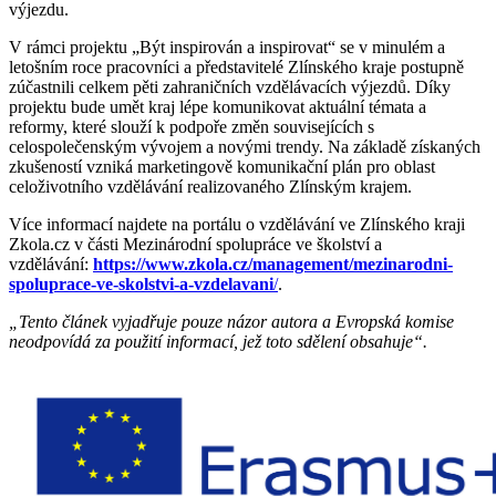
výjezdu.
V rámci projektu „Být inspirován a inspirovat“ se v minulém a
letošním roce pracovníci a představitelé Zlínského kraje postupně
zúčastnili celkem pěti zahraničních vzdělávacích výjezdů. Díky
projektu bude umět kraj lépe komunikovat aktuální témata a
reformy, které slouží k podpoře změn souvisejících s
celospolečenským vývojem a novými trendy. Na základě získaných
zkušeností vzniká marketingově komunikační plán pro oblast
celoživotního vzdělávání realizovaného Zlínským krajem.
Více informací najdete na portálu o vzdělávání ve Zlínského kraji
Zkola.cz v části Mezinárodní spolupráce ve školství a
vzdělávání:
https://www.zkola.cz/management/mezinarodni-
spoluprace-ve-skolstvi-a-vzdelavani
/
.
„Tento článek vyjadřuje pouze názor autora a Evropská komise
neodpovídá za použití informací, jež toto sdělení obsahuje“.