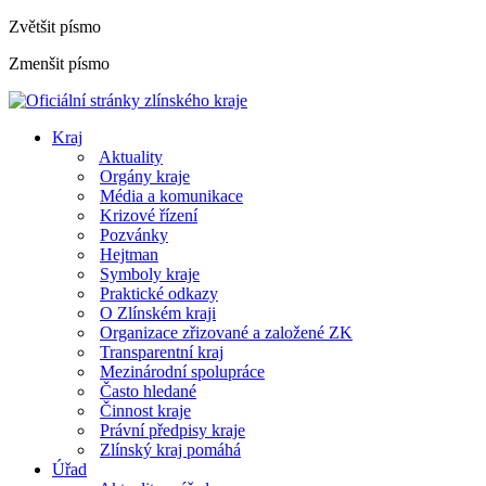
Zvětšit písmo
Zmenšit písmo
Kraj
Aktuality
Orgány kraje
Média a komunikace
Krizové řízení
Pozvánky
Hejtman
Symboly kraje
Praktické odkazy
O Zlínském kraji
Organizace zřizované a založené ZK
Transparentní kraj
Mezinárodní spolupráce
Často hledané
Činnost kraje
Právní předpisy kraje
Zlínský kraj pomáhá
Úřad