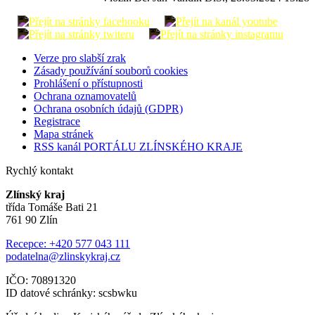
Verze pro slabší zrak
Zásady používání souborů cookies
Prohlášení o přístupnosti
Ochrana oznamovatelů
Ochrana osobních údajů (GDPR)
Registrace
Mapa stránek
RSS kanál PORTÁLU ZLÍNSKÉHO KRAJE
Rychlý kontakt
Zlínský kraj
třída Tomáše Bati 21
761 90 Zlín
Recepce: +420 577 043 111
podatelna@zlinskykraj.cz
IČO: 70891320
ID datové schránky: scsbwku