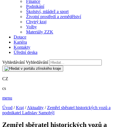
Finance
Podnikání
Školství, mládež a sport
Životní prostředí a zemědělství
Chytrý kraj
Volby
Materiály ZZK
Dotace
Kariéra
Kontakty
Úřední deska
Vyhledávání
Vyhledávání
CZ
cs
menu
Úvod
/
Kraj
/
Aktuality
/
Zemřel sběratel historických vozů a
podnikatel Ladislav Samohýl
Zemřel sběratel historických vozů a