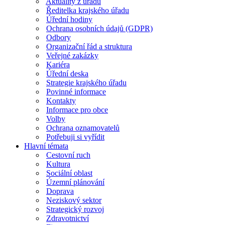
Aktuality z úřadu
Ředitelka krajského úřadu
Úřední hodiny
Ochrana osobních údajů (GDPR)
Odbory
Organizační řád a struktura
Veřejné zakázky
Kariéra
Úřední deska
Strategie krajského úřadu
Povinné informace
Kontakty
Informace pro obce
Volby
Ochrana oznamovatelů
Potřebuji si vyřídit
Hlavní témata
Cestovní ruch
Kultura
Sociální oblast
Územní plánování
Doprava
Neziskový sektor
Strategický rozvoj
Zdravotnictví