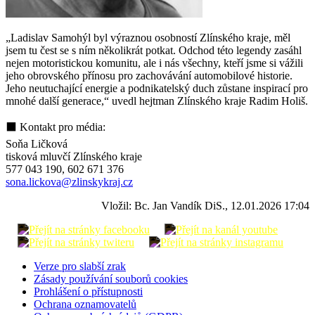
„Ladislav Samohýl byl výraznou osobností Zlínského kraje, měl
jsem tu čest se s ním několikrát potkat. Odchod této legendy zasáhl
nejen motoristickou komunitu, ale i nás všechny, kteří jsme si vážili
jeho obrovského přínosu pro zachovávání automobilové historie.
Jeho neutuchající energie a podnikatelský duch zůstane inspirací pro
mnohé další generace,“ uvedl hejtman Zlínského kraje Radim Holiš.
⬛ Kontakt pro média:
Soňa Ličková
tisková mluvčí Zlínského kraje
577 043 190, 602 671 376
sona.lickova@zlinskykraj.cz
Vložil: Bc. Jan Vandík DiS., 12.01.2026 17:04
Verze pro slabší zrak
Zásady používání souborů cookies
Prohlášení o přístupnosti
Ochrana oznamovatelů