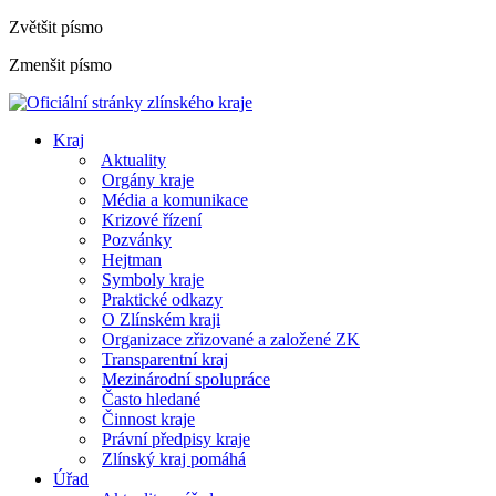
Zvětšit písmo
Zmenšit písmo
Kraj
Aktuality
Orgány kraje
Média a komunikace
Krizové řízení
Pozvánky
Hejtman
Symboly kraje
Praktické odkazy
O Zlínském kraji
Organizace zřizované a založené ZK
Transparentní kraj
Mezinárodní spolupráce
Často hledané
Činnost kraje
Právní předpisy kraje
Zlínský kraj pomáhá
Úřad