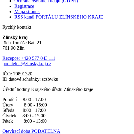
Ochrana osobních údajů (GDPR)
Registrace
Mapa stránek
RSS kanál PORTÁLU ZLÍNSKÉHO KRAJE
Rychlý kontakt
Zlínský kraj
třída Tomáše Bati 21
761 90 Zlín
Recepce: +420 577 043 111
podatelna@zlinskykraj.cz
IČO: 70891320
ID datové schránky: scsbwku
Úřední hodiny Krajského úřadu Zlínského kraje
Pondělí 8:00 - 17:00
Úterý 8:00 - 15:00
Středa 8:00 - 17:00
Čtvrtek 8:00 - 15:00
Pátek 8:00 - 13:00
Otevírací doba PODATELNA