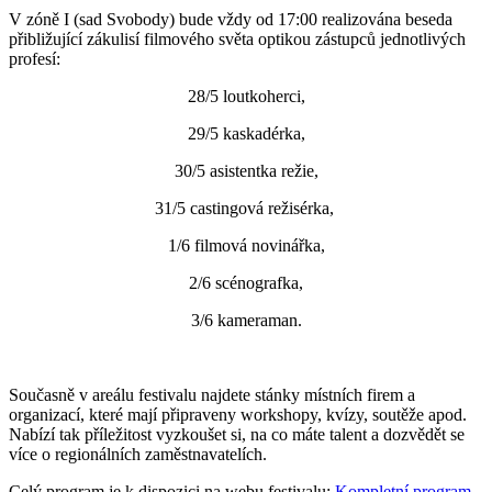
V zóně I (sad Svobody) bude vždy od 17:00 realizována beseda
přibližující zákulisí filmového světa optikou zástupců jednotlivých
profesí:
28/5 loutkoherci,
29/5 kaskadérka,
30/5 asistentka režie,
31/5 castingová režisérka,
1/6 filmová novinářka,
2/6 scénografka,
3/6 kameraman.
Současně v areálu festivalu najdete stánky místních firem a
organizací, které mají připraveny workshopy, kvízy, soutěže apod.
Nabízí tak příležitost vyzkoušet si, na co máte talent a dozvědět se
více o regionálních zaměstnavatelích.
Celý program je k dispozici na webu festivalu:
Kompletní program
.