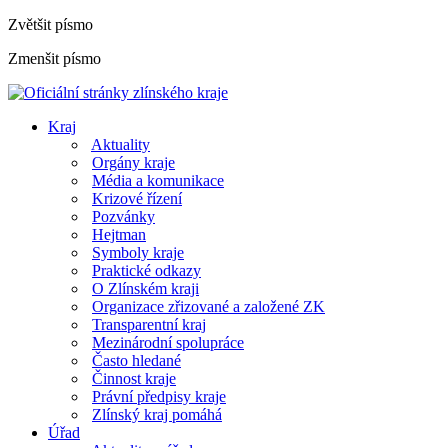
Zvětšit písmo
Zmenšit písmo
Kraj
Aktuality
Orgány kraje
Média a komunikace
Krizové řízení
Pozvánky
Hejtman
Symboly kraje
Praktické odkazy
O Zlínském kraji
Organizace zřizované a založené ZK
Transparentní kraj
Mezinárodní spolupráce
Často hledané
Činnost kraje
Právní předpisy kraje
Zlínský kraj pomáhá
Úřad