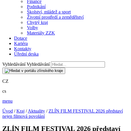
Finance
Podnikání
Školství, mládež a sport
Životní prostředí a zemědělství
Chytrý kraj
Volby
Materiály ZZK
Dotace
Kariéra
Kontakty
Úřední deska
Vyhledávání
Vyhledávání
CZ
cs
menu
Úvod
/
Kraj
/
Aktuality
/
ZLÍN FILM FESTIVAL 2026 představí
nejen filmová povolání
ZLÍN FILM FESTIVAL 2026 představí