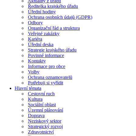
Aktuality z úřadu
Ředitelka krajského úřadu
Úřední hodiny
Ochrana osobních údajů (GDPR)
Odbory
Organizační řád a struktura
Veřejné zakázky
Kariéra
Úřední deska
Strategie krajského úřadu
Povinné informace
Kontakty
Informace pro obce
Volby
Ochrana oznamovatelů
Potřebuji si vyřídit
Hlavní témata
Cestovní ruch
Kultura
Sociální oblast
Územní plánování
Doprava
Neziskový sektor
Strategický rozvoj
Zdravotnictví