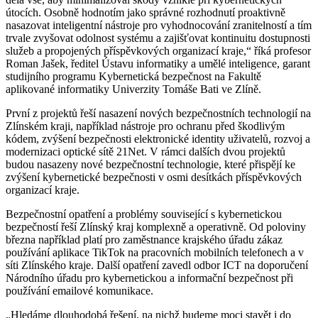
útocích. Osobně hodnotím jako správné rozhodnutí proaktivně
nasazovat inteligentní nástroje pro vyhodnocování zranitelností a tím
trvale zvyšovat odolnost systému a zajišťovat kontinuitu dostupnosti
služeb a propojených příspěvkových organizací kraje,“ říká profesor
Roman Jašek, ředitel Ústavu informatiky a umělé inteligence, garant
studijního programu Kybernetická bezpečnost na Fakultě
aplikované informatiky Univerzity Tomáše Bati ve Zlíně.
První z projektů řeší nasazení nových bezpečnostních technologií na
Zlínském kraji, například nástroje pro ochranu před škodlivým
kódem, zvýšení bezpečnosti elektronické identity uživatelů, rozvoj a
modernizaci optické sítě 21Net. V rámci dalších dvou projektů
budou nasazeny nové bezpečnostní technologie, které přispějí ke
zvýšení kybernetické bezpečnosti v osmi desítkách příspěvkových
organizací kraje.
Bezpečnostní opatření a problémy související s kybernetickou
bezpečností řeší Zlínský kraj komplexně a operativně. Od poloviny
března například platí pro zaměstnance krajského úřadu zákaz
používání aplikace TikTok na pracovních mobilních telefonech a v
síti Zlínského kraje. Další opatření zavedl odbor ICT na doporučení
Národního úřadu pro kybernetickou a informační bezpečnost při
používání emailové komunikace.
„Hledáme dlouhodobá řešení, na nichž budeme moci stavět i do