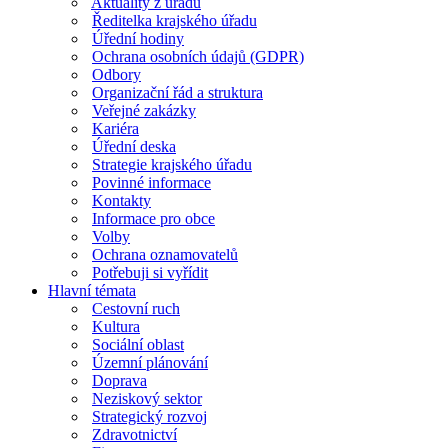
Aktuality z úřadu
Ředitelka krajského úřadu
Úřední hodiny
Ochrana osobních údajů (GDPR)
Odbory
Organizační řád a struktura
Veřejné zakázky
Kariéra
Úřední deska
Strategie krajského úřadu
Povinné informace
Kontakty
Informace pro obce
Volby
Ochrana oznamovatelů
Potřebuji si vyřídit
Hlavní témata
Cestovní ruch
Kultura
Sociální oblast
Územní plánování
Doprava
Neziskový sektor
Strategický rozvoj
Zdravotnictví