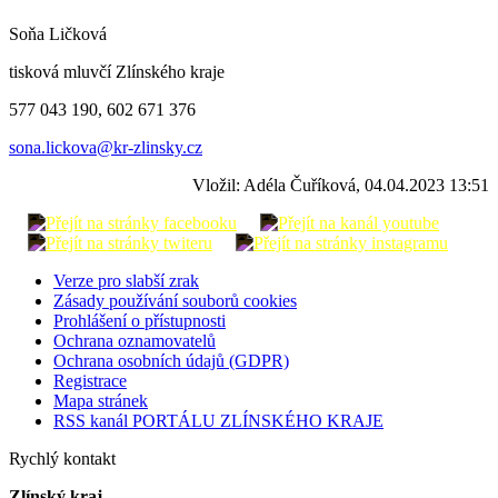
Soňa Ličková
tisková mluvčí Zlínského kraje
577 043 190, 602 671 376
sona.lickova@kr-zlinsky.cz
Vložil: Adéla Čuříková, 04.04.2023 13:51
Verze pro slabší zrak
Zásady používání souborů cookies
Prohlášení o přístupnosti
Ochrana oznamovatelů
Ochrana osobních údajů (GDPR)
Registrace
Mapa stránek
RSS kanál PORTÁLU ZLÍNSKÉHO KRAJE
Rychlý kontakt
Zlínský kraj