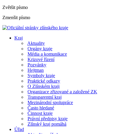
Zvětšit písmo
Zmenšit písmo
Kraj
Aktuality
Orgány kraje
Média a komunikace
Krizové řízení
Pozvánky
Hejtman
Symboly kraje
Praktické odkazy
O Zlínském kraji
Organizace zřizované a založené ZK
Transparentní kraj
Mezinárodní spolupráce
Často hledané
Činnost kraje
Právní předpisy kraje
Zlínský kraj pomáhá
Úřad