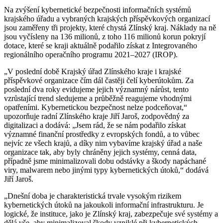
Na zvýšení kybernetické bezpečnosti informačních systémů
krajského úřadu a vybraných krajských příspěvkových organizací
jsou zaměřeny tři projekty, které chystá Zlínský kraj. Náklady na ně
jsou vyčísleny na 136 milionů, z toho 116 milionů korun pokryjí
dotace, které se kraji aktuálně podařilo získat z Integrovaného
regionálního operačního programu 2021–2027 (IROP).
„V poslední době Krajský úřad Zlínského kraje i krajské
příspěvkové organizace čím dál častěji čelí kyberútokům. Za
poslední dva roky evidujeme jejich významný nárůst, tento
vzrůstající trend sledujeme a průběžně reagujeme vhodnými
opatřeními. Kybernetickou bezpečnost nelze podceňovat,“
upozorňuje radní Zlínského kraje Jiří Jaroš, zodpovědný za
digitalizaci a dodává: „Jsem rád, že se nám podařilo získat
významné finanční prostředky z evropských fondů, a to vůbec
nejvíc ze všech krajů, a díky nim vybavíme krajský úřad a naše
organizace tak, aby byly chráněny jejich systémy, cenná data,
případně jsme minimalizovali dobu odstávky a škody napáchané
viry, malwarem nebo jinými typy kybernetických útoků,“ dodává
Jiří Jaroš.
„Dnešní doba je charakteristická trvale vysokým rizikem
kybernetických útoků na jakoukoli informační infrastrukturu. Je
logické, že instituce, jako je Zlínský kraj, zabezpečuje své systémy a
dělá vše, aby minimalizoval škody vzniklé při kybernetických