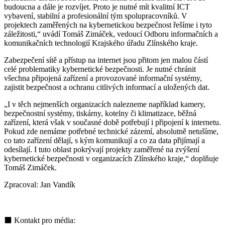
budoucna a dále je rozvíjet. Proto je nutné mít kvalitní ICT
vybavení, stabilní a profesionální tým spolupracovníků. V
projektech zaměřených na kybernetickou bezpečnost řešíme i tyto
záležitosti,“ uvádí Tomáš Zimáček, vedoucí Odboru informačních a
komunikačních technologií Krajského úřadu Zlínského kraje.
Zabezpečení sítě a přístup na internet jsou přitom jen malou částí
celé problematiky kybernetické bezpečnosti. Je nutné chránit
všechna připojená zařízení a provozované informační systémy,
zajistit bezpečnost a ochranu citlivých informací a uložených dat.
„I v těch nejmenších organizacích nalezneme například kamery,
bezpečnostní systémy, tiskárny, kotelny či klimatizace, běžná
zařízení, která však v současné době potřebují i připojení k internetu.
Pokud zde nemáme potřebné technické zázemí, absolutně netušíme,
co tato zařízení dělají, s kým komunikují a co za data přijímají a
odesílají. I tuto oblast pokrývají projekty zaměřené na zvýšení
kybernetické bezpečnosti v organizacích Zlínského kraje,“ doplňuje
Tomáš Zimáček.
Zpracoval: Jan Vandík
⬛ Kontakt pro média: