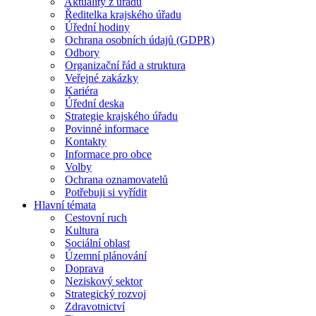
Aktuality z úřadu
Ředitelka krajského úřadu
Úřední hodiny
Ochrana osobních údajů (GDPR)
Odbory
Organizační řád a struktura
Veřejné zakázky
Kariéra
Úřední deska
Strategie krajského úřadu
Povinné informace
Kontakty
Informace pro obce
Volby
Ochrana oznamovatelů
Potřebuji si vyřídit
Hlavní témata
Cestovní ruch
Kultura
Sociální oblast
Územní plánování
Doprava
Neziskový sektor
Strategický rozvoj
Zdravotnictví