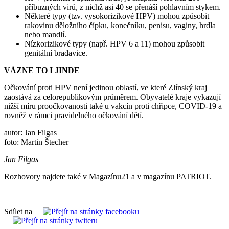
příbuzných virů, z nichž asi 40 se přenáší pohlavním stykem.
Některé typy (tzv. vysokorizikové HPV) mohou způsobit
rakovinu děložního čípku, konečníku, penisu, vaginy, hrdla
nebo mandlí.
Nízkorizikové typy (např. HPV 6 a 11) mohou způsobit
genitální bradavice.
VÁZNE TO I JINDE
Očkování proti HPV není jedinou oblastí, ve které Zlínský kraj
zaostává za celorepublikovým průměrem. Obyvatelé kraje vykazují
nižší míru proočkovanosti také u vakcín proti chřipce, COVID-19 a
rovněž v rámci pravidelného očkování dětí.
autor: Jan Filgas
foto: Martin Štecher
Jan Filgas
Rozhovory najdete také v Magazínu21 a v magazínu PATRIOT.
Sdílet na