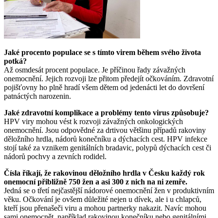
Jaké procento populace se s tímto virem během svého života
potká?
Až osmdesát procent populace. Je příčinou řady závažných
onemocnění. Jejich rozvoji lze přitom předejít očkováním. Zdravotní
pojišťovny ho plně hradí všem dětem od jedenácti let do dovršení
patnáctých narozenin.
Jaké zdravotní komplikace a problémy tento virus způsobuje?
HPV viry mohou vést k rozvoji závažných onkologických
onemocnění. Jsou odpovědné za drtivou většinu případů rakoviny
děložního hrdla, nádorů konečníku a dýchacích cest. HPV infekce
stojí také za vznikem genitálních bradavic, polypů dýchacích cest či
nádorů pochvy a zevních rodidel.
Čísla říkají, že rakovinou děložního hrdla v Česku každý rok
onemocní přibližně 750 žen a asi 300 z nich na ni zemře.
Jedná se o třetí nejčastější nádorové onemocnění žen v produktivním
věku. Očkování je ovšem důležité nejen u dívek, ale i u chlapců,
kteří jsou přenašeči viru a mohou partnerky nakazit. Navíc mohou
sami onemocnět, například rakovinou konečníku nebo genitálními