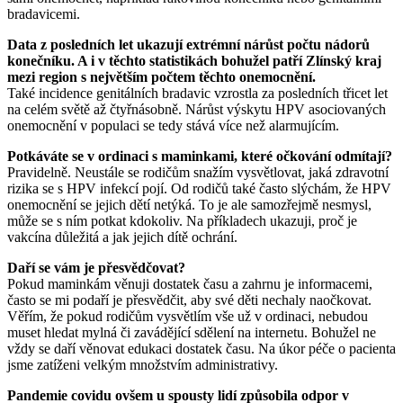
bradavicemi.
Data z posledních let ukazují extrémní nárůst počtu nádorů
konečníku. A i v těchto statistikách bohužel patří Zlínský kraj
mezi region s největším počtem těchto onemocnění.
Také incidence genitálních bradavic vzrostla za posledních třicet let
na celém světě až čtyřnásobně. Nárůst výskytu HPV asociovaných
onemocnění v populaci se tedy stává více než alarmujícím.
Potkáváte se v ordinaci s maminkami, které očkování odmítají?
Pravidelně. Neustále se rodičům snažím vysvětlovat, jaká zdravotní
rizika se s HPV infekcí pojí. Od rodičů také často slýchám, že HPV
onemocnění se jejich dětí netýká. To je ale samozřejmě nesmysl,
může se s ním potkat kdokoliv. Na příkladech ukazuji, proč je
vakcína důležitá a jak jejich dítě ochrání.
Daří se vám je přesvědčovat?
Pokud maminkám věnuji dostatek času a zahrnu je informacemi,
často se mi podaří je přesvědčit, aby své děti nechaly naočkovat.
Věřím, že pokud rodičům vysvětlím vše už v ordinaci, nebudou
muset hledat mylná či zavádějící sdělení na internetu. Bohužel ne
vždy se daří věnovat edukaci dostatek času. Na úkor péče o pacienta
jsme zatíženi velkým množstvím administrativy.
Pandemie covidu ovšem u spousty lidí způsobila odpor v