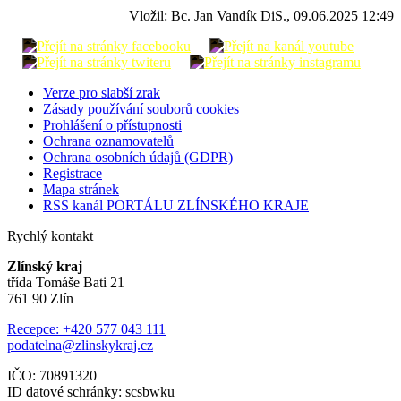
Vložil: Bc. Jan Vandík DiS., 09.06.2025 12:49
Verze pro slabší zrak
Zásady používání souborů cookies
Prohlášení o přístupnosti
Ochrana oznamovatelů
Ochrana osobních údajů (GDPR)
Registrace
Mapa stránek
RSS kanál PORTÁLU ZLÍNSKÉHO KRAJE
Rychlý kontakt
Zlínský kraj
třída Tomáše Bati 21
761 90 Zlín
Recepce: +420 577 043 111
podatelna@zlinskykraj.cz
IČO: 70891320
ID datové schránky: scsbwku