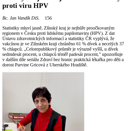
proti viru HPV
Bc. Jan Vandík DiS.
156
Statistiky mluví jasně, Zlínský kraj je nejhůře proočkovaným
regionem v Česku proti lidskému papilomaviru (HPV). Z dat
Ústavu zdravotnických informací a statistiky ČR vyplývá, že
vakcínou je ve Zlínském kraji chráněno 61 % dívek a necelých 37
% chlapců. „Celorepublikový průměr je výrazně vyšší, u dívek
sedmdesát procent, u chlapců téměř padesát procent,” upozorňuje
v dalším díle seriálu Zdraví bez hranic praktická lékařka pro děti a
dorost Parvine Gricová z Uherského Hradiště.