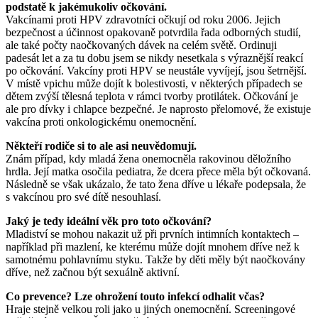
podstatě k jakémukoliv očkování.
Vakcínami proti HPV zdravotníci očkují od roku 2006. Jejich
bezpečnost a účinnost opakovaně potvrdila řada odborných studií,
ale také počty naočkovaných dávek na celém světě. Ordinuji
padesát let a za tu dobu jsem se nikdy nesetkala s výraznější reakcí
po očkování. Vakcíny proti HPV se neustále vyvíjejí, jsou šetrnější.
V místě vpichu může dojít k bolestivosti, v některých případech se
dětem zvýší tělesná teplota v rámci tvorby protilátek. Očkování je
ale pro dívky i chlapce bezpečné. Je naprosto přelomové, že existuje
vakcína proti onkologickému onemocnění.
Někteří rodiče si to ale asi neuvědomují.
Znám případ, kdy mladá žena onemocněla rakovinou děložního
hrdla. Její matka osočila pediatra, že dcera přece měla být očkovaná.
Následně se však ukázalo, že tato žena dříve u lékaře podepsala, že
s vakcínou pro své dítě nesouhlasí.
Jaký je tedy ideální věk pro toto očkování?
Mladiství se mohou nakazit už při prvních intimních kontaktech –
například při mazlení, ke kterému může dojít mnohem dříve než k
samotnému pohlavnímu styku. Takže by děti měly být naočkovány
dříve, než začnou být sexuálně aktivní.
Co prevence? Lze ohrožení touto infekcí odhalit včas?
Hraje stejně velkou roli jako u jiných onemocnění. Screeningové