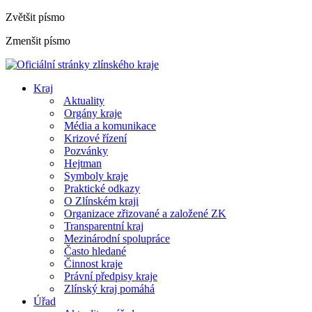
Zvětšit písmo
Zmenšit písmo
Kraj
Aktuality
Orgány kraje
Média a komunikace
Krizové řízení
Pozvánky
Hejtman
Symboly kraje
Praktické odkazy
O Zlínském kraji
Organizace zřizované a založené ZK
Transparentní kraj
Mezinárodní spolupráce
Často hledané
Činnost kraje
Právní předpisy kraje
Zlínský kraj pomáhá
Úřad