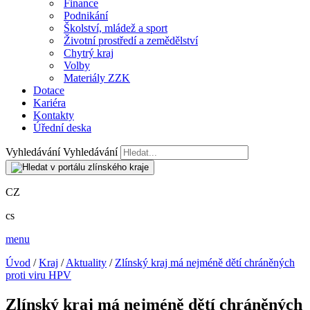
Finance
Podnikání
Školství, mládež a sport
Životní prostředí a zemědělství
Chytrý kraj
Volby
Materiály ZZK
Dotace
Kariéra
Kontakty
Úřední deska
Vyhledávání
Vyhledávání
CZ
cs
menu
Úvod
/
Kraj
/
Aktuality
/
Zlínský kraj má nejméně dětí chráněných
proti viru HPV
Zlínský kraj má nejméně dětí chráněných