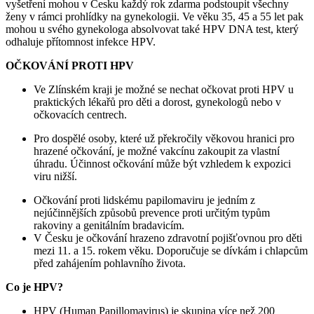
vyšetření mohou v Česku každý rok zdarma podstoupit všechny
ženy v rámci prohlídky na gynekologii. Ve věku 35, 45 a 55 let pak
mohou u svého gynekologa absolvovat také HPV DNA test, který
odhaluje přítomnost infekce HPV.
OČKOVÁNÍ PROTI HPV
Ve Zlínském kraji je možné se nechat očkovat proti HPV u
praktických lékařů pro děti a dorost, gynekologů nebo v
očkovacích centrech.
Pro dospělé osoby, které už překročily věkovou hranici pro
hrazené očkování, je možné vakcínu zakoupit za vlastní
úhradu.​ Účinnost očkování může být vzhledem k expozici
viru nižší.
Očkování proti lidskému papilomaviru je jedním z
nejúčinnějších způsobů prevence proti určitým typům
rakoviny a genitálním bradavicím.
V Česku je očkování hrazeno zdravotní pojišťovnou pro děti
mezi 11. a 15. rokem věku. Doporučuje se dívkám i chlapcům
před zahájením pohlavního života.
Co je HPV?
HPV (Human Papillomavirus) je skupina více než 200