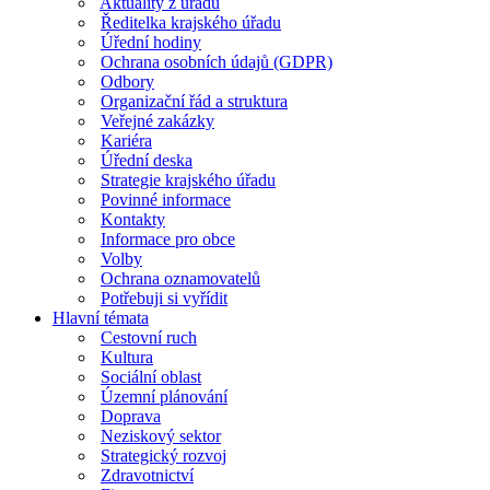
Aktuality z úřadu
Ředitelka krajského úřadu
Úřední hodiny
Ochrana osobních údajů (GDPR)
Odbory
Organizační řád a struktura
Veřejné zakázky
Kariéra
Úřední deska
Strategie krajského úřadu
Povinné informace
Kontakty
Informace pro obce
Volby
Ochrana oznamovatelů
Potřebuji si vyřídit
Hlavní témata
Cestovní ruch
Kultura
Sociální oblast
Územní plánování
Doprava
Neziskový sektor
Strategický rozvoj
Zdravotnictví