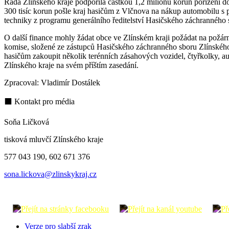
Rada Zlínského kraje podpořila částkou 1,2 milionu korun pořízení 
300 tisíc korun pošle kraj hasičům z Vlčnova na nákup automobilu s p
techniky z programu generálního ředitelství Hasičského záchranného
O další finance mohly žádat obce ve Zlínském kraji požádat na požá
komise, složené ze zástupců Hasičského záchranného sboru Zlínského
hasičům zakoupit několik terénních zásahových vozidel, čtyřkolky, au
Zlínského kraje na svém příštím zasedání.
Zpracoval: Vladimír Dostálek
⬛ Kontakt pro média
Soňa Ličková
tisková mluvčí Zlínského kraje
577 043 190, 602 671 376
sona.lickova@zlinskykraj.cz
Verze pro slabší zrak