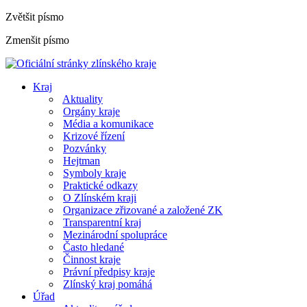
Zvětšit písmo
Zmenšit písmo
Kraj
Aktuality
Orgány kraje
Média a komunikace
Krizové řízení
Pozvánky
Hejtman
Symboly kraje
Praktické odkazy
O Zlínském kraji
Organizace zřizované a založené ZK
Transparentní kraj
Mezinárodní spolupráce
Často hledané
Činnost kraje
Právní předpisy kraje
Zlínský kraj pomáhá
Úřad