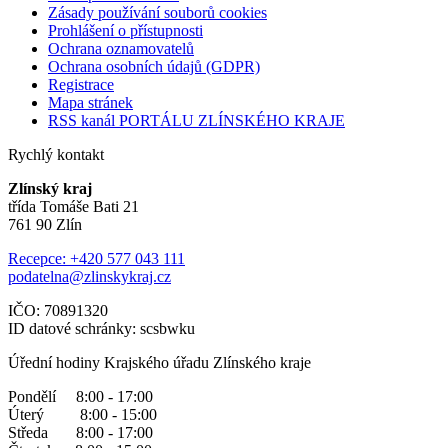
Zásady používání souborů cookies
Prohlášení o přístupnosti
Ochrana oznamovatelů
Ochrana osobních údajů (GDPR)
Registrace
Mapa stránek
RSS kanál PORTÁLU ZLÍNSKÉHO KRAJE
Rychlý kontakt
Zlínský kraj
třída Tomáše Bati 21
761 90 Zlín
Recepce: +420 577 043 111
podatelna@zlinskykraj.cz
IČO: 70891320
ID datové schránky: scsbwku
Úřední hodiny Krajského úřadu Zlínského kraje
Pondělí 8:00 - 17:00
Úterý 8:00 - 15:00
Středa 8:00 - 17:00