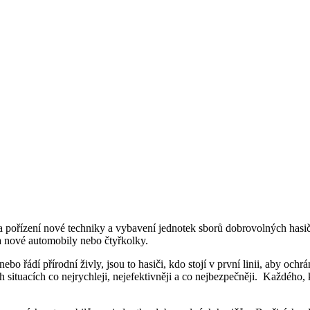
 a pořízení nové techniky a vybavení jednotek sborů dobrovolných has
a nové automobily nebo čtyřkolky.
o řádí přírodní živly, jsou to hasiči, kdo stojí v první linii, aby ochrá
ituacích co nejrychleji, nejefektivněji a co nejbezpečněji. Každého, kd