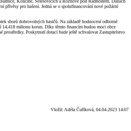
 Blatnice, Količíně, Šelešovicích a Rožnově pod Radhoštěm. Dalších
ní přívěsy pro hašení. Jedná se o spolufinancování nové požární
dnotek sborů dobrovolných hasičů. Na základě hodnocení odborné
ělí 14,418 milionu korun. Díky těmto financím budou moci obce
 prostředky. Poskytnutí dotací bude ještě schvalovat Zastupitelstvo
Vložil: Adéla Čuříková, 04.04.2023 14:07