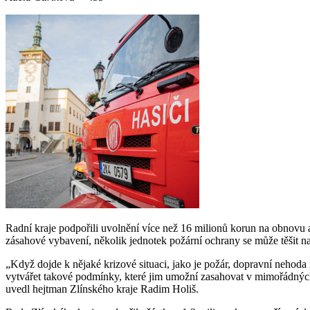
Radní kraje podpořili uvolnění více než 16 milionů korun na obnovu
zásahové vybavení, několik jednotek požární ochrany se může těšit n
„Když dojde k nějaké krizové situaci, jako je požár, dopravní nehoda neb
vytvářet takové podmínky, které jim umožní zasahovat v mimořádných s
uvedl hejtman Zlínského kraje Radim Holiš.