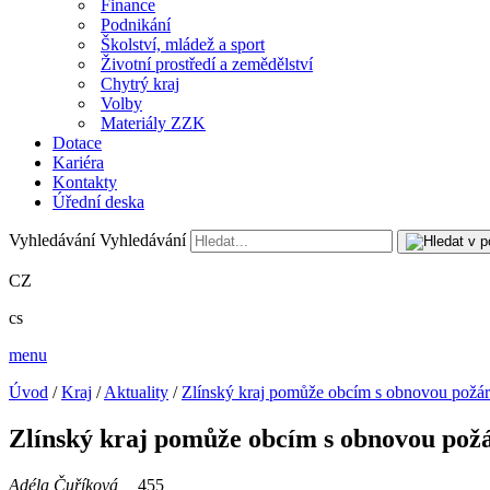
Finance
Podnikání
Školství, mládež a sport
Životní prostředí a zemědělství
Chytrý kraj
Volby
Materiály ZZK
Dotace
Kariéra
Kontakty
Úřední deska
Vyhledávání
Vyhledávání
CZ
cs
menu
Úvod
/
Kraj
/
Aktuality
/
Zlínský kraj pomůže obcím s obnovou požár
Zlínský kraj pomůže obcím s obnovou požá
Adéla Čuříková
455