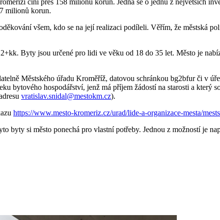
říži činí přes 158 milionů korun. Jedná se o jednu z největších invest
7 milionů korun.
oděkování všem, kdo se na její realizaci podíleli. Věřím, že městská pol
 Byty jsou určené pro lidi ve věku od 18 do 35 let. Město je nabízí j
datelně Městského úřadu Kroměříž, datovou schránkou bg2bfur či v úřed
seku bytového hospodářství, jenž má příjem žádostí na starosti a kter
 adresu
vratislav.snidal@mestokm.cz
).
kazu
https://www.mesto-kromeriz.cz/urad/lide-a-organizace-mesta/mestsky
 byty si město ponechá pro vlastní potřeby. Jednou z možností je napří