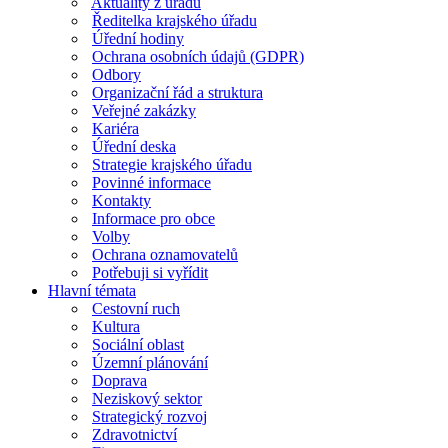
Aktuality z úřadu
Ředitelka krajského úřadu
Úřední hodiny
Ochrana osobních údajů (GDPR)
Odbory
Organizační řád a struktura
Veřejné zakázky
Kariéra
Úřední deska
Strategie krajského úřadu
Povinné informace
Kontakty
Informace pro obce
Volby
Ochrana oznamovatelů
Potřebuji si vyřídit
Hlavní témata
Cestovní ruch
Kultura
Sociální oblast
Územní plánování
Doprava
Neziskový sektor
Strategický rozvoj
Zdravotnictví