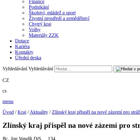
Finance
Podnikání
Školství, mládež a sport
Životní prostředí a zemědělství
Chytrý kraj
Volby
Materiály ZZK
Dotace
Kariéra
Kontakty
Úřední deska
Vyhledávání
Vyhledávání
CZ
cs
menu
Úvod
/
Kraj
/
Aktuality
/
Zlínský kraj přispěl na nové zázemí pro str
Zlínský kraj přispěl na nové zázemí pro s
Bc. Jan Vandík DiS.
134