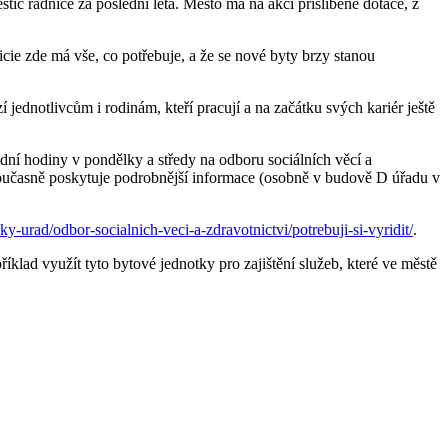
ic radnice za poslední léta. Město má na akci přislíbené dotace, z
icie zde má vše, co potřebuje, a že se nové byty brzy stanou
ednotlivcům i rodinám, kteří pracují a na začátku svých kariér ještě
ní hodiny v pondělky a středy na odboru sociálních věcí a
ý současně poskytuje podrobnější informace (osobně v budově D úřadu v
-urad/odbor-socialnich-veci-a-zdravotnictvi/potrebuji-si-vyridit/
.
klad využít tyto bytové jednotky pro zajištění služeb, které ve městě