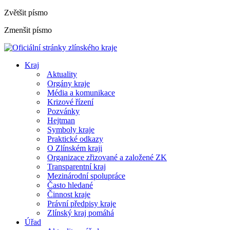
Zvětšit písmo
Zmenšit písmo
Kraj
Aktuality
Orgány kraje
Média a komunikace
Krizové řízení
Pozvánky
Hejtman
Symboly kraje
Praktické odkazy
O Zlínském kraji
Organizace zřizované a založené ZK
Transparentní kraj
Mezinárodní spolupráce
Často hledané
Činnost kraje
Právní předpisy kraje
Zlínský kraj pomáhá
Úřad