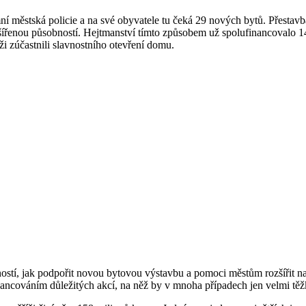
 městská policie a na své obyvatele tu čeká 29 nových bytů. Přestavba
zšířenou působností. Hejtmanství tímto způsobem už spolufinancovalo 
i zúčastnili slavnostního otevření domu.
žností, jak podpořit novou bytovou výstavbu a pomoci městům rozšířit n
nancováním důležitých akcí, na něž by v mnoha případech jen velmi těžk