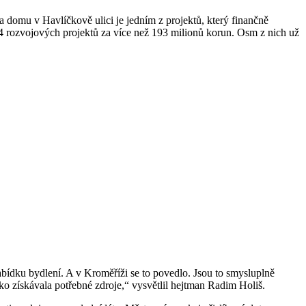
 domu v Havlíčkově ulici je jedním z projektů, který finančně
14 rozvojových projektů za více než 193 milionů korun. Osm z nich už
abídku bydlení. A v Kroměříži se to povedlo. Jsou to smysluplně
o získávala potřebné zdroje,“ vysvětlil hejtman Radim Holiš.