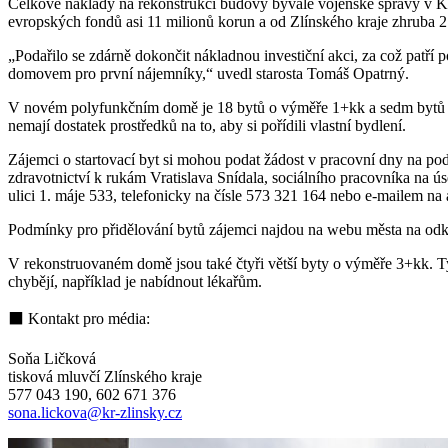
Celkové náklady na rekonstrukci budovy bývalé vojenské správy v Kromě
evropských fondů asi 11 milionů korun a od Zlínského kraje zhruba 2
„Podařilo se zdárně dokončit nákladnou investiční akci, za což patří p
domovem pro první nájemníky,“ uvedl starosta Tomáš Opatrný.
V novém polyfunkčním domě je 18 bytů o výměře 1+kk a sedm bytů 2+kk.
nemají dostatek prostředků na to, aby si pořídili vlastní bydlení.
Zájemci o startovací byt si mohou podat žádost v pracovní dny na po
zdravotnictví k rukám Vratislava Snídala, sociálního pracovníka na ú
ulici 1. máje 533, telefonicky na čísle 573 321 164 nebo e-mailem na
Podmínky pro přidělování bytů zájemci najdou na webu města na od
V rekonstruovaném domě jsou také čtyři větší byty o výměře 3+kk. Tyto
chybějí, například je nabídnout lékařům.
⬛ Kontakt pro média:
Soňa Ličková
tisková mluvčí Zlínského kraje
577 043 190, 602 671 376
sona.lickova@kr-zlinsky.cz