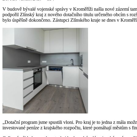
V budově bývalé vojenské správy v Kroměříži našla nové zázemí tamní
podpořil Zlínský kraj z nového dotačního titulu určeného obcím s ro
bylo úspěšně dokončeno. Zástupci Zlínského kraje se dnes v Kroměříž
„Dotační program jsme spustili vloni. Pro kraj je to jedna z mála mo
investované peníze z krajského rozpočtu, které pomáhají městům s fi