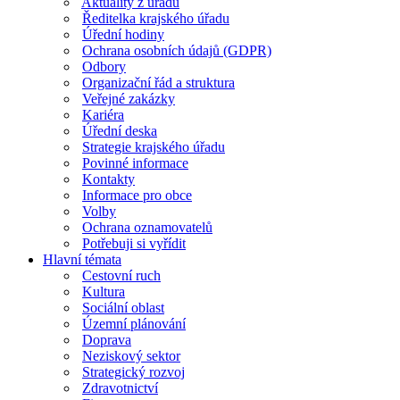
Aktuality z úřadu
Ředitelka krajského úřadu
Úřední hodiny
Ochrana osobních údajů (GDPR)
Odbory
Organizační řád a struktura
Veřejné zakázky
Kariéra
Úřední deska
Strategie krajského úřadu
Povinné informace
Kontakty
Informace pro obce
Volby
Ochrana oznamovatelů
Potřebuji si vyřídit
Hlavní témata
Cestovní ruch
Kultura
Sociální oblast
Územní plánování
Doprava
Neziskový sektor
Strategický rozvoj
Zdravotnictví