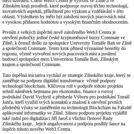
mezi uživateli. Cílem Web3 Centra je vytvořit ve Zlíně a ve
Zlínském kraji prostředí, které podporuje rozvoj těchto technologií,
inovativních aspektů, příležitostí pro výzkum a vzdělávání v této
oblasti. Výsledkem by mělo být založení nových pracovních míst
s vysokou přidanou hodnotou a vysokým finančním ohodnocením.
Prvním z velkých úspěchů nově založeného Web3 Centra je
otevření pobočky jediné české kryptoměnové burzy Coinmate ve
Zlíně, k čemuž došlo za spolupráce Univerzity Tomáše Bati ve Zlíně
a společnosti Coinmate. Tento krok přinesl významné benefity do
regionu, včetně vytvoření nových pracovních míst a posílení
budoucí spolupráce mezi Univerzitou Tomáše Bati, Zlínským
krajem a společností Coinmate.
Tato úspěšná iniciativa vychází ze strategie Zlínského kraje, který se
zaměřuje na podporu digitální transformace včetně podpory
technologií blockchain. Klíčovou roli v podpoře tohoto projektu
sehrál náměstek hejtmana pro ekonomiku, finance a rozvoj
podnikání David Vychytil a předseda Výboru pro podnikání Tomáš
Janča, kteří využili svých kontaktů a znalostí k otevření prvních
předmětů výuky se zaměřením na technologii Blockchain na Fakultě
aplikované informatiky ve Zlíně. Silnou podporu projektu vyjádřil
také radní pro digitalizaci Jiří Jaroš a všichni členové Rady
Zlínského kraje. Jejich angažovanost a podpora posílily šance na
úspěch tohoto nového Web3 Centra.