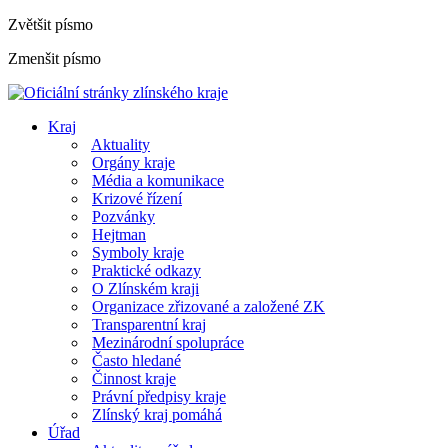
Zvětšit písmo
Zmenšit písmo
Kraj
Aktuality
Orgány kraje
Média a komunikace
Krizové řízení
Pozvánky
Hejtman
Symboly kraje
Praktické odkazy
O Zlínském kraji
Organizace zřizované a založené ZK
Transparentní kraj
Mezinárodní spolupráce
Často hledané
Činnost kraje
Právní předpisy kraje
Zlínský kraj pomáhá
Úřad