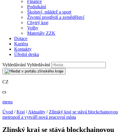
Finance
Podnikání
Školství, mládež a sport
Životní prostředí a zemědělství
Chytrý kraj
Volby
Materiály ZZK
Dotace
Kariéra
Kontakty
Úřední deska
Vyhledávání
Vyhledávání
CZ
cs
menu
Úvod
/
Kraj
/
Aktuality
/
Zlínský kraj se stává blockchainovou
metropolí a vytváří nová pracovní místa
Zlínský kraj se stává blockchainovou