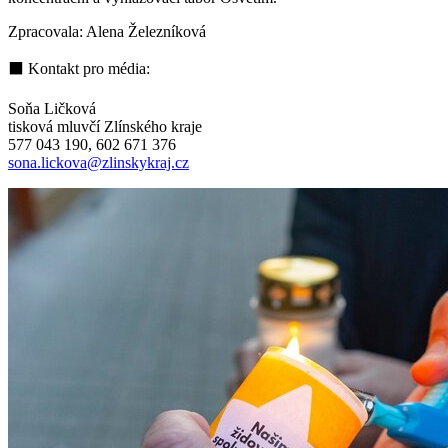
Zpracovala: Alena Železníková
⬛ Kontakt pro média:
Soňa Ličková
tisková mluvčí Zlínského kraje
577 043 190, 602 671 376
sona.lickova@zlinskykraj.cz