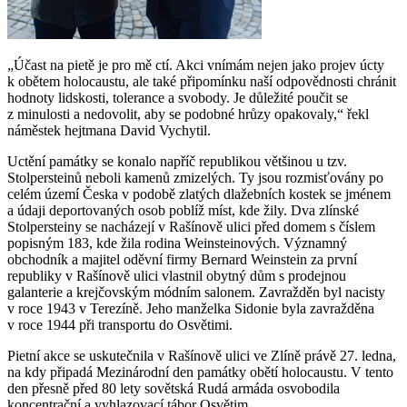
„Účast na pietě je pro mě ctí. Akci vnímám nejen jako projev úcty
k obětem holocaustu, ale také připomínku naší odpovědnosti chránit
hodnoty lidskosti, tolerance a svobody. Je důležité poučit se
z minulosti a nedovolit, aby se podobné hrůzy opakovaly,“ řekl
náměstek hejtmana David Vychytil.
Uctění památky se konalo napříč republikou většinou u tzv.
Stolpersteinů neboli kamenů zmizelých. Ty jsou rozmisťovány po
celém území Česka v podobě zlatých dlažebních kostek se jménem
a údaji deportovaných osob poblíž míst, kde žily. Dva zlínské
Stolpersteiny se nacházejí v Rašínově ulici před domem s číslem
popisným 183, kde žila rodina Weinsteinových. Významný
obchodník a majitel oděvní firmy Bernard Weinstein za první
republiky v Rašínově ulici vlastnil obytný dům s prodejnou
galanterie a krejčovským módním salonem. Zavražděn byl nacisty
v roce 1943 v Terezíně. Jeho manželka Sidonie byla zavražděna
v roce 1944 při transportu do Osvětimi.
Pietní akce se uskutečnila v Rašínově ulici ve Zlíně právě 27. ledna,
na kdy připadá Mezinárodní den památky obětí holocaustu. V tento
den přesně před 80 lety sovětská Rudá armáda osvobodila
koncentrační a vyhlazovací tábor Osvětim.