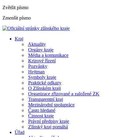
Zvětšit písmo
Zmenšit písmo
Kraj
Aktuality
Orgány kraje
Média a komunikace
Krizové řízení
Pozvánky
Hejtman
Symboly kraje
Praktické odkazy
O Zlínském kraji
Organizace zřizované a založené ZK
Transparentní kraj
Mezinárodní spolupráce
Často hledané
Činnost kraje
Právní předpisy kraje
Zlínský kraj pomáhá
Úřad