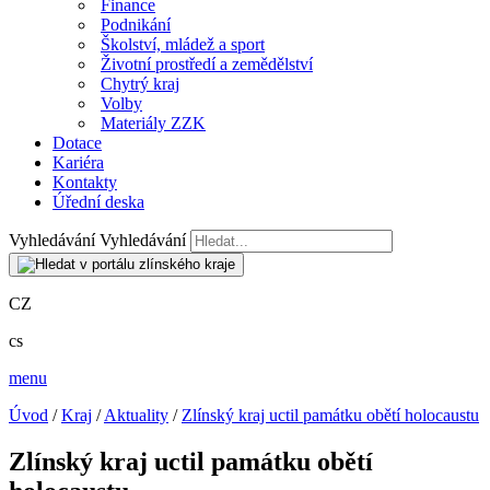
Finance
Podnikání
Školství, mládež a sport
Životní prostředí a zemědělství
Chytrý kraj
Volby
Materiály ZZK
Dotace
Kariéra
Kontakty
Úřední deska
Vyhledávání
Vyhledávání
CZ
cs
menu
Úvod
/
Kraj
/
Aktuality
/
Zlínský kraj uctil památku obětí holocaustu
Zlínský kraj uctil památku obětí