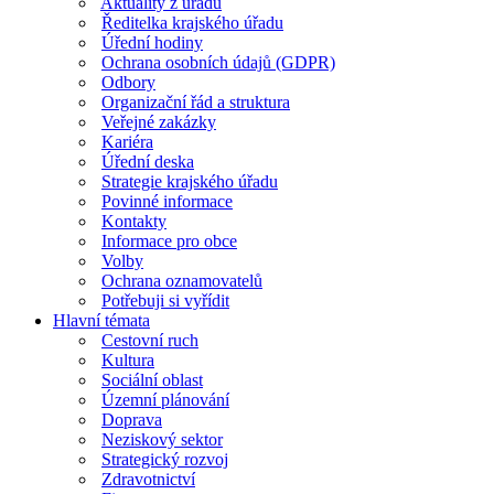
Aktuality z úřadu
Ředitelka krajského úřadu
Úřední hodiny
Ochrana osobních údajů (GDPR)
Odbory
Organizační řád a struktura
Veřejné zakázky
Kariéra
Úřední deska
Strategie krajského úřadu
Povinné informace
Kontakty
Informace pro obce
Volby
Ochrana oznamovatelů
Potřebuji si vyřídit
Hlavní témata
Cestovní ruch
Kultura
Sociální oblast
Územní plánování
Doprava
Neziskový sektor
Strategický rozvoj
Zdravotnictví