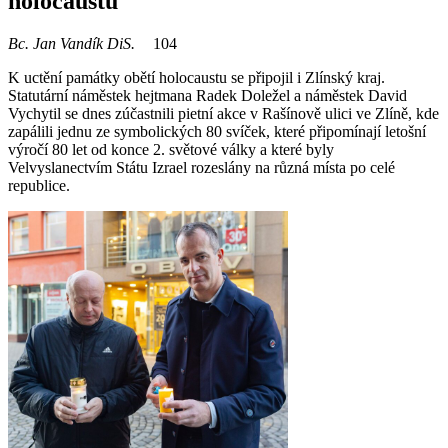
holocaustu
Bc. Jan Vandík DiS.
104
K uctění památky obětí holocaustu se připojil i Zlínský kraj.
Statutární náměstek hejtmana Radek Doležel a náměstek David
Vychytil se dnes zúčastnili pietní akce v Rašínově ulici ve Zlíně, kde
zapálili jednu ze symbolických 80 svíček, které připomínají letošní
výročí 80 let od konce 2. světové války a které byly
Velvyslanectvím Státu Izrael rozeslány na různá místa po celé
republice.