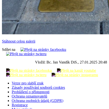
Stáhnout celou galerii
Sdílet na
Vložil: Bc. Jan Vandík DiS., 27.01.2025 20:48
Verze pro slabší zrak
Zásady používání souborů cookies
Prohlášení o přístupnosti
Ochrana oznamovatelů
Ochrana osobních údajů (GDPR)
Registrace