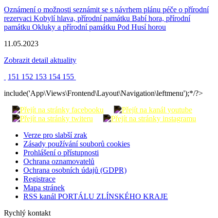
Oznámení o možnosti seznámit se s návrhem plánu péče o přírodní
rezervaci Kobylí hlava, přírodní památku Babí hora, přírodní
památku Okluky a přírodní památku Pod Husí horou
11.05.2023
Zobrazit detail aktuality
151
152
153
154
155
include('App\Views\Frontend\Layout\Navigation\leftmenu');*/?>
Verze pro slabší zrak
Zásady používání souborů cookies
Prohlášení o přístupnosti
Ochrana oznamovatelů
Ochrana osobních údajů (GDPR)
Registrace
Mapa stránek
RSS kanál PORTÁLU ZLÍNSKÉHO KRAJE
Rychlý kontakt