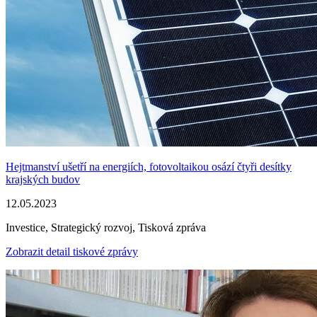
Hejtmanství ušetří na energiích, fotovoltaikou osází čtyři desítky
krajských budov
12.05.2023
Investice, Strategický rozvoj, Tisková zpráva
Zobrazit detail tiskové zprávy