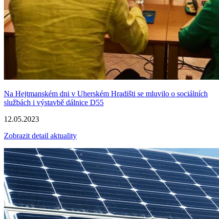
Na Hejtmanském dni v Uherském Hradišti se mluvilo o sociálních
službách i výstavbě dálnice D55
12.05.2023
Zobrazit detail aktuality