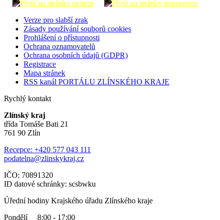
Verze pro slabší zrak
Zásady používání souborů cookies
Prohlášení o přístupnosti
Ochrana oznamovatelů
Ochrana osobních údajů (GDPR)
Registrace
Mapa stránek
RSS kanál PORTÁLU ZLÍNSKÉHO KRAJE
Rychlý kontakt
Zlínský kraj
třída Tomáše Bati 21
761 90 Zlín
Recepce: +420 577 043 111
podatelna@zlinskykraj.cz
IČO: 70891320
ID datové schránky: scsbwku
Úřední hodiny Krajského úřadu Zlínského kraje
Pondělí 8:00 - 17:00