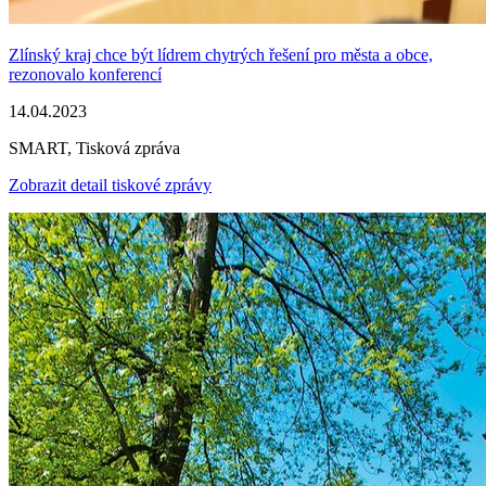
Zlínský kraj chce být lídrem chytrých řešení pro města a obce,
rezonovalo konferencí
14.04.2023
SMART, Tisková zpráva
Zobrazit detail tiskové zprávy