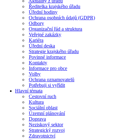
Aktuality z úřadu
Ředitelka krajského úřadu
Úřední hodiny
Ochrana osobních údajů (GDPR)
Odbory
Organizační řád a struktura
Veřejné zakázky
Kariéra
Úřední deska
Strategie krajského úřadu
Povinné informace
Kontakty
Informace pro obce
Volby
Ochrana oznamovatelů
Potřebuji si vyřídit
Hlavní témata
Cestovní ruch
Kultura
Sociální oblast
Územní plánování
Doprava
Neziskový sektor
Strategický rozvoj
Zdravotnictví