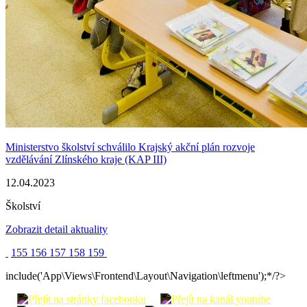
Ministerstvo školství schválilo Krajský akční plán rozvoje
vzdělávání Zlínského kraje (KAP III)
12.04.2023
Školství
Zobrazit detail aktuality
155
156
157
158
159
include('App\Views\Frontend\Layout\Navigation\leftmenu');*/?>