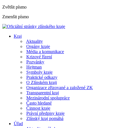
Zvětšit písmo
Zmenšit písmo
Kraj
Aktuality
Orgány kraje
Média a komunikace
Krizové řízení
Pozvánky
Hejtman
Symboly kraje
Praktické odkazy
O Zlínském kraji
Organizace zřizované a založené ZK
Transparentní kraj
Mezinárodní spolupráce
Často hledané
Činnost kraje
Právní předpisy kraje
Zlínský kraj pomáhá
Úřad