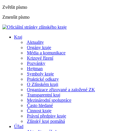
Zvětšit písmo
Zmenšit písmo
Kraj
Aktuality
Orgány kraje
Média a komunikace
Krizové řízení
Pozvánky
Hejtman
Symboly kraje
Praktické odkazy
O Zlínském kraji
Organizace zřizované a založené ZK
Transparentní kraj
Mezinárodní spolupráce
Často hledané
Činnost kraje
Právní předpisy kraje
Zlínský kraj pomáhá
Úřad