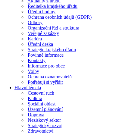
Aktuality z úřadu
Ředitelka krajského úřadu
Úřední hodiny
Ochrana osobních údajů (GDPR)
Odbory
Organizační řád a struktura
Veřejné zakázky
Kariéra
Úřední deska
Strategie krajského úřadu
Povinné informace
Kontakty
Informace pro obce
Volby
Ochrana oznamovatelů
Potřebuji si vyřídit
Hlavní témata
Cestovní ruch
Kultura
Sociální oblast
Územní plánování
Doprava
Neziskový sektor
Strategický rozvoj
Zdravotnictví