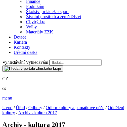
Finance
Podnikání
Školství, mládež a sport
Životní prostředí a zemědělství
Chytrý kraj
Volby
Materiály ZZK
Dotace
Kariéra
Kontakty
Úřední deska
Vyhledávání
Vyhledávání
CZ
cs
menu
Úvod
/
Úřad
/
Odbory
/
Odbor kultury a památkové péče
/
Oddělení
kultury
/
Archiv - kultura 2017
Archiv - kultura 2017