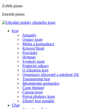
Zvětšit písmo
Zmenšit písmo
Kraj
Aktuality
Orgány kraje
Média a komunikace
Krizové řízení
Pozvánky
Hejtman
Symboly kraje
Praktické odkazy
O Zlínském kraji
Organizace zřizované a založené ZK
Transparentní kraj
Mezinárodní spolupráce
Často hledané
Činnost kraje
Právní předpisy kraje
Zlínský kraj pomáhá
Úřad