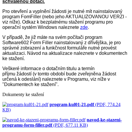
schválenou dotaci.
Pro otevření a vyplnění žádosti je nutné mít nainstalovaný
program FomFiller (nebo jeho AKTUALIZOVANOU VERZI -
viz níže). Odkaz k bezplatnému stažení programu pro
operační systém Windows naleznete
zde
.
V případě, že již máte na svém počítači program
Software602 Form Filler nainstalovaný z dřívějška, je pro
správné zobrazení a funkčnost formuláře nutné provést
aktualizaci. Návod na aktualizace naleznete v dokumentech
ke stažení.
Veškeré informace o dotačním titulu a termín
příjmu žádostí (v tomto období bude zveřejněna žádost
určená k odeslání) naleznete v Programu, viz níže v
"Dokumentech ke stažení".
Dokumenty ke stažení
program-kul01-21.pdf
(PDF, 774.24
KB)
navod-ke-stazeni-
programu-form-filler.pdf
(PDF, 677.11 KB)