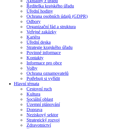
Aktuality z úřadu
Ředitelka krajského úřadu
Úřední hodiny
Ochrana osobních údajů (GDPR)
Odbory
Organizační řád a struktura
Veřejné zakázky
Kariéra
Úřední deska
Strategie krajského úřadu
Povinné informace
Kontakty
Informace pro obce
Volby
Ochrana oznamovatelů
Potřebuji si vyřídit
Hlavní témata
Cestovní ruch
Kultura
Sociální oblast
Územní plánování
Doprava
Neziskový sektor
Strategický rozvoj
Zdravotnictví