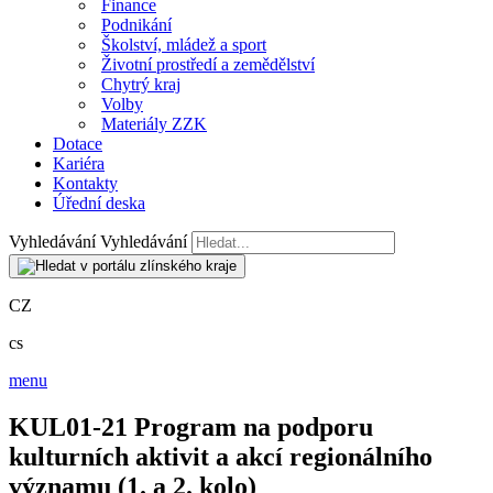
Finance
Podnikání
Školství, mládež a sport
Životní prostředí a zemědělství
Chytrý kraj
Volby
Materiály ZZK
Dotace
Kariéra
Kontakty
Úřední deska
Vyhledávání
Vyhledávání
CZ
cs
menu
KUL01-21 Program na podporu
kulturních aktivit a akcí regionálního
významu (1. a 2. kolo)