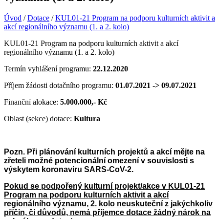
Úvod
/
Dotace
/
KUL01-21 Program na podporu kulturních aktivit a
akcí regionálního významu (1. a 2. kolo)
KUL01-21 Program na podporu kulturních aktivit a akcí
regionálního významu (1. a 2. kolo)
Termín vyhlášení programu:
22.12.2020
Příjem žádosti dotačního programu:
01.07.2021 -> 09.07.2021
Finanční alokace:
5.000.000,- Kč
Oblast (sekce) dotace:
Kultura
P
ozn. Při plánování kulturních projektů a akcí mějte na
zřeteli možné potencionální omezení v souvislosti s
výskytem koronaviru SARS-CoV-2.
Pokud se podpořený kulturní projekt/akce v KUL01-21
Program na podporu kulturních aktivit a akcí
regionálního významu, 2. kolo neuskuteční z jakýchkoliv
příčin, či důvodů, nemá příjemce dotace žádný nárok na