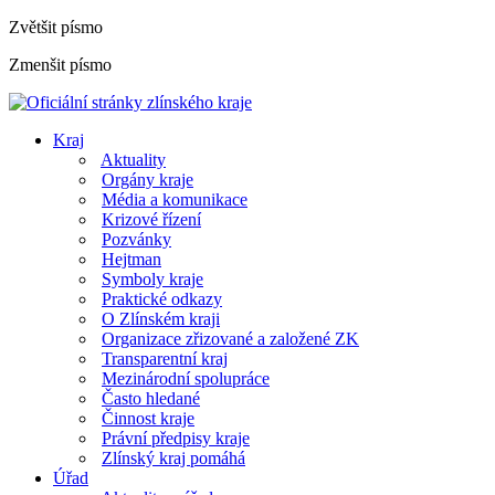
Zvětšit písmo
Zmenšit písmo
Kraj
Aktuality
Orgány kraje
Média a komunikace
Krizové řízení
Pozvánky
Hejtman
Symboly kraje
Praktické odkazy
O Zlínském kraji
Organizace zřizované a založené ZK
Transparentní kraj
Mezinárodní spolupráce
Často hledané
Činnost kraje
Právní předpisy kraje
Zlínský kraj pomáhá
Úřad