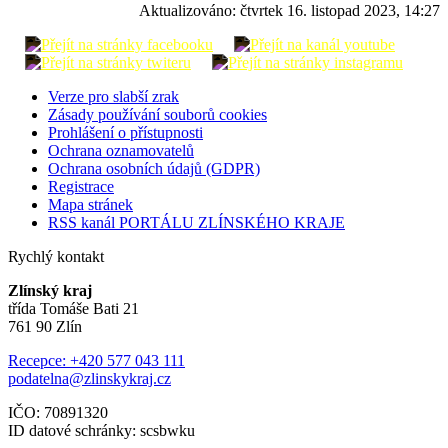
Aktualizováno:
čtvrtek 16. listopad 2023, 14:27
Verze pro slabší zrak
Zásady používání souborů cookies
Prohlášení o přístupnosti
Ochrana oznamovatelů
Ochrana osobních údajů (GDPR)
Registrace
Mapa stránek
RSS kanál PORTÁLU ZLÍNSKÉHO KRAJE
Rychlý kontakt
Zlínský kraj
třída Tomáše Bati 21
761 90 Zlín
Recepce: +420 577 043 111
podatelna@zlinskykraj.cz
IČO: 70891320
ID datové schránky: scsbwku