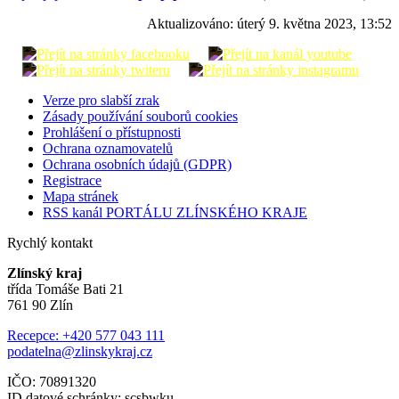
Aktualizováno:
úterý 9. května 2023, 13:52
Verze pro slabší zrak
Zásady používání souborů cookies
Prohlášení o přístupnosti
Ochrana oznamovatelů
Ochrana osobních údajů (GDPR)
Registrace
Mapa stránek
RSS kanál PORTÁLU ZLÍNSKÉHO KRAJE
Rychlý kontakt
Zlínský kraj
třída Tomáše Bati 21
761 90 Zlín
Recepce: +420 577 043 111
podatelna@zlinskykraj.cz
IČO: 70891320
ID datové schránky: scsbwku