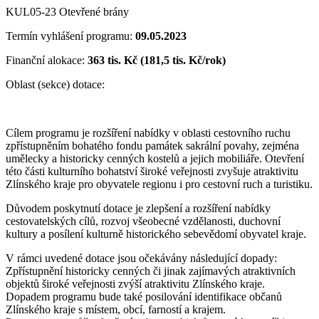
KUL05-23 Otevřené brány
Termín vyhlášení programu:
09.05.2023
Finanční alokace:
363 tis. Kč (181,5 tis. Kč/rok)
Oblast (sekce) dotace:
Cílem programu je rozšíření nabídky v oblasti cestovního ruchu
zpřístupněním bohatého fondu památek sakrální povahy, zejména
umělecky a historicky cenných kostelů a jejich mobiliáře. Otevření
této části kulturního bohatství široké veřejnosti zvyšuje atraktivitu
Zlínského kraje pro obyvatele regionu i pro cestovní ruch a turistiku.
Důvodem poskytnutí dotace je zlepšení a rozšíření nabídky
cestovatelských cílů, rozvoj všeobecné vzdělanosti, duchovní
kultury a posílení kulturně historického sebevědomí obyvatel kraje.
V rámci uvedené dotace jsou očekávány následující dopady:
Zpřístupnění historicky cenných či jinak zajímavých atraktivních
objektů široké veřejnosti zvýší atraktivitu Zlínského kraje.
Dopadem programu bude také posilování identifikace občanů
Zlínského kraje s místem, obcí, farností a krajem.