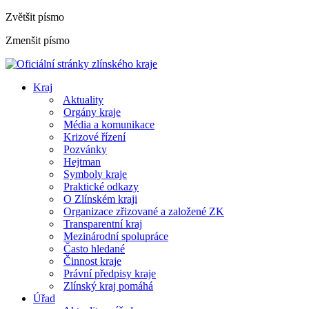
Zvětšit písmo
Zmenšit písmo
Kraj
Aktuality
Orgány kraje
Média a komunikace
Krizové řízení
Pozvánky
Hejtman
Symboly kraje
Praktické odkazy
O Zlínském kraji
Organizace zřizované a založené ZK
Transparentní kraj
Mezinárodní spolupráce
Často hledané
Činnost kraje
Právní předpisy kraje
Zlínský kraj pomáhá
Úřad