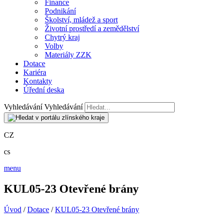
Finance
Podnikání
Školství, mládež a sport
Životní prostředí a zemědělství
Chytrý kraj
Volby
Materiály ZZK
Dotace
Kariéra
Kontakty
Úřední deska
Vyhledávání
Vyhledávání
CZ
cs
menu
KUL05-23 Otevřené brány
Úvod
/
Dotace
/
KUL05-23 Otevřené brány