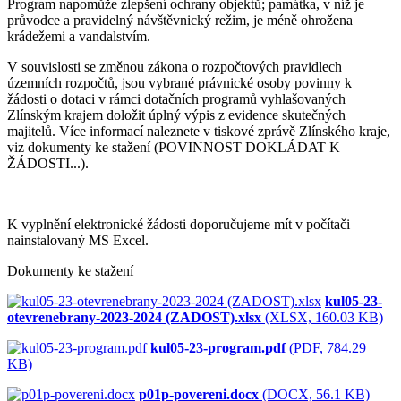
Program napomůže zlepšení ochrany objektů; památka, v níž je
průvodce a pravidelný návštěvnický režim, je méně ohrožena
krádežemi a vandalstvím.
V souvislosti se změnou zákona o rozpočtových pravidlech
územních rozpočtů, jsou vybrané právnické osoby povinny k
žádosti o dotaci v rámci dotačních programů vyhlašovaných
Zlínským krajem doložit úplný výpis z evidence skutečných
majitelů. Více informací naleznete v tiskové zprávě Zlínského kraje,
viz dokumenty ke stažení (POVINNOST DOKLÁDAT K
ŽÁDOSTI...).
K vyplnění elektronické žádosti doporučujeme mít v počítači
nainstalovaný MS Excel.
Dokumenty ke stažení
kul05-23-
otevrenebrany-2023-2024 (ZADOST).xlsx
(XLSX, 160.03 KB)
kul05-23-program.pdf
(PDF, 784.29
KB)
p01p-povereni.docx
(DOCX, 56.1 KB)