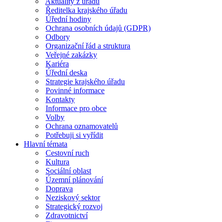
Aktuality z úřadu
Ředitelka krajského úřadu
Úřední hodiny
Ochrana osobních údajů (GDPR)
Odbory
Organizační řád a struktura
Veřejné zakázky
Kariéra
Úřední deska
Strategie krajského úřadu
Povinné informace
Kontakty
Informace pro obce
Volby
Ochrana oznamovatelů
Potřebuji si vyřídit
Hlavní témata
Cestovní ruch
Kultura
Sociální oblast
Územní plánování
Doprava
Neziskový sektor
Strategický rozvoj
Zdravotnictví