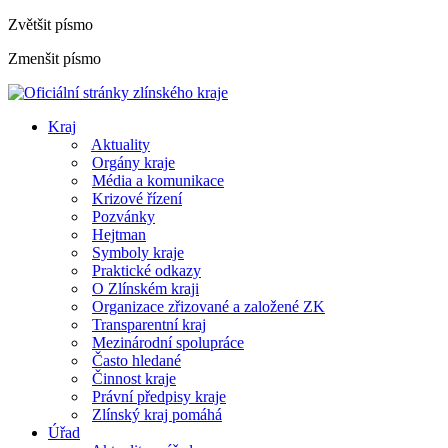
Zvětšit písmo
Zmenšit písmo
Kraj
Aktuality
Orgány kraje
Média a komunikace
Krizové řízení
Pozvánky
Hejtman
Symboly kraje
Praktické odkazy
O Zlínském kraji
Organizace zřizované a založené ZK
Transparentní kraj
Mezinárodní spolupráce
Často hledané
Činnost kraje
Právní předpisy kraje
Zlínský kraj pomáhá
Úřad