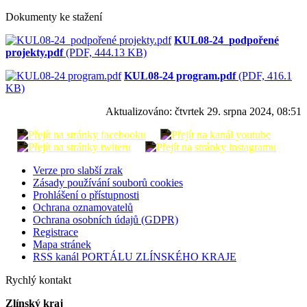
Dokumenty ke stažení
KUL08-24_podpořené
projekty.pdf
(PDF, 444.13 KB)
KUL08-24 program.pdf
(PDF, 416.1
KB)
Aktualizováno:
čtvrtek 29. srpna 2024, 08:51
Verze pro slabší zrak
Zásady používání souborů cookies
Prohlášení o přístupnosti
Ochrana oznamovatelů
Ochrana osobních údajů (GDPR)
Registrace
Mapa stránek
RSS kanál PORTÁLU ZLÍNSKÉHO KRAJE
Rychlý kontakt
Zlínský kraj