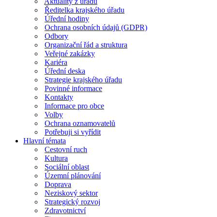
Aktuality z úřadu
Ředitelka krajského úřadu
Úřední hodiny
Ochrana osobních údajů (GDPR)
Odbory
Organizační řád a struktura
Veřejné zakázky
Kariéra
Úřední deska
Strategie krajského úřadu
Povinné informace
Kontakty
Informace pro obce
Volby
Ochrana oznamovatelů
Potřebuji si vyřídit
Hlavní témata
Cestovní ruch
Kultura
Sociální oblast
Územní plánování
Doprava
Neziskový sektor
Strategický rozvoj
Zdravotnictví