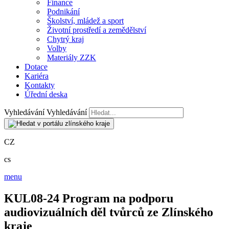
Finance
Podnikání
Školství, mládež a sport
Životní prostředí a zemědělství
Chytrý kraj
Volby
Materiály ZZK
Dotace
Kariéra
Kontakty
Úřední deska
Vyhledávání
Vyhledávání
CZ
cs
menu
KUL08-24 Program na podporu
audiovizuálních děl tvůrců ze Zlínského
kraje