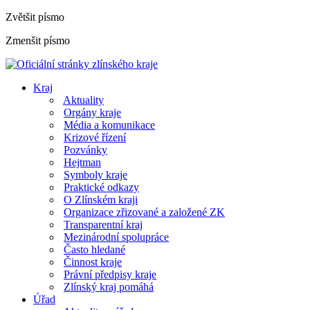
Zvětšit písmo
Zmenšit písmo
Kraj
Aktuality
Orgány kraje
Média a komunikace
Krizové řízení
Pozvánky
Hejtman
Symboly kraje
Praktické odkazy
O Zlínském kraji
Organizace zřizované a založené ZK
Transparentní kraj
Mezinárodní spolupráce
Často hledané
Činnost kraje
Právní předpisy kraje
Zlínský kraj pomáhá
Úřad