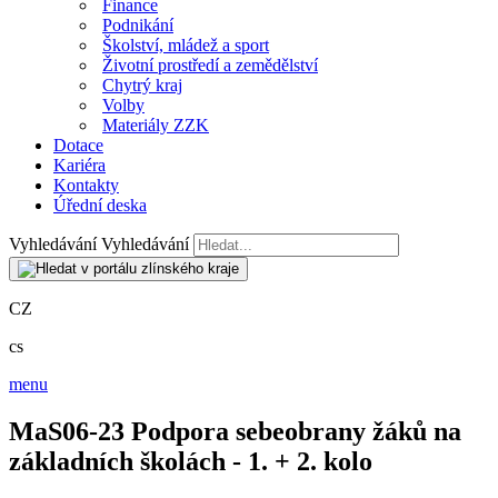
Finance
Podnikání
Školství, mládež a sport
Životní prostředí a zemědělství
Chytrý kraj
Volby
Materiály ZZK
Dotace
Kariéra
Kontakty
Úřední deska
Vyhledávání
Vyhledávání
CZ
cs
menu
MaS06-23 Podpora sebeobrany žáků na
základních školách - 1. + 2. kolo