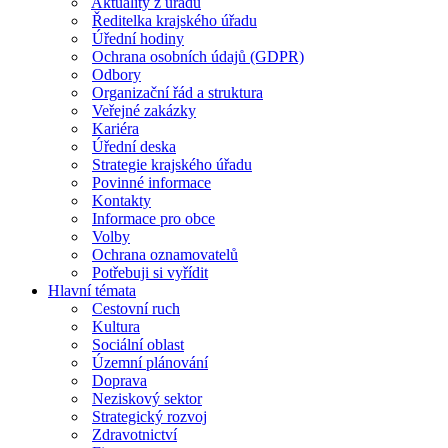
Aktuality z úřadu
Ředitelka krajského úřadu
Úřední hodiny
Ochrana osobních údajů (GDPR)
Odbory
Organizační řád a struktura
Veřejné zakázky
Kariéra
Úřední deska
Strategie krajského úřadu
Povinné informace
Kontakty
Informace pro obce
Volby
Ochrana oznamovatelů
Potřebuji si vyřídit
Hlavní témata
Cestovní ruch
Kultura
Sociální oblast
Územní plánování
Doprava
Neziskový sektor
Strategický rozvoj
Zdravotnictví