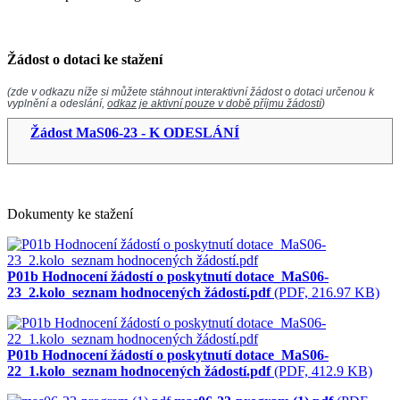
Žádost o dotaci ke stažení
(zde v odkazu níže si můžete stáhnout interaktivní žádost o dotaci určenou k
vyplnění a odeslání,
odkaz je aktivní pouze v době příjmu žádostí
)
Žádost MaS06-23 - K ODESLÁNÍ
Dokumenty ke stažení
P01b Hodnocení žádostí o poskytnutí dotace_MaS06-
23_2.kolo_seznam hodnocených žádostí.pdf
(PDF, 216.97 KB)
P01b Hodnocení žádostí o poskytnutí dotace_MaS06-
22_1.kolo_seznam hodnocených žádostí.pdf
(PDF, 412.9 KB)