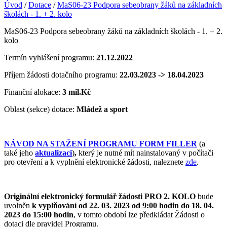
Úvod
/
Dotace
/
MaS06-23 Podpora sebeobrany žáků na základních
školách - 1. + 2. kolo
MaS06-23 Podpora sebeobrany žáků na základních školách - 1. + 2.
kolo
Termín vyhlášení programu:
21.12.2022
Příjem žádosti dotačního programu:
22.03.2023 -> 18.04.2023
Finanční alokace:
3 mil.Kč
Oblast (sekce) dotace:
Mládež a sport
NÁVOD NA STAŽENÍ PROGRAMU FORM FILLER
(a
také jeho
aktualizaci
)
,
který je nutné mít nainstalovaný v počítači
pro otevření a k vyplnění elektronické žádosti, naleznete
zde
.
Originální elektronický formulář žádosti PRO 2. KOLO
bude
uvolněn
k vyplňování
od 22. 03. 2023 od 9:00 hodin do 18. 04.
2023 do 15:00 hodin
, v tomto období lze předkládat Žádosti o
dotaci dle pravidel Programu.