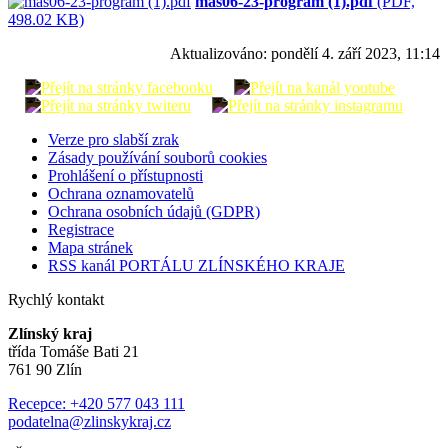
mas06-23-program (1).pdf
(PDF,
498.02 KB)
Aktualizováno:
pondělí 4. září 2023, 11:14
Verze pro slabší zrak
Zásady používání souborů cookies
Prohlášení o přístupnosti
Ochrana oznamovatelů
Ochrana osobních údajů (GDPR)
Registrace
Mapa stránek
RSS kanál PORTÁLU ZLÍNSKÉHO KRAJE
Rychlý kontakt
Zlínský kraj
třída Tomáše Bati 21
761 90 Zlín
Recepce: +420 577 043 111
podatelna@zlinskykraj.cz