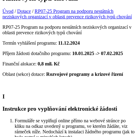
Úvod
/
Dotace
/
RP07-25 Program na podporu nestátních
neziskových organizací v oblasti prevence rizikových typů chování
RP07-25 Program na podporu nestátních neziskových organizací v
oblasti prevence rizikových typů chování
Termín vyhlášení programu:
11.12.2024
Příjem žádosti dotačního programu:
10.01.2025 -> 07.02.2025
Finanční alokace:
0,8 mil. Kč
Oblast (sekce) dotace:
Rozvojové programy a krizové řízení
I
Instrukce pro vyplňování elektronické žádosti
Formuláře se vyplňují online přímo na webové stránce po
kliku na odkaz uvedený u programu, ve kterém žádáte, viz
rámeček níže. Nedochází k instalaci žádného programu (jak to