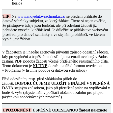
heslo)
TIP:
Na
www.mojedatovaschranka.cz/
se předem přihlašte do
datové schránky subjektu, za který žádáte. Tímto si nejen ověříte,
že přístupové údaje jsou funkční, ale při odeslání žádosti již
nebudete vyzváni k přihlášení. Je důležité se přihlásit ve webovém
prostředí pro datové schránky a ve stejném prohlížeči, ve kterém
vyplňujete žádost.
V žádostech je i nadále zachován původní způsob odeslání žádosti,
kdy po vyplnění a úspěšném odeslání je na email uvedený v žádosti
zaslána PDF podoba žádosti včetně přiděleného registračního čísla.
Tento dokument je
NUTNÉ
doručit na úřad formou uvedenou
v Programu (v listinné podobě či datovou schránkou).
Před odesláním, resp. před vkládáním příloh do
žádosti,
DOPORUČUJEME ULOŽIT FINÁLNÍ VYPLNĚNÁ
DATA
stejným způsobem, jako při přerušení práce na vyplňování v
bodě 4. výše (abyste měli v počítači uloženou zálohu pro případ
jakýchkoli neočekávaných problémů).
UPOZORNĚNÍ:
ÚSPĚŠNĚ ODESLANOU žádost
naleznete