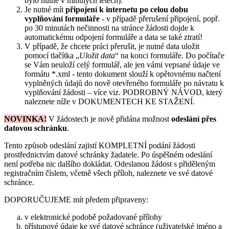
bylo nutné v minulých letech).
Je nutné mít
připojení k internetu po celou dobu
vyplňování formuláře
- v případě přerušení připojení, popř.
po 30 minutách nečinnosti na stránce žádosti dojde k
automatickému odpojení formuláře a data se také ztratí!
V případě, že chcete práci přerušit, je nutné data uložit
pomocí tlačítka „
Uložit data
“ na konci formuláře. Do počítače
se Vám neuloží celý formulář, ale jen vámi vepsané údaje ve
formátu *.xml - tento dokument slouží k opětovnému načtení
vyplněných údajů do nově otevřeného formuláře po návratu k
vyplňování žádosti – více viz. PODROBNÝ NÁVOD, který
naleznete níže v DOKUMENTECH KE STAŽENÍ.
NOVINKA!
V žádostech je nově přidána možnost
odeslání přes
datovou schránku
.
Tento způsob odeslání zajistí KOMPLETNÍ podání žádosti
prostřednictvím datové schránky žadatele. Po úspěšném odeslání
není potřeba nic dalšího dokládat. Odeslanou žádost s přiděleným
registračním číslem, včetně všech příloh, naleznete ve své datové
schránce.
DOPORUČUJEME mít předem připraveny:
v elektronické podobě požadované přílohy
přístupové údaje ke své datové schránce (uživatelské jméno a