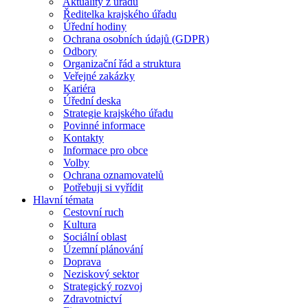
Aktuality z úřadu
Ředitelka krajského úřadu
Úřední hodiny
Ochrana osobních údajů (GDPR)
Odbory
Organizační řád a struktura
Veřejné zakázky
Kariéra
Úřední deska
Strategie krajského úřadu
Povinné informace
Kontakty
Informace pro obce
Volby
Ochrana oznamovatelů
Potřebuji si vyřídit
Hlavní témata
Cestovní ruch
Kultura
Sociální oblast
Územní plánování
Doprava
Neziskový sektor
Strategický rozvoj
Zdravotnictví