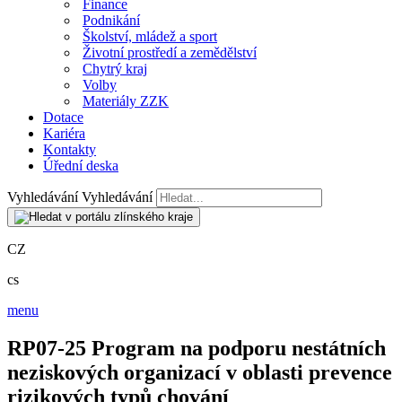
Finance
Podnikání
Školství, mládež a sport
Životní prostředí a zemědělství
Chytrý kraj
Volby
Materiály ZZK
Dotace
Kariéra
Kontakty
Úřední deska
Vyhledávání
Vyhledávání
CZ
cs
menu
RP07-25 Program na podporu nestátních
neziskových organizací v oblasti prevence
rizikových typů chování