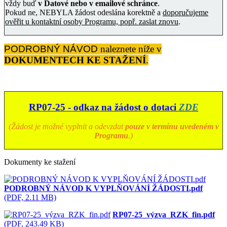
vždy buď
v Datové nebo v emailové schránce
.
Pokud ne, NEBYLA žádost odeslána korektně a
doporučujeme
ověřit u kontaktní osoby Programu, popř. zaslat znovu
.
PODROBNÝ NÁVOD
naleznete níže v
DOKUMENTECH KE STAŽENÍ
.
RP07-25 - odkaz na žádost o dotaci
ZDE
(Žádost je možné vyplnit a odevzdat
pouze v termínu uvedeném v
Programu
.)
Dokumenty ke stažení
PODROBNÝ NÁVOD K VYPLŇOVÁNÍ ŽÁDOSTI.pdf
(PDF, 2.11 MB)
RP07-25_výzva_RZK_fin.pdf
(PDF, 243.49 KB)