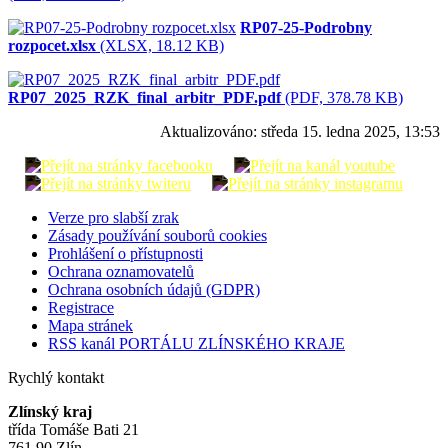
RP07-25-Podrobny
rozpocet.xlsx
(XLSX, 18.12 KB)
RP07_2025_RZK_final_arbitr_PDF.pdf
(PDF, 378.78 KB)
Aktualizováno:
středa 15. ledna 2025, 13:53
Verze pro slabší zrak
Zásady používání souborů cookies
Prohlášení o přístupnosti
Ochrana oznamovatelů
Ochrana osobních údajů (GDPR)
Registrace
Mapa stránek
RSS kanál PORTÁLU ZLÍNSKÉHO KRAJE
Rychlý kontakt
Zlínský kraj
třída Tomáše Bati 21
761 90 Zlín