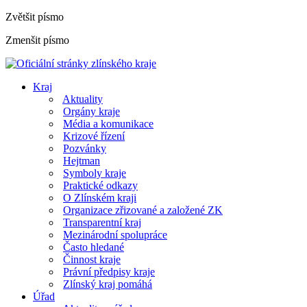
Zvětšit písmo
Zmenšit písmo
Kraj
Aktuality
Orgány kraje
Média a komunikace
Krizové řízení
Pozvánky
Hejtman
Symboly kraje
Praktické odkazy
O Zlínském kraji
Organizace zřizované a založené ZK
Transparentní kraj
Mezinárodní spolupráce
Často hledané
Činnost kraje
Právní předpisy kraje
Zlínský kraj pomáhá
Úřad