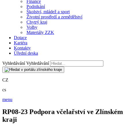
Finance
Podnikání
Školství, mládež a sport
Životní prostředí a zemědělství
Chytrý kraj
Volby
Materiály ZZK
Dotace
Kariéra
Kontakty
Úřední deska
Vyhledávání
Vyhledávání
CZ
cs
menu
RP08-23 Podpora včelařství ve Zlínském
kraji