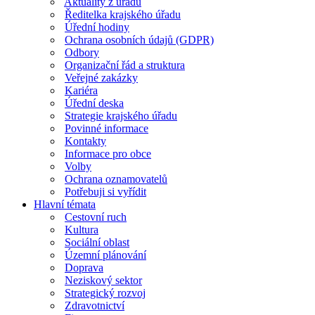
Aktuality z úřadu
Ředitelka krajského úřadu
Úřední hodiny
Ochrana osobních údajů (GDPR)
Odbory
Organizační řád a struktura
Veřejné zakázky
Kariéra
Úřední deska
Strategie krajského úřadu
Povinné informace
Kontakty
Informace pro obce
Volby
Ochrana oznamovatelů
Potřebuji si vyřídit
Hlavní témata
Cestovní ruch
Kultura
Sociální oblast
Územní plánování
Doprava
Neziskový sektor
Strategický rozvoj
Zdravotnictví