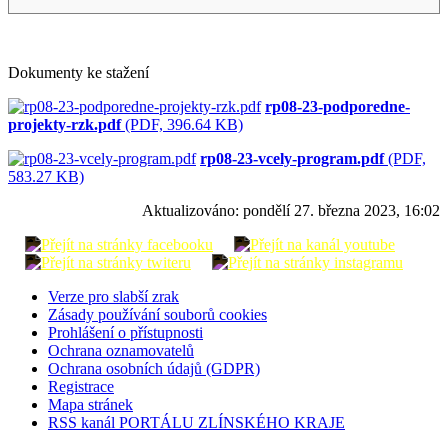
Dokumenty ke stažení
rp08-23-podporedne-
projekty-rzk.pdf
(PDF, 396.64 KB)
rp08-23-vcely-program.pdf
(PDF,
583.27 KB)
Aktualizováno:
pondělí 27. března 2023, 16:02
Verze pro slabší zrak
Zásady používání souborů cookies
Prohlášení o přístupnosti
Ochrana oznamovatelů
Ochrana osobních údajů (GDPR)
Registrace
Mapa stránek
RSS kanál PORTÁLU ZLÍNSKÉHO KRAJE