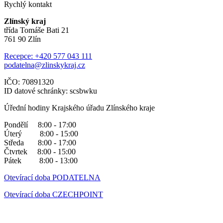
Rychlý kontakt
Zlínský kraj
třída Tomáše Bati 21
761 90 Zlín
Recepce: +420 577 043 111
podatelna@zlinskykraj.cz
IČO: 70891320
ID datové schránky: scsbwku
Úřední hodiny Krajského úřadu Zlínského kraje
Pondělí 8:00 - 17:00
Úterý 8:00 - 15:00
Středa 8:00 - 17:00
Čtvrtek 8:00 - 15:00
Pátek 8:00 - 13:00
Otevírací doba PODATELNA
Otevírací doba CZECHPOINT