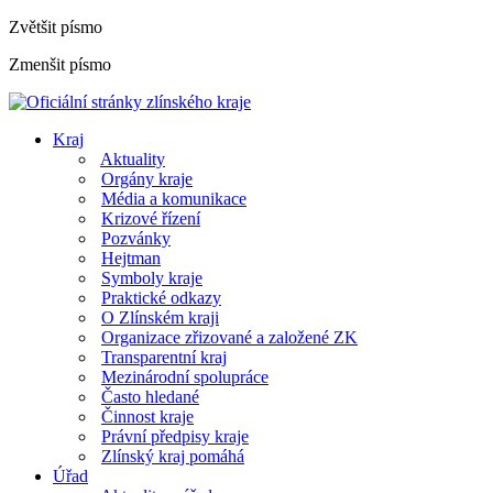
Zvětšit písmo
Zmenšit písmo
Kraj
Aktuality
Orgány kraje
Média a komunikace
Krizové řízení
Pozvánky
Hejtman
Symboly kraje
Praktické odkazy
O Zlínském kraji
Organizace zřizované a založené ZK
Transparentní kraj
Mezinárodní spolupráce
Často hledané
Činnost kraje
Právní předpisy kraje
Zlínský kraj pomáhá
Úřad