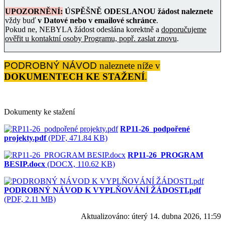
UPOZORNĚNÍ:
ÚSPĚŠNĚ ODESLANOU žádost
naleznete
vždy buď
v Datové nebo v emailové schránce
.
Pokud ne, NEBYLA žádost odeslána korektně a
doporučujeme
ověřit u kontaktní osoby Programu, popř. zaslat znovu
.
PODROBNÝ NÁVOD
naleznete níže v
DOKUMENTECH KE STAŽENÍ
.
Dokumenty ke stažení
RP11-26_podpořené
projekty.pdf
(PDF, 471.84 KB)
RP11-26_PROGRAM
BESIP.docx
(DOCX, 110.62 KB)
PODROBNÝ NÁVOD K VYPLŇOVÁNÍ ŽÁDOSTI.pdf
(PDF, 2.11 MB)
Aktualizováno:
úterý 14. dubna 2026, 11:59