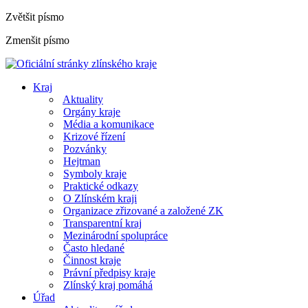
Zvětšit písmo
Zmenšit písmo
Kraj
Aktuality
Orgány kraje
Média a komunikace
Krizové řízení
Pozvánky
Hejtman
Symboly kraje
Praktické odkazy
O Zlínském kraji
Organizace zřizované a založené ZK
Transparentní kraj
Mezinárodní spolupráce
Často hledané
Činnost kraje
Právní předpisy kraje
Zlínský kraj pomáhá
Úřad