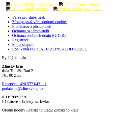
Verze pro slabší zrak
Zásady používání souborů cookies
Prohlášení o přístupnosti
Ochrana oznamovatelů
Ochrana osobních údajů (GDPR)
Registrace
Mapa stránek
RSS kanál PORTÁLU ZLÍNSKÉHO KRAJE
Rychlý kontakt
Zlínský kraj
třída Tomáše Bati 21
761 90 Zlín
Recepce: +420 577 043 111
podatelna@zlinskykraj.cz
IČO: 70891320
ID datové schránky: scsbwku
Úřední hodiny Krajského úřadu Zlínského kraje