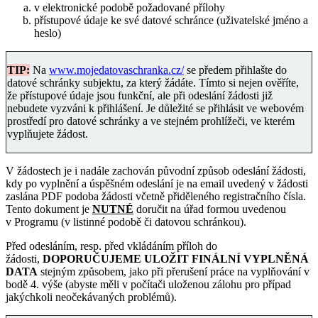
v elektronické podobě požadované přílohy
přístupové údaje ke své datové schránce (uživatelské jméno a
heslo)
TIP:
Na
www.mojedatovaschranka.cz/
se předem přihlašte do
datové schránky subjektu, za který žádáte. Tímto si nejen ověříte,
že přístupové údaje jsou funkční, ale při odeslání žádosti již
nebudete vyzváni k přihlášení. Je důležité se přihlásit ve webovém
prostředí pro datové schránky a ve stejném prohlížeči, ve kterém
vyplňujete žádost.
V žádostech je i nadále zachován původní způsob odeslání žádosti,
kdy po vyplnění a úspěšném odeslání je na email uvedený v žádosti
zaslána PDF podoba žádosti včetně přiděleného registračního čísla.
Tento dokument je
NUTNÉ
doručit na úřad formou uvedenou
v Programu (v listinné podobě či datovou schránkou).
Před odesláním, resp. před vkládáním příloh do
žádosti,
DOPORUČUJEME ULOŽIT FINÁLNÍ VYPLNĚNÁ
DATA
stejným způsobem, jako při přerušení práce na vyplňování v
bodě 4. výše (abyste měli v počítači uloženou zálohu pro případ
jakýchkoli neočekávaných problémů).