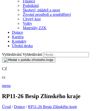
Finance
Podnikání
Školství, mládež a sport
Životní prostředí a zemědělství
Chytrý kraj
Volby
Materiály ZZK
Dotace
Kariéra
Kontakty
Úřední deska
Vyhledávání
Vyhledávání
CZ
cs
menu
RP11-26 Besip Zlínského kraje
Úvod
/
Dotace
/
RP11-26 Besip Zlínského kraje