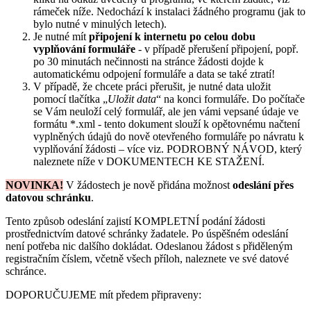
rámeček níže. Nedochází k instalaci žádného programu (jak to
bylo nutné v minulých letech).
Je nutné mít
připojení k internetu po celou dobu
vyplňování formuláře
- v případě přerušení připojení, popř.
po 30 minutách nečinnosti na stránce žádosti dojde k
automatickému odpojení formuláře a data se také ztratí!
V případě, že chcete práci přerušit, je nutné data uložit
pomocí tlačítka „
Uložit data
“ na konci formuláře. Do počítače
se Vám neuloží celý formulář, ale jen vámi vepsané údaje ve
formátu *.xml - tento dokument slouží k opětovnému načtení
vyplněných údajů do nově otevřeného formuláře po návratu k
vyplňování žádosti – více viz. PODROBNÝ NÁVOD, který
naleznete níže v DOKUMENTECH KE STAŽENÍ.
NOVINKA!
V žádostech je nově přidána možnost
odeslání přes
datovou schránku
.
Tento způsob odeslání zajistí KOMPLETNÍ podání žádosti
prostřednictvím datové schránky žadatele. Po úspěšném odeslání
není potřeba nic dalšího dokládat. Odeslanou žádost s přiděleným
registračním číslem, včetně všech příloh, naleznete ve své datové
schránce.
DOPORUČUJEME mít předem připraveny: