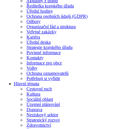
Aktuality z úřadu
Ředitelka krajského úřadu
Úřední hodiny
Ochrana osobních údajů (GDPR)
Odbory
Organizační řád a struktura
Veřejné zakázky
Kariéra
Úřední deska
Strategie krajského úřadu
Povinné informace
Kontakty
Informace pro obce
Volby
Ochrana oznamovatelů
Potřebuji si vyřídit
Hlavní témata
Cestovní ruch
Kultura
Sociální oblast
Územní plánování
Doprava
Neziskový sektor
Strategický rozvoj
Zdravotnictví