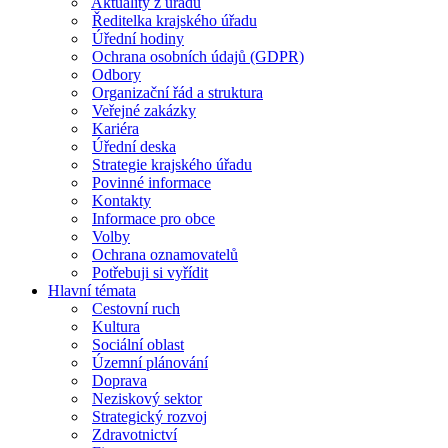
Aktuality z úřadu
Ředitelka krajského úřadu
Úřední hodiny
Ochrana osobních údajů (GDPR)
Odbory
Organizační řád a struktura
Veřejné zakázky
Kariéra
Úřední deska
Strategie krajského úřadu
Povinné informace
Kontakty
Informace pro obce
Volby
Ochrana oznamovatelů
Potřebuji si vyřídit
Hlavní témata
Cestovní ruch
Kultura
Sociální oblast
Územní plánování
Doprava
Neziskový sektor
Strategický rozvoj
Zdravotnictví