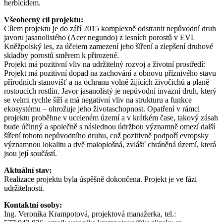
herbicidem.
Všeobecný cíl projektu:
Cílem projektu je do září 2015 komplexně odstranit nepůvodní druh
javoru jasanolistého (Acer negundo) z lesních porostů v EVL
Kněžpolský les, za účelem zamezení jeho šíření a zlepšení druhové
skladby porostů směrem k přirozené.
Projekt má pozitivní vliv na udržitelný rozvoj a životní prostředí:
Projekt má pozitivní dopad na zachování a obnovu příznivého stavu
přírodních stanovišť a na ochranu volně žijících živočichů a planě
rostoucích rostlin. Javor jasanolistý je nepůvodní invazní druh, který
se velmi rychle šíří a má negativní vliv na strukturu a funkce
ekosystému – ohrožuje jeho životaschopnost. Opatření v rámci
projektu proběhne v uceleném území a v krátkém čase, takový zásah
bude účinný a společně s následnou údržbou významně omezí další
šíření tohoto nepůvodního druhu, což pozitivně podpoří evropsky
významnou lokalitu a dvě maloplošná, zvlášť chráněná území, která
jsou její součástí.
Aktuální stav:
Realizace projektu byla úspěšně dokončena. Projekt je ve fázi
udržitelnosti.
Kontaktní osoby:
Ing. Veronika Krampotová, projektová manažerka, tel.: