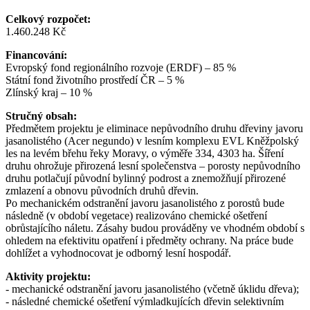
Celkový rozpočet:
1.460.248 Kč
Financování:
Evropský fond regionálního rozvoje (ERDF) – 85 %
Státní fond životního prostředí ČR – 5 %
Zlínský kraj – 10 %
Stručný obsah:
Předmětem projektu je eliminace nepůvodního druhu dřeviny javoru
jasanolistého (Acer negundo) v lesním komplexu EVL Kněžpolský
les na levém břehu řeky Moravy, o výměře 334, 4303 ha. Šíření
druhu ohrožuje přirozená lesní společenstva – porosty nepůvodního
druhu potlačují původní bylinný podrost a znemožňují přirozené
zmlazení a obnovu původních druhů dřevin.
Po mechanickém odstranění javoru jasanolistého z porostů bude
následně (v období vegetace) realizováno chemické ošetření
obrůstajícího náletu. Zásahy budou prováděny ve vhodném období s
ohledem na efektivitu opatření i předměty ochrany. Na práce bude
dohlížet a vyhodnocovat je odborný lesní hospodář.
Aktivity projektu:
- mechanické odstranění javoru jasanolistého (včetně úklidu dřeva);
- následné chemické ošetření výmladkujících dřevin selektivním