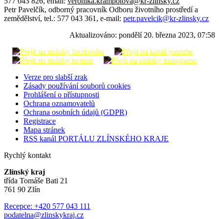
577 043 826, email:
veronika.krampotova@kr-zlinsky.cz
Petr Pavelčík, odborný pracovník Odboru životního prostředí a
zemědělství, tel.: 577 043 361, e-mail:
petr.pavelcik@kr-zlinsky.cz
Aktualizováno:
pondělí 20. března 2023, 07:58
Verze pro slabší zrak
Zásady používání souborů cookies
Prohlášení o přístupnosti
Ochrana oznamovatelů
Ochrana osobních údajů (GDPR)
Registrace
Mapa stránek
RSS kanál PORTÁLU ZLÍNSKÉHO KRAJE
Rychlý kontakt
Zlínský kraj
třída Tomáše Bati 21
761 90 Zlín
Recepce: +420 577 043 111
podatelna@zlinskykraj.cz