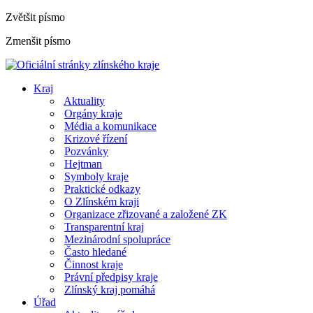
Zvětšit písmo
Zmenšit písmo
Kraj
Aktuality
Orgány kraje
Média a komunikace
Krizové řízení
Pozvánky
Hejtman
Symboly kraje
Praktické odkazy
O Zlínském kraji
Organizace zřizované a založené ZK
Transparentní kraj
Mezinárodní spolupráce
Často hledané
Činnost kraje
Právní předpisy kraje
Zlínský kraj pomáhá
Úřad