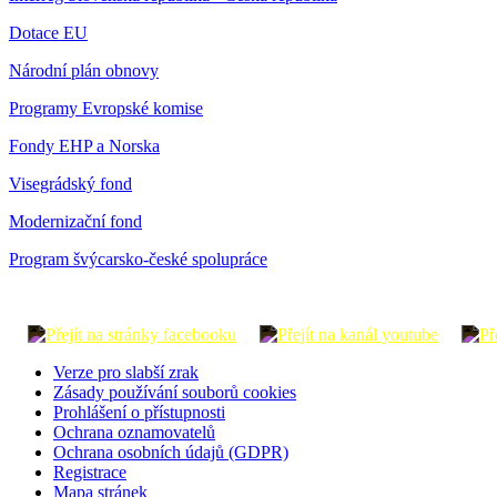
Dotace EU
Národní plán obnovy
Programy Evropské komise
Fondy EHP a Norska
Visegrádský fond
Modernizační fond
Program švýcarsko-české spolupráce
Verze pro slabší zrak
Zásady používání souborů cookies
Prohlášení o přístupnosti
Ochrana oznamovatelů
Ochrana osobních údajů (GDPR)
Registrace
Mapa stránek