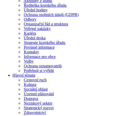
Aktuality z úřadu
Ředitelka krajského úřadu
Úřední hodiny
Ochrana osobních údajů (GDPR)
Odbory
Organizační řád a struktura
Veřejné zakázky
Kariéra
Úřední deska
Strategie krajského úřadu
Povinné informace
Kontakty
Informace pro obce
Volby
Ochrana oznamovatelů
Potřebuji si vyřídit
Hlavní témata
Cestovní ruch
Kultura
Sociální oblast
Územní plánování
Doprava
Neziskový sektor
Strategický rozvoj
Zdravotnictví