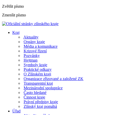
Zvětšit písmo
Zmenšit písmo
Kraj
Aktuality
Orgány kraje
Média a komunikace
Krizové řízení
Pozvánky
Hejtman
Symboly kraje
Praktické odkazy
O Zlínském kraji
Organizace zřizované a založené ZK
Transparentní kraj
Mezinárodní spolupráce
Často hledané
Činnost kraje
Právní předpisy kraje
Zlínský kraj pomáhá
Úřad