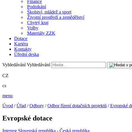
Finance
Podnikání
Školství, mládež a sport
Životní prostředí a zemědělství
Chytrý kraj
Volby
Materiály ZZK
Dotace
Kariéra
Kontakty
Úřední deska
Vyhledávání
Vyhledávání
CZ
cs
menu
Úvod
/
Úřad
/
Odbory
/
Odbor řízení dotačních projektů
/
Evropské d
Evropské dotace
Interreg Slovenská republika - Česká republika