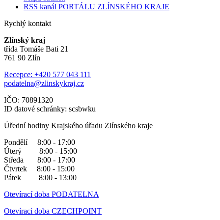
RSS kanál PORTÁLU ZLÍNSKÉHO KRAJE
Rychlý kontakt
Zlínský kraj
třída Tomáše Bati 21
761 90 Zlín
Recepce: +420 577 043 111
podatelna@zlinskykraj.cz
IČO: 70891320
ID datové schránky: scsbwku
Úřední hodiny Krajského úřadu Zlínského kraje
Pondělí 8:00 - 17:00
Úterý 8:00 - 15:00
Středa 8:00 - 17:00
Čtvrtek 8:00 - 15:00
Pátek 8:00 - 13:00
Otevírací doba PODATELNA
Otevírací doba CZECHPOINT