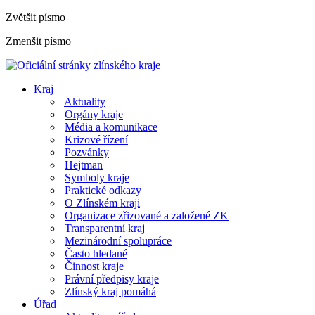
Zvětšit písmo
Zmenšit písmo
Kraj
Aktuality
Orgány kraje
Média a komunikace
Krizové řízení
Pozvánky
Hejtman
Symboly kraje
Praktické odkazy
O Zlínském kraji
Organizace zřizované a založené ZK
Transparentní kraj
Mezinárodní spolupráce
Často hledané
Činnost kraje
Právní předpisy kraje
Zlínský kraj pomáhá
Úřad