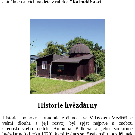
aktuálních akcích najdete v rubrice
"
Kalendář akcí
"
.
Historie hvězdárny
Historie spolkové astronomické činnosti ve Valašském Meziříčí je
velmi dlouhá a její rozvoj byl spjat nejprve s osobou
středoškolského učitele Antonína Ballnera a jeho soukromé
hvězdárny (od roku 1929), která je dnes součástí areálu, později pak