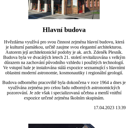
Hlavní budova
Hvězdárna využívá pro svou činnost zejména hlavní budovu, která
je kulturní památkou, určitě zaujme svou elegantní architekturou.
Autorem její architektonické podoby je ak. arch. Zdeněk Plesník.
Budova byla ve dvacátých letech 21. století revitalizována s velkým
důrazem na zachování původního vzhledu i použitých technologií.
Ve vstupní hale je instalována stálá expozice seznamující s hlavními
oblastmi moderní astronomie, kosmonautiky i regionální geologií.
Budova odborného pracoviště byla dokončena v roce 1964 a dnes je
využívána zejména pro celou řadu odborných astronomických
pozorování. Je zde však i specializovaná učebna a menší vnitřní
expozice určené zejména školním skupinám.
17.04.2023 13:39