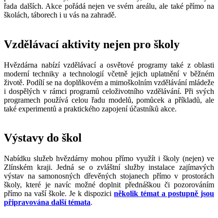
řada dalších. Akce pořádá nejen ve svém areálu, ale také přímo na
školách, táborech i u vás na zahradě.
Vzdělávací aktivity nejen pro školy
Hvězdárna nabízí vzdělávací a osvětové programy také z oblasti
moderní techniky a technologií včetně jejich uplatnění v běžném
životě. Podílí se na doplňkovém a mimoškolním vzdělávání mládeže
i dospělých v rámci programů celoživotního vzdělávání. Při svých
programech používá celou řadu modelů, pomůcek a příkladů, ale
také experimentů a praktického zapojení účastníků akce.
Výstavy do škol
Nabídku služeb hvězdárny mohou přímo využít i školy (nejen) ve
Zlínském kraji. Jedná se o zvláštní služby instalace zajímavých
výstav na samonosných dřevěných stojanech přímo v prostorách
školy, které je navíc možné doplnit přednáškou či pozorováním
přímo na vaší škole. Je k dispozici
několik témat a postupně jsou
připravována další témata
.