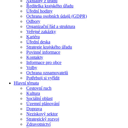
Aktuality z úřadu
Ředitelka krajského úřadu
Úřední hodiny
Ochrana osobních údajů (GDPR)
Odbory
Organizační řád a struktura
Veřejné zakázky
Kariéra
Úřední deska
Strategie krajského úřadu
Povinné informace
Kontakty
Informace pro obce
Volby
Ochrana oznamovatelů
Potřebuji si vyřídit
Hlavní témata
Cestovní ruch
Kultura
Sociální oblast
Územní plánování
Doprava
Neziskový sektor
Strategický rozvoj
Zdravotnictví