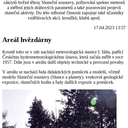
zákrytů hvězd tělesy Sluneční soustavy, pořizování spekter meteorů
a měření jejich dráhových parametrů a také pozorování projevů
sluneční aktivity. Do této odborné činnosti zapojuje také účastníky
vzdělávacích akcí, kroužků, klubů apod.
17.04.2023 13:57
Areál hvězdárny
Kromě toho se v zde nachází meteorologická stanice I. řádu, patřící
Českému hydrometeorologickému ústavu, která začala měřit v roce
1957. Dále jsou v areálu další objekty technické a provozní povahy.
V areálu se nachází řada didaktických pomůcek a modelů, včetně
modelu Sluneční soustavy (Slunce a planety), venkovní geologické
expozice, slunečních hodin a řady dalších expozic a pomůcek.