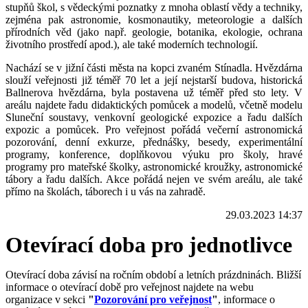
stupňů škol, s vědeckými poznatky z mnoha oblastí vědy a techniky,
zejména pak astronomie, kosmonautiky, meteorologie a dalších
přírodních věd (jako např. geologie, botanika, ekologie, ochrana
životního prostředí apod.), ale také moderních technologií.
Nachází se v jižní části města na kopci zvaném Stínadla. Hvězdárna
slouží veřejnosti již téměř 70 let a její nejstarší budova, historická
Ballnerova hvězdárna, byla postavena už téměř před sto lety. V
areálu najdete řadu didaktických pomůcek a modelů, včetně modelu
Sluneční soustavy, venkovní geologické expozice a řadu dalších
expozic a pomůcek. Pro veřejnost pořádá večerní astronomická
pozorování, denní exkurze, přednášky, besedy, experimentální
programy, konference, doplňkovou výuku pro školy, hravé
programy pro mateřské školky, astronomické kroužky, astronomické
tábory a řadu dalších. Akce pořádá nejen ve svém areálu, ale také
přímo na školách, táborech i u vás na zahradě.
29.03.2023 14:37
Otevírací doba pro jednotlivce
Otevírací doba závisí na ročním období a letních prázdninách. Bližší
informace o otevírací době pro veřejnost najdete na webu
organizace v sekci
"
Pozorování pro veřejnost
"
,
informace o