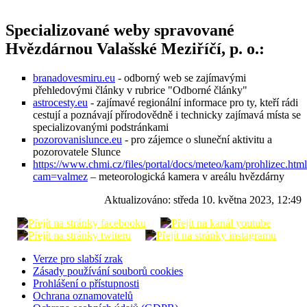
Specializované weby spravované
Hvězdárnou Valašské Meziříčí, p. o.:
branadovesmiru.eu
- odborný web se zajímavými
přehledovými články v rubrice "Odborné články"
astrocesty.eu
- zajímavé regionální informace pro ty, kteří rádi
cestují a poznávají přírodovědně i technicky zajímavá místa se
specializovanými podstránkami
pozorovanislunce.eu
- pro zájemce o sluneční aktivitu a
pozorovatele Slunce
https://www.chmi.cz/files/portal/docs/meteo/kam/prohlizec.htm
cam=valmez
– meteorologická kamera v areálu hvězdárny
Aktualizováno:
středa 10. května 2023, 12:49
Verze pro slabší zrak
Zásady používání souborů cookies
Prohlášení o přístupnosti
Ochrana oznamovatelů