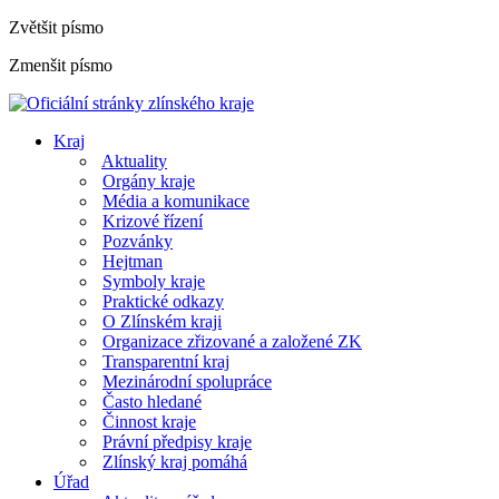
Zvětšit písmo
Zmenšit písmo
Kraj
Aktuality
Orgány kraje
Média a komunikace
Krizové řízení
Pozvánky
Hejtman
Symboly kraje
Praktické odkazy
O Zlínském kraji
Organizace zřizované a založené ZK
Transparentní kraj
Mezinárodní spolupráce
Často hledané
Činnost kraje
Právní předpisy kraje
Zlínský kraj pomáhá
Úřad