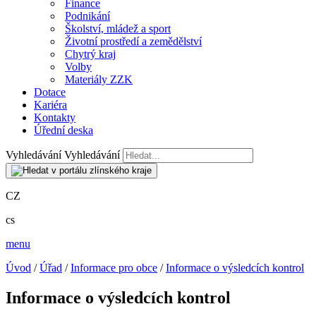
Finance
Podnikání
Školství, mládež a sport
Životní prostředí a zemědělství
Chytrý kraj
Volby
Materiály ZZK
Dotace
Kariéra
Kontakty
Úřední deska
Vyhledávání
Vyhledávání
CZ
cs
menu
Úvod
/
Úřad
/
Informace pro obce
/
Informace o výsledcích kontrol
Informace o výsledcích kontrol