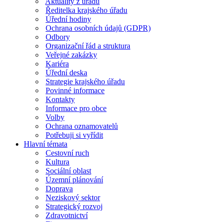
Aktuality z úřadu
Ředitelka krajského úřadu
Úřední hodiny
Ochrana osobních údajů (GDPR)
Odbory
Organizační řád a struktura
Veřejné zakázky
Kariéra
Úřední deska
Strategie krajského úřadu
Povinné informace
Kontakty
Informace pro obce
Volby
Ochrana oznamovatelů
Potřebuji si vyřídit
Hlavní témata
Cestovní ruch
Kultura
Sociální oblast
Územní plánování
Doprava
Neziskový sektor
Strategický rozvoj
Zdravotnictví