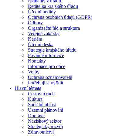
Aktuality z úřadu
Ředitelka krajského úřadu
Úřední hodiny
Ochrana osobních údajů (GDPR)
Odbory
Organizační řád a struktura
Veřejné zakázky
Kariéra
Úřední deska
Strategie krajského úřadu
Povinné informace
Kontakty
Informace pro obce
Volby
Ochrana oznamovatelů
Potřebuji si vyřídit
Hlavní témata
Cestovní ruch
Kultura
Sociální oblast
Územní plánování
Doprava
Neziskový sektor
Strategický rozvoj
Zdravotnictví