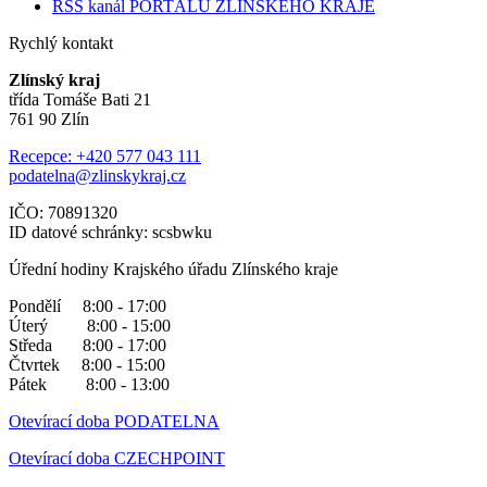
RSS kanál PORTÁLU ZLÍNSKÉHO KRAJE
Rychlý kontakt
Zlínský kraj
třída Tomáše Bati 21
761 90 Zlín
Recepce: +420 577 043 111
podatelna@zlinskykraj.cz
IČO: 70891320
ID datové schránky: scsbwku
Úřední hodiny Krajského úřadu Zlínského kraje
Pondělí 8:00 - 17:00
Úterý 8:00 - 15:00
Středa 8:00 - 17:00
Čtvrtek 8:00 - 15:00
Pátek 8:00 - 13:00
Otevírací doba PODATELNA
Otevírací doba CZECHPOINT