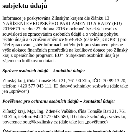
subjektu údajů
Informace je poskytována Zlínským krajem dle článku 13
NAŘÍZENÍ EVROPSKÉHO PARLAMENTU A RADY (EU)
2016/679 ze dne 27. dubna 2016 o ochraně fyzických osob v
souvislosti se zpracováním osobních údajů a o volném pohybu
těchto údajů a o zrušení směrnice 95/46/ES (dále též „GDPR“) pro
účel zpracování „sběr informací potřebných pro stanovení přesné
výše alokace finančních prostředků na kotlíkové dotace pro Zlínský
kraj z operačního programu EU“. Subjektem osobních údajů je
zájemce o kotlíkovou dotaci.
Správce osobních údajů – kontaktní údaje:
Zlínský kraj, třída Tomáše Bati 21, 761 90 Zlín, IČO: 70 89 13 20,
telefon: +420 577 043 111, ID datové schránky: scsbwku (dále také
jen „správce“)
Pověřenec pro ochranu osobních údajů – kontaktní údaje:
Zlínský kraj, Mgr. Ing. Zdeněk Vašátko, třída Tomáše Bati 21, 761
90 Zlín, telefon: +420 577 043 580, ID datové schránky: scsbwku,
poverenec.oou@kr-zlinsky.cz (dále také jen „pověřenec)
Účel zpracování a právní základ pro zpracování
osobních údajů: