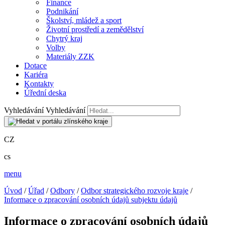
Finance
Podnikání
Školství, mládež a sport
Životní prostředí a zemědělství
Chytrý kraj
Volby
Materiály ZZK
Dotace
Kariéra
Kontakty
Úřední deska
Vyhledávání
Vyhledávání
CZ
cs
menu
Úvod
/
Úřad
/
Odbory
/
Odbor strategického rozvoje kraje
/
Informace o zpracování osobních údajů subjektu údajů
Informace o zpracování osobních údajů