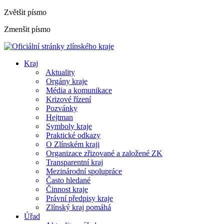
Zvětšit písmo
Zmenšit písmo
Kraj
Aktuality
Orgány kraje
Média a komunikace
Krizové řízení
Pozvánky
Hejtman
Symboly kraje
Praktické odkazy
O Zlínském kraji
Organizace zřizované a založené ZK
Transparentní kraj
Mezinárodní spolupráce
Často hledané
Činnost kraje
Právní předpisy kraje
Zlínský kraj pomáhá
Úřad