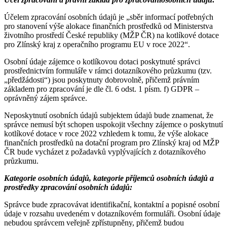
Účelem zpracování osobních údajů je „sběr informací potřebných
pro stanovení výše alokace finančních prostředků od Ministerstva
životního prostředí České republiky (MŽP ČR) na kotlíkové dotace
pro Zlínský kraj z operačního programu EU v roce 2022“.
Osobní údaje zájemce o kotlíkovou dotaci poskytnuté správci
prostřednictvím formuláře v rámci dotazníkového průzkumu (tzv.
„předžádosti“) jsou poskytnuty dobrovolně, přičemž právním
základem pro zpracování je dle čl. 6 odst. 1 písm. f) GDPR –
oprávněný zájem správce.
Neposkytnutí osobních údajů subjektem údajů bude znamenat, že
správce nemusí být schopen uspokojit všechny zájemce o poskytnutí
kotlíkové dotace v roce 2022 vzhledem k tomu, že výše alokace
finančních prostředků na dotační program pro Zlínský kraj od MŽP
ČR bude vycházet z požadavků vyplývajících z dotazníkového
průzkumu.
Kategorie osobních údajů, kategorie příjemců osobních údajů a
prostředky zpracování osobních údajů:
Správce bude zpracovávat identifikační, kontaktní a popisné osobní
údaje v rozsahu uvedeném v dotazníkovém formuláři. Osobní údaje
nebudou správcem veřejně zpřístupněny, přičemž budou