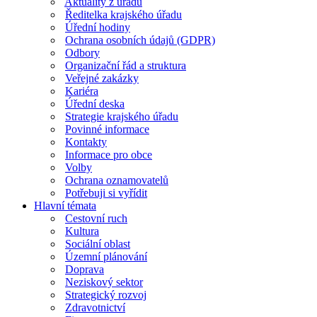
Aktuality z úřadu
Ředitelka krajského úřadu
Úřední hodiny
Ochrana osobních údajů (GDPR)
Odbory
Organizační řád a struktura
Veřejné zakázky
Kariéra
Úřední deska
Strategie krajského úřadu
Povinné informace
Kontakty
Informace pro obce
Volby
Ochrana oznamovatelů
Potřebuji si vyřídit
Hlavní témata
Cestovní ruch
Kultura
Sociální oblast
Územní plánování
Doprava
Neziskový sektor
Strategický rozvoj
Zdravotnictví