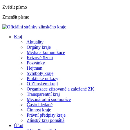
Zvětšit písmo
Zmenšit písmo
Kraj
Aktuality
Orgány kraje
Média a komunikace
Krizové řízení
Pozvánky
Hejtman
Symboly kraje
Praktické odkazy
O Zlínském kraji
Organizace zřizované a založené ZK
Transparentní kraj
Mezinárodní spolupráce
Často hledané
Činnost kraje
Právní předpisy kraje
Zlínský kraj pomáhá
Úřad