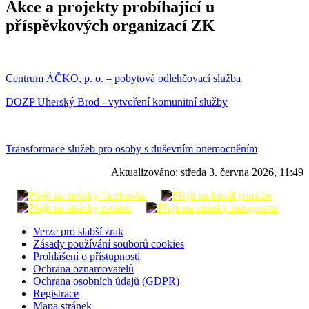
Akce a projekty probíhající u
příspěvkových organizací ZK
Centrum ÁČKO, p. o. – pobytová odlehčovací služba
DOZP Uherský Brod - vytvoření komunitní služby
Transformace služeb pro osoby s duševním onemocněním
Aktualizováno:
středa 3. června 2026, 11:49
Verze pro slabší zrak
Zásady používání souborů cookies
Prohlášení o přístupnosti
Ochrana oznamovatelů
Ochrana osobních údajů (GDPR)
Registrace
Mapa stránek