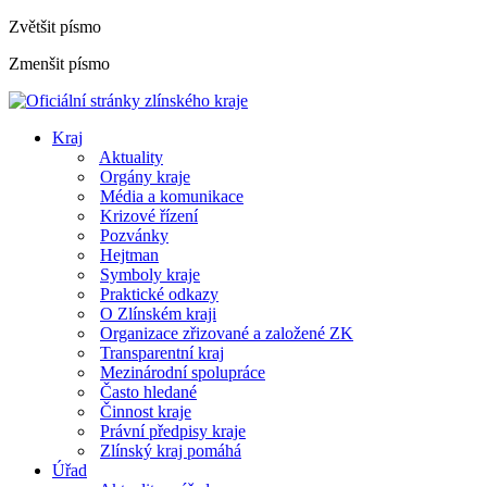
Zvětšit písmo
Zmenšit písmo
Kraj
Aktuality
Orgány kraje
Média a komunikace
Krizové řízení
Pozvánky
Hejtman
Symboly kraje
Praktické odkazy
O Zlínském kraji
Organizace zřizované a založené ZK
Transparentní kraj
Mezinárodní spolupráce
Často hledané
Činnost kraje
Právní předpisy kraje
Zlínský kraj pomáhá
Úřad