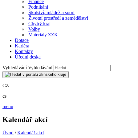
Finance
Podnikání
Školství, mládež a sport
Životní prostředí a zemědělství
Chytrý kraj
Volby
Materiály ZZK
Dotace
Kariéra
Kontakty
Úřední deska
Vyhledávání
Vyhledávání
CZ
cs
menu
Kalendář akcí
Úvod
/
Kalendář akcí