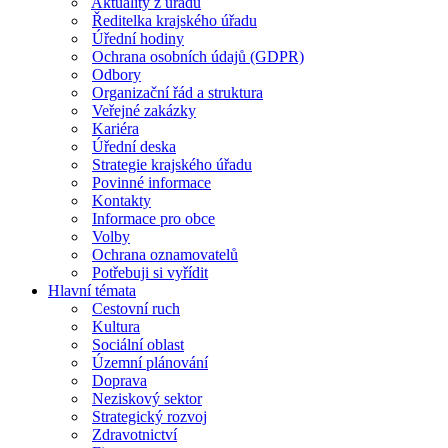
Aktuality z úřadu
Ředitelka krajského úřadu
Úřední hodiny
Ochrana osobních údajů (GDPR)
Odbory
Organizační řád a struktura
Veřejné zakázky
Kariéra
Úřední deska
Strategie krajského úřadu
Povinné informace
Kontakty
Informace pro obce
Volby
Ochrana oznamovatelů
Potřebuji si vyřídit
Hlavní témata
Cestovní ruch
Kultura
Sociální oblast
Územní plánování
Doprava
Neziskový sektor
Strategický rozvoj
Zdravotnictví