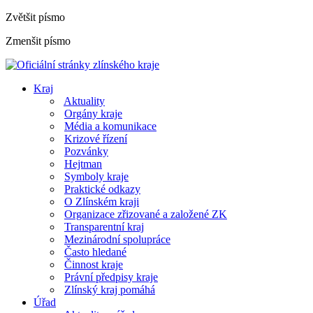
Zvětšit písmo
Zmenšit písmo
Kraj
Aktuality
Orgány kraje
Média a komunikace
Krizové řízení
Pozvánky
Hejtman
Symboly kraje
Praktické odkazy
O Zlínském kraji
Organizace zřizované a založené ZK
Transparentní kraj
Mezinárodní spolupráce
Často hledané
Činnost kraje
Právní předpisy kraje
Zlínský kraj pomáhá
Úřad