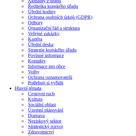
Aktuality z úřadu
Ředitelka krajského úřadu
Úřední hodiny
Ochrana osobních údajů (GDPR)
Odbory
Organizační řád a struktura
Veřejné zakázky
Kariéra
Úřední deska
Strategie krajského úřadu
Povinné informace
Kontakty
Informace pro obce
Volby
Ochrana oznamovatelů
Potřebuji si vyřídit
Hlavní témata
Cestovní ruch
Kultura
Sociální oblast
Územní plánování
Doprava
Neziskový sektor
Strategický rozvoj
Zdravotnictví