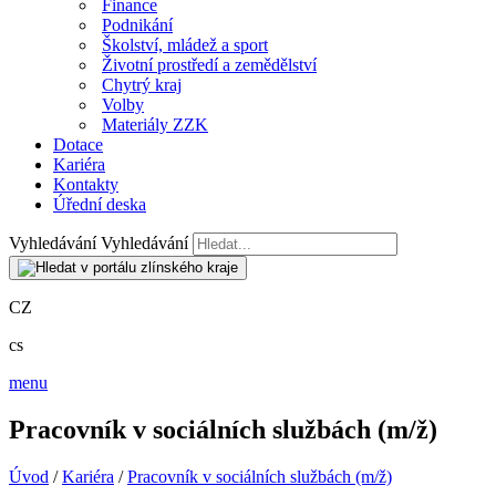
Finance
Podnikání
Školství, mládež a sport
Životní prostředí a zemědělství
Chytrý kraj
Volby
Materiály ZZK
Dotace
Kariéra
Kontakty
Úřední deska
Vyhledávání
Vyhledávání
CZ
cs
menu
Pracovník v sociálních službách (m/ž)
Úvod
/
Kariéra
/
Pracovník v sociálních službách (m/ž)