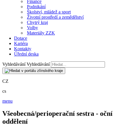
Finance
Podnikání
Školství, mládež a sport
Životní prostředí a zemědělství
Chytrý kraj
Volby
Materiály ZZK
Dotace
Kariéra
Kontakty
Úřední deska
Vyhledávání
Vyhledávání
CZ
cs
menu
Všeobecná/perioperační sestra - oční
oddělení