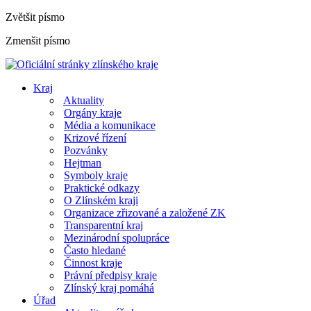
Zvětšit písmo
Zmenšit písmo
Kraj
Aktuality
Orgány kraje
Média a komunikace
Krizové řízení
Pozvánky
Hejtman
Symboly kraje
Praktické odkazy
O Zlínském kraji
Organizace zřizované a založené ZK
Transparentní kraj
Mezinárodní spolupráce
Často hledané
Činnost kraje
Právní předpisy kraje
Zlínský kraj pomáhá
Úřad