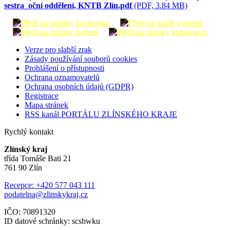
sestra_oční oddělení, KNTB Zlín.pdf
(PDF, 3.84 MB)
Verze pro slabší zrak
Zásady používání souborů cookies
Prohlášení o přístupnosti
Ochrana oznamovatelů
Ochrana osobních údajů (GDPR)
Registrace
Mapa stránek
RSS kanál PORTÁLU ZLÍNSKÉHO KRAJE
Rychlý kontakt
Zlínský kraj
třída Tomáše Bati 21
761 90 Zlín
Recepce: +420 577 043 111
podatelna@zlinskykraj.cz
IČO: 70891320
ID datové schránky: scsbwku