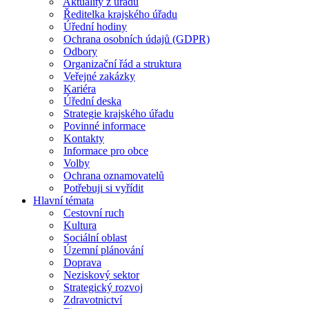
Aktuality z úřadu
Ředitelka krajského úřadu
Úřední hodiny
Ochrana osobních údajů (GDPR)
Odbory
Organizační řád a struktura
Veřejné zakázky
Kariéra
Úřední deska
Strategie krajského úřadu
Povinné informace
Kontakty
Informace pro obce
Volby
Ochrana oznamovatelů
Potřebuji si vyřídit
Hlavní témata
Cestovní ruch
Kultura
Sociální oblast
Územní plánování
Doprava
Neziskový sektor
Strategický rozvoj
Zdravotnictví