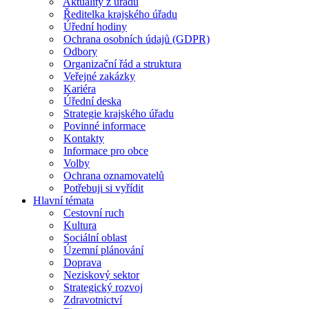
Aktuality z úřadu
Ředitelka krajského úřadu
Úřední hodiny
Ochrana osobních údajů (GDPR)
Odbory
Organizační řád a struktura
Veřejné zakázky
Kariéra
Úřední deska
Strategie krajského úřadu
Povinné informace
Kontakty
Informace pro obce
Volby
Ochrana oznamovatelů
Potřebuji si vyřídit
Hlavní témata
Cestovní ruch
Kultura
Sociální oblast
Územní plánování
Doprava
Neziskový sektor
Strategický rozvoj
Zdravotnictví