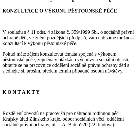
KONZULTACE O VÝKONU PĚSTOUNSKÉ PÉČE
V souladu s § 11 odst. 4 zákona č. 359/1999 Sb., o sociálně právní
ochraně dětí, ve znění pozdějších předpisů, vám nabízíme možnost
konzultací k výkonu pěstounské péče.
Pokud máte zájem konzultovat témata spojená s výkonem
pěstounské péče, zejména v otázkách výchovy a sociální oblasti,
obraťte se na pracovnice oddělení sociálně-právní ochrany dětí a
sjednejte si, prosím, předem termín případné osobní návštěvy.
K O N T A K T Y
Rozdělení obvodů na pracovišti pro náhradní rodinnou péči –
Krajský úřad Zlínského kraje, odbor sociálních věcí, oddělení
sociálně právní ochrany, ul. J. A. Bati 5520 (22. budova):