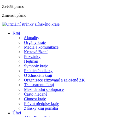
Zvětšit písmo
Zmenšit písmo
Kraj
Aktuality
Orgány kraje
Média a komunikace
Krizové řízení
Pozvánky
Hejtman
Symboly kraje
Praktické odkazy
O Zlínském kraji
Organizace zřizované a založené ZK
Transparentní kraj
Mezinárodní spolupráce
Často hledané
Činnost kraje
Právní předpisy kraje
Zlínský kraj pomáhá
Úřad