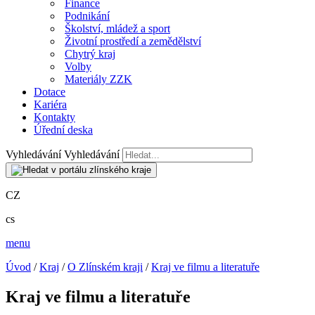
Finance
Podnikání
Školství, mládež a sport
Životní prostředí a zemědělství
Chytrý kraj
Volby
Materiály ZZK
Dotace
Kariéra
Kontakty
Úřední deska
Vyhledávání
Vyhledávání
CZ
cs
menu
Úvod
/
Kraj
/
O Zlínském kraji
/
Kraj ve filmu a literatuře
Kraj ve filmu a literatuře