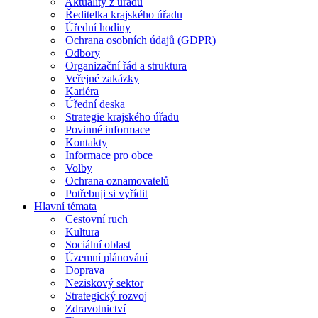
Aktuality z úřadu
Ředitelka krajského úřadu
Úřední hodiny
Ochrana osobních údajů (GDPR)
Odbory
Organizační řád a struktura
Veřejné zakázky
Kariéra
Úřední deska
Strategie krajského úřadu
Povinné informace
Kontakty
Informace pro obce
Volby
Ochrana oznamovatelů
Potřebuji si vyřídit
Hlavní témata
Cestovní ruch
Kultura
Sociální oblast
Územní plánování
Doprava
Neziskový sektor
Strategický rozvoj
Zdravotnictví