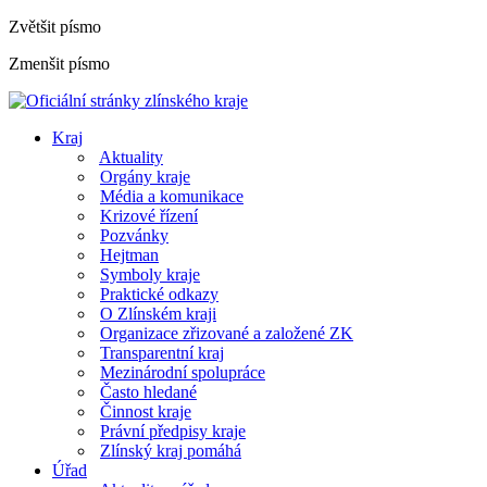
Zvětšit písmo
Zmenšit písmo
Kraj
Aktuality
Orgány kraje
Média a komunikace
Krizové řízení
Pozvánky
Hejtman
Symboly kraje
Praktické odkazy
O Zlínském kraji
Organizace zřizované a založené ZK
Transparentní kraj
Mezinárodní spolupráce
Často hledané
Činnost kraje
Právní předpisy kraje
Zlínský kraj pomáhá
Úřad