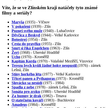
Víte, že se ve Zlínském kraji natáčely tyto známé
filmy a seriály?
Maryša
(1935) - Vlčnov
V pokušení
(1939) - Zlín
Poznej svého muže
(1940) - Luhačovice
Děvčica z Beskyd
(1944) - Velké Karlovice
Botostroj
(1954) - Zlín
Cesta do pravěku
(1955) - Zlín
Smrt si říká Engelchen
(1963) - Zlín
Žert
(1968) - Uherské Hradiště
Ucho
(1970) - Kroměříž
Kapitán Korda
(1970) - Valašské Meziříčí, Vizovice
Terezu bych kvůli žádné holce neopustil
(1976) - zámek
Lešná, Zlín
Stíny horkého léta
(1977) - Velké Karlovice
Třicet panen a Pythagoras
(1973) - Kroměříž
Slovácko sa nesúdí
(1975 - 1984)
Spadla z nebe
(1978) - zámek Lešná, Zlín
Sonáta pro zrzku
(1980) - Uherské Hradiště
Za humny je drak
(1982) - Trnava
O statečném kováři
(1983) - Buchlovice
Amadeus
(1984) - Kroměříž