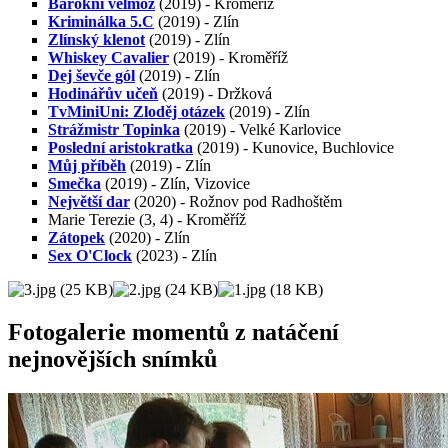
Barokní velmož
(2019) - Kroměříž
Kriminálka 5.C
(2019) - Zlín
Zlínský klenot
(2019) - Zlín
Whiskey Cavalier
(2019) - Kroměříž
Dej ševče gól
(2019) - Zlín
Hodinářův učeň
(2019) - Držková
TvMiniUni: Zloděj otázek
(2019) - Zlín
Strážmistr Topinka
(2019) - Velké Karlovice
Poslední aristokratka
(2019) - Kunovice, Buchlovice
Můj příběh
(2019) - Zlín
Smečka
(2019) - Zlín, Vizovice
Největší dar
(2020) - Rožnov pod Radhoštěm
Marie Terezie (3, 4) - Kroměříž
Zátopek
(2020) - Zlín
Sex O'Clock
(2023) - Zlín
Fotogalerie momentů z natáčení
nejnovějších snímků