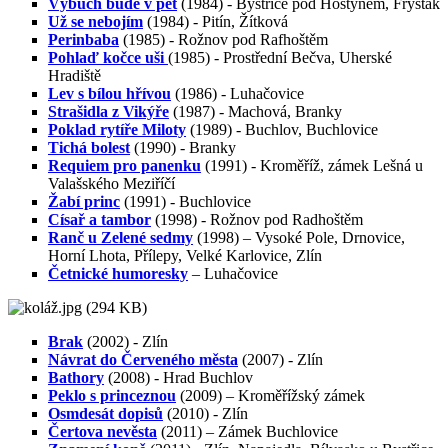
Výbuch bude v pět
(1984) - Bystřice pod Hostýnem, Fryšták
Už se nebojím
(1984) - Pitín, Žítková
Perinbaba
(1985) - Rožnov pod Rafhoštěm
Pohlaď kočce uši
(1985) - Prostřední Bečva, Uherské
Hradiště
Lev s bílou hřívou
(1986) - Luhačovice
Strašidla z Vikýře
(1987) - Machová, Branky
Poklad rytíře Miloty
(1989) - Buchlov, Buchlovice
Tichá bolest
(1990) - Branky
Requiem pro panenku
(1991) - Kroměříž, zámek Lešná u
Valašského Meziříčí
Žabí princ
(1991) - Buchlovice
Císař a tambor
(1998) - Rožnov pod Radhoštěm
Ranč u Zelené sedmy
(1998) – Vysoké Pole, Drnovice,
Horní Lhota, Přílepy, Velké Karlovice, Zlín
Četnické humoresky
– Luhačovice
Brak
(2002) - Zlín
Návrat do Červeného města
(2007) - Zlín
Bathory
(2008) - Hrad Buchlov
Peklo s princeznou
(2009) – Kroměřížský zámek
Osmdesát dopisů
(2010) - Zlín
Čertova nevěsta
(2011) – Zámek Buchlovice