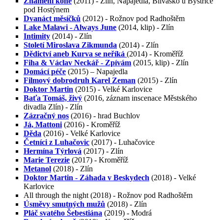
Znamení koně
(2011) - Zlín, Napajedla, Bílvasko u Bystřice
pod Hostýnem
Dvanáct měsíčků
(2012) - Rožnov pod Radhoštěm
Lake Malawi - Always June
(2014, klip) - Zlín
Intimity
(2014) - Zlín
Století Miroslava Zikmunda
(2014) - Zlín
Dědictví aneb Kurva se neříká
(2014) - Kroměříž
Fiha & Václav Neckář - Zpívám
(2015, klip) - Zlín
Domácí péče
(2015) – Napajedla
Filmový dobrodruh Karel Zeman
(2015) - Zlín
Doktor Martin
(2015) - Velké Karlovice
Baťa Tomáš, živý
(2016, záznam inscenace Městského
divadla Zlín) - Zlín
Zázračný nos
(2016) - hrad Buchlov
Já, Mattoni
(2016) - Kroměříž
Děda
(2016) - Velké Karlovice
Četníci z Luhačovic
(2017) - Luhačovice
Hermína Týrlová
(2017) - Zlín
Marie Terezie
(2017) - Kroměříž
Metanol
(2018) - Zlín
Doktor Martin - Záhada v Beskydech
(2018) - Velké
Karlovice
All through the night (2018) - Rožnov pod Radhoštěm
Úsměvy smutných mužů
(2018) - Zlín
Pláč svatého Šebestiána
(2019) - Modrá