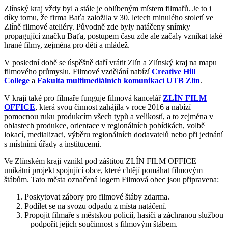
Zlínský kraj vždy byl a stále je oblíbeným místem filmařů. Je to i
díky tomu, že firma Baťa založila v 30. letech minulého století ve
Zlíně filmové ateliéry. Původně zde byly natáčeny snímky
propagující značku Baťa, postupem času zde ale začaly vznikat také
hrané filmy, zejména pro děti a mládež.
V poslední době se úspěšně daří vrátit Zlín a Zlínský kraj na mapu
filmového průmyslu. Filmové vzdělání nabízí
Creative Hill
College
a
Fakulta multimediálních komunikací UTB Zlín
.
V kraji také pro filmaře funguje filmová kancelář
ZLÍN FILM
OFFICE
, která svou činnost zahájila v roce 2016 a nabízí
pomocnou ruku produkcím všech typů a velikostí, a to zejména v
oblastech produkce, orientace v regionálních pobídkách, volbě
lokací, medializaci, výběru regionálních dodavatelů nebo při jednání
s místními úřady a institucemi.
Ve Zlínském kraji vznikl pod záštitou ZLÍN FILM OFFICE
unikátní projekt spojující obce, které chtějí pomáhat filmovým
štábům. Tato města označená logem Filmová obec jsou připravena:
Poskytovat zábory pro filmové štáby zdarma.
Podílet se na svozu odpadu z místa natáčení.
Propojit filmaře s městskou policií, hasiči a záchranou službou
– podpořit jejich součinnost s filmovým štábem.