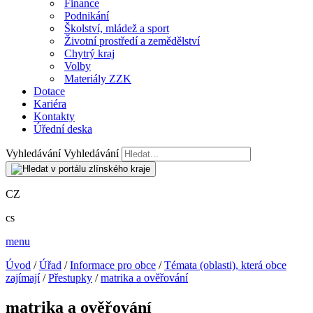
Finance
Podnikání
Školství, mládež a sport
Životní prostředí a zemědělství
Chytrý kraj
Volby
Materiály ZZK
Dotace
Kariéra
Kontakty
Úřední deska
Vyhledávání
Vyhledávání
CZ
cs
menu
Úvod
/
Úřad
/
Informace pro obce
/
Témata (oblasti), která obce
zajímají
/
Přestupky
/
matrika a ověřování
matrika a ověřování