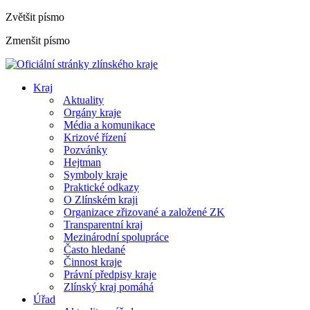
Zvětšit písmo
Zmenšit písmo
Kraj
Aktuality
Orgány kraje
Média a komunikace
Krizové řízení
Pozvánky
Hejtman
Symboly kraje
Praktické odkazy
O Zlínském kraji
Organizace zřizované a založené ZK
Transparentní kraj
Mezinárodní spolupráce
Často hledané
Činnost kraje
Právní předpisy kraje
Zlínský kraj pomáhá
Úřad