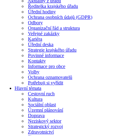
Aktuality z úřadu
Ředitelka krajského úřadu
Úřední hodiny
Ochrana osobních údajů (GDPR)
Odbory
Organizační řád a struktura
Veřejné zakázky
Kariéra
Úřední deska
Strategie krajského úřadu
Povinné informace
Kontakty
Informace pro obce
Volby
Ochrana oznamovatelů
Potřebuji si vyřídit
Hlavní témata
Cestovní ruch
Kultura
Sociální oblast
Územní plánování
Doprava
Neziskový sektor
Strategický rozvoj
Zdravotnictví