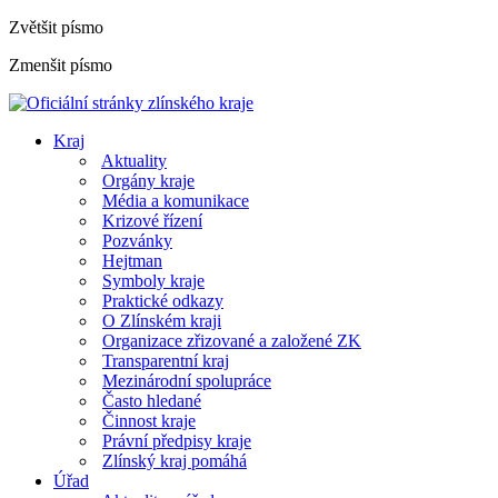
Zvětšit písmo
Zmenšit písmo
Kraj
Aktuality
Orgány kraje
Média a komunikace
Krizové řízení
Pozvánky
Hejtman
Symboly kraje
Praktické odkazy
O Zlínském kraji
Organizace zřizované a založené ZK
Transparentní kraj
Mezinárodní spolupráce
Často hledané
Činnost kraje
Právní předpisy kraje
Zlínský kraj pomáhá
Úřad