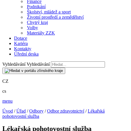
Finance
Podnikání
Školství, mládež a sport
Životní prostředí a zemědělství
Chytrý kraj
Volby
Materiály ZZK
Dotace
Kariéra
Kontakty
Úřední deska
Vyhledávání
Vyhledávání
CZ
cs
menu
Úvod
/
Úřad
/
Odbory
/
Odbor zdravotnictví
/
Lékařská
pohotovostní služba
Lékařská pohotovostní služba