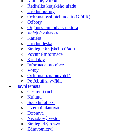
Aktuality z úřadu
Ředitelka krajského úřadu
Úřední hodiny
Ochrana osobních údajů (GDPR)
Odbory
Organizační řád a struktura
Veřejné zakázky
Kariéra
Úřední deska
Strategie krajského úřadu
Povinné informace
Kontakty
Informace pro obce
Volby
Ochrana oznamovatelů
Potřebuji si vyřídit
Hlavní témata
Cestovní ruch
Kultura
Sociální oblast
Územní plánování
Doprava
Neziskový sektor
Strategický rozvoj
Zdravotnictví