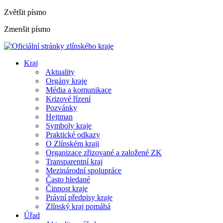
Zvětšit písmo
Zmenšit písmo
Kraj
Aktuality
Orgány kraje
Média a komunikace
Krizové řízení
Pozvánky
Hejtman
Symboly kraje
Praktické odkazy
O Zlínském kraji
Organizace zřizované a založené ZK
Transparentní kraj
Mezinárodní spolupráce
Často hledané
Činnost kraje
Právní předpisy kraje
Zlínský kraj pomáhá
Úřad