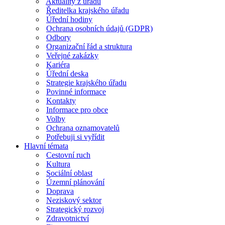
Aktuality z úřadu
Ředitelka krajského úřadu
Úřední hodiny
Ochrana osobních údajů (GDPR)
Odbory
Organizační řád a struktura
Veřejné zakázky
Kariéra
Úřední deska
Strategie krajského úřadu
Povinné informace
Kontakty
Informace pro obce
Volby
Ochrana oznamovatelů
Potřebuji si vyřídit
Hlavní témata
Cestovní ruch
Kultura
Sociální oblast
Územní plánování
Doprava
Neziskový sektor
Strategický rozvoj
Zdravotnictví