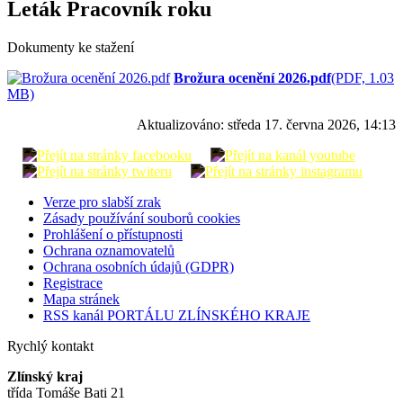
Leták Pracovník roku
Dokumenty ke stažení
Brožura ocenění 2026.pdf
(PDF, 1.03
MB)
Aktualizováno:
středa 17. června 2026, 14:13
Verze pro slabší zrak
Zásady používání souborů cookies
Prohlášení o přístupnosti
Ochrana oznamovatelů
Ochrana osobních údajů (GDPR)
Registrace
Mapa stránek
RSS kanál PORTÁLU ZLÍNSKÉHO KRAJE
Rychlý kontakt
Zlínský kraj
třída Tomáše Bati 21