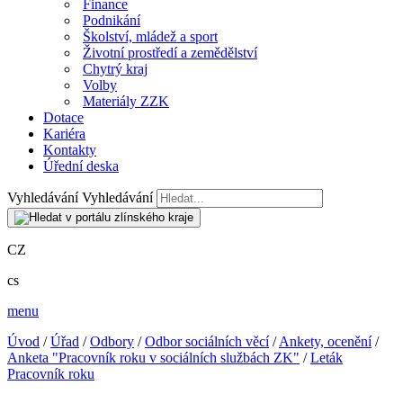
Finance
Podnikání
Školství, mládež a sport
Životní prostředí a zemědělství
Chytrý kraj
Volby
Materiály ZZK
Dotace
Kariéra
Kontakty
Úřední deska
Vyhledávání
Vyhledávání
CZ
cs
menu
Úvod
/
Úřad
/
Odbory
/
Odbor sociálních věcí
/
Ankety, ocenění
/
Anketa "Pracovník roku v sociálních službách ZK"
/
Leták
Pracovník roku