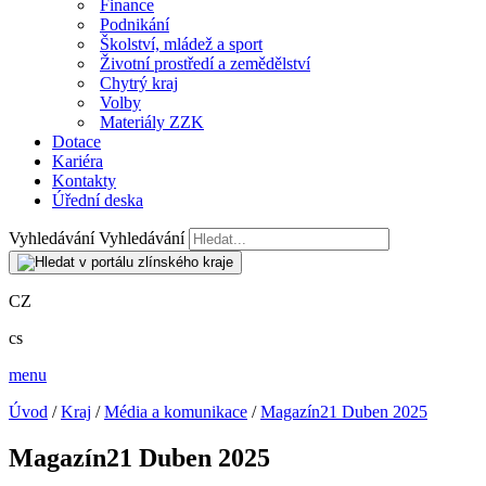
Finance
Podnikání
Školství, mládež a sport
Životní prostředí a zemědělství
Chytrý kraj
Volby
Materiály ZZK
Dotace
Kariéra
Kontakty
Úřední deska
Vyhledávání
Vyhledávání
CZ
cs
menu
Úvod
/
Kraj
/
Média a komunikace
/
Magazín21 Duben 2025
Magazín21 Duben 2025