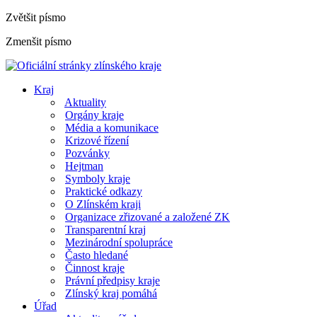
Zvětšit písmo
Zmenšit písmo
Kraj
Aktuality
Orgány kraje
Média a komunikace
Krizové řízení
Pozvánky
Hejtman
Symboly kraje
Praktické odkazy
O Zlínském kraji
Organizace zřizované a založené ZK
Transparentní kraj
Mezinárodní spolupráce
Často hledané
Činnost kraje
Právní předpisy kraje
Zlínský kraj pomáhá
Úřad