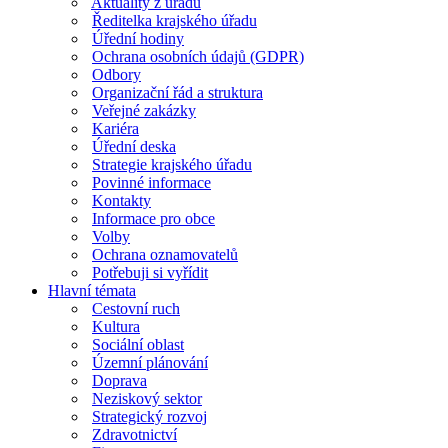
Aktuality z úřadu
Ředitelka krajského úřadu
Úřední hodiny
Ochrana osobních údajů (GDPR)
Odbory
Organizační řád a struktura
Veřejné zakázky
Kariéra
Úřední deska
Strategie krajského úřadu
Povinné informace
Kontakty
Informace pro obce
Volby
Ochrana oznamovatelů
Potřebuji si vyřídit
Hlavní témata
Cestovní ruch
Kultura
Sociální oblast
Územní plánování
Doprava
Neziskový sektor
Strategický rozvoj
Zdravotnictví