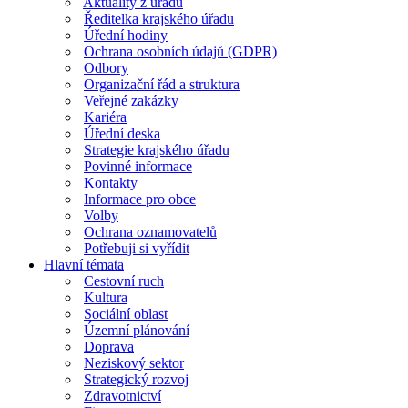
Aktuality z úřadu
Ředitelka krajského úřadu
Úřední hodiny
Ochrana osobních údajů (GDPR)
Odbory
Organizační řád a struktura
Veřejné zakázky
Kariéra
Úřední deska
Strategie krajského úřadu
Povinné informace
Kontakty
Informace pro obce
Volby
Ochrana oznamovatelů
Potřebuji si vyřídit
Hlavní témata
Cestovní ruch
Kultura
Sociální oblast
Územní plánování
Doprava
Neziskový sektor
Strategický rozvoj
Zdravotnictví