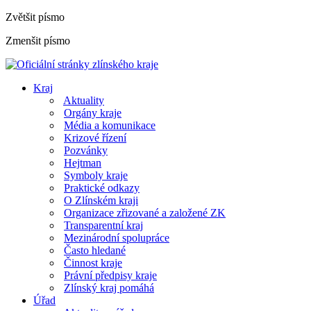
Zvětšit písmo
Zmenšit písmo
Kraj
Aktuality
Orgány kraje
Média a komunikace
Krizové řízení
Pozvánky
Hejtman
Symboly kraje
Praktické odkazy
O Zlínském kraji
Organizace zřizované a založené ZK
Transparentní kraj
Mezinárodní spolupráce
Často hledané
Činnost kraje
Právní předpisy kraje
Zlínský kraj pomáhá
Úřad