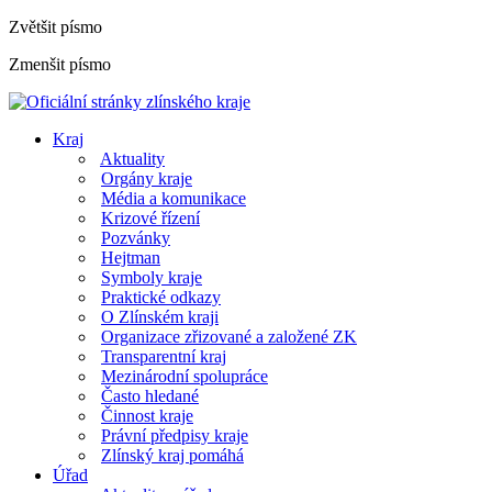
Zvětšit písmo
Zmenšit písmo
Kraj
Aktuality
Orgány kraje
Média a komunikace
Krizové řízení
Pozvánky
Hejtman
Symboly kraje
Praktické odkazy
O Zlínském kraji
Organizace zřizované a založené ZK
Transparentní kraj
Mezinárodní spolupráce
Často hledané
Činnost kraje
Právní předpisy kraje
Zlínský kraj pomáhá
Úřad