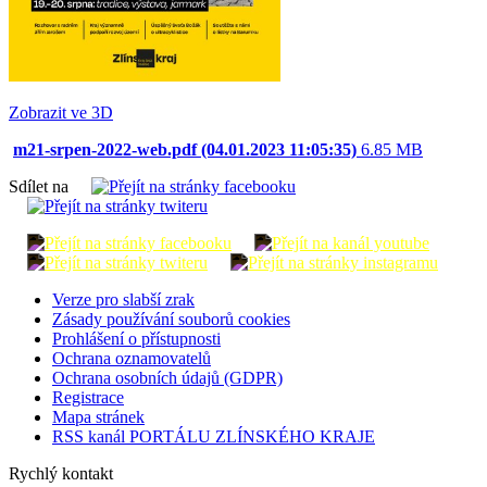
Zobrazit ve 3D
m21-srpen-2022-web.pdf (04.01.2023 11:05:35)
6.85 MB
Sdílet na
Verze pro slabší zrak
Zásady používání souborů cookies
Prohlášení o přístupnosti
Ochrana oznamovatelů
Ochrana osobních údajů (GDPR)
Registrace
Mapa stránek
RSS kanál PORTÁLU ZLÍNSKÉHO KRAJE
Rychlý kontakt