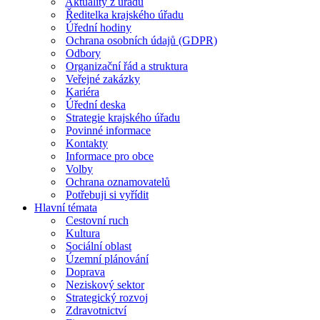
Aktuality z úřadu
Ředitelka krajského úřadu
Úřední hodiny
Ochrana osobních údajů (GDPR)
Odbory
Organizační řád a struktura
Veřejné zakázky
Kariéra
Úřední deska
Strategie krajského úřadu
Povinné informace
Kontakty
Informace pro obce
Volby
Ochrana oznamovatelů
Potřebuji si vyřídit
Hlavní témata
Cestovní ruch
Kultura
Sociální oblast
Územní plánování
Doprava
Neziskový sektor
Strategický rozvoj
Zdravotnictví