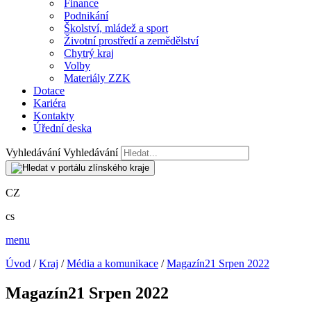
Finance
Podnikání
Školství, mládež a sport
Životní prostředí a zemědělství
Chytrý kraj
Volby
Materiály ZZK
Dotace
Kariéra
Kontakty
Úřední deska
Vyhledávání
Vyhledávání
CZ
cs
menu
Úvod
/
Kraj
/
Média a komunikace
/
Magazín21 Srpen 2022
Magazín21 Srpen 2022