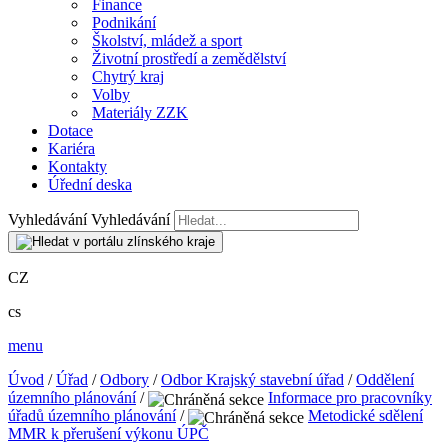
Finance
Podnikání
Školství, mládež a sport
Životní prostředí a zemědělství
Chytrý kraj
Volby
Materiály ZZK
Dotace
Kariéra
Kontakty
Úřední deska
Vyhledávání
Vyhledávání
CZ
cs
menu
Úvod
/
Úřad
/
Odbory
/
Odbor Krajský stavební úřad
/
Oddělení
územního plánování
/
Informace pro pracovníky
úřadů územního plánování
/
Metodické sdělení
MMR k přerušení výkonu ÚPČ