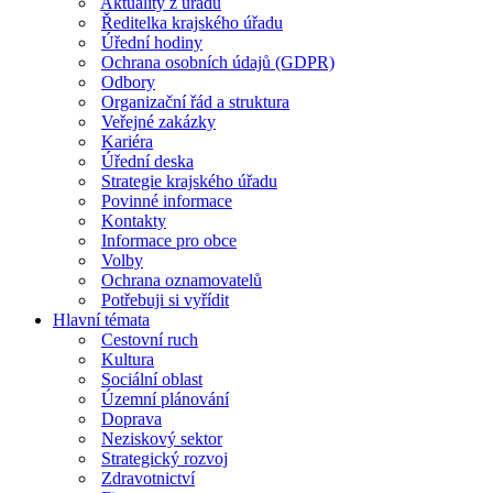
Aktuality z úřadu
Ředitelka krajského úřadu
Úřední hodiny
Ochrana osobních údajů (GDPR)
Odbory
Organizační řád a struktura
Veřejné zakázky
Kariéra
Úřední deska
Strategie krajského úřadu
Povinné informace
Kontakty
Informace pro obce
Volby
Ochrana oznamovatelů
Potřebuji si vyřídit
Hlavní témata
Cestovní ruch
Kultura
Sociální oblast
Územní plánování
Doprava
Neziskový sektor
Strategický rozvoj
Zdravotnictví