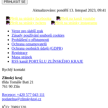
PŘIHLÁSIT SE
Aktualizováno:
pondělí 13. listopad 2023, 09:41
Verze pro slabší zrak
Zásady používání souborů cookies
Prohlášení o přístupnosti
Ochrana oznamovatelů
Ochrana osobních údajů (GDPR)
Registrace
Mapa stránek
RSS kanál PORTÁLU ZLÍNSKÉHO KRAJE
Rychlý kontakt
Zlínský kraj
třída Tomáše Bati 21
761 90 Zlín
Recepce: +420 577 043 111
podatelna@zlinskykraj.cz
IČO: 70891320