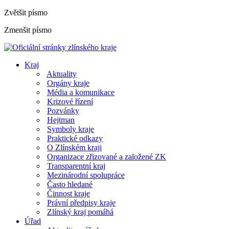
Zvětšit písmo
Zmenšit písmo
Kraj
Aktuality
Orgány kraje
Média a komunikace
Krizové řízení
Pozvánky
Hejtman
Symboly kraje
Praktické odkazy
O Zlínském kraji
Organizace zřizované a založené ZK
Transparentní kraj
Mezinárodní spolupráce
Často hledané
Činnost kraje
Právní předpisy kraje
Zlínský kraj pomáhá
Úřad