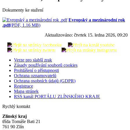
Dokumenty ke stažení
Evropský a mezinárodní rok
.pdf
(PDF, 1.16 MB)
Aktualizováno:
čtvrtek 15. ledna 2026, 09:20
Verze pro slabší zrak
Zásady používání souborů cookies
Prohlášení o přístupnosti
Ochrana oznamovatelů
Ochrana osobních údajů (GDPR)
Registrace
Mapa stránek
RSS kanál PORTÁLU ZLÍNSKÉHO KRAJE
Rychlý kontakt
Zlínský kraj
třída Tomáše Bati 21
761 90 Zlín