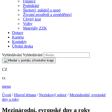
Finance
Podnikání
Školství, mládež a sport
Životní prostředí a zemědělství
Chytrý kraj
Volby
Materiály ZZK
Dotace
Kariéra
Kontakty
Úřední deska
Vyhledávání
Vyhledávání
CZ
cs
menu
Úvod
/
Hlavní témata
/
Neziskový sektor
/
Mezinárodní, evropské
dny a roky
Mezinárodní, evropské dny a roky