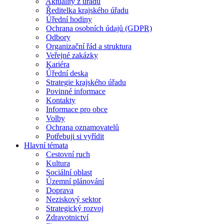
Aktuality z úřadu
Ředitelka krajského úřadu
Úřední hodiny
Ochrana osobních údajů (GDPR)
Odbory
Organizační řád a struktura
Veřejné zakázky
Kariéra
Úřední deska
Strategie krajského úřadu
Povinné informace
Kontakty
Informace pro obce
Volby
Ochrana oznamovatelů
Potřebuji si vyřídit
Hlavní témata
Cestovní ruch
Kultura
Sociální oblast
Územní plánování
Doprava
Neziskový sektor
Strategický rozvoj
Zdravotnictví