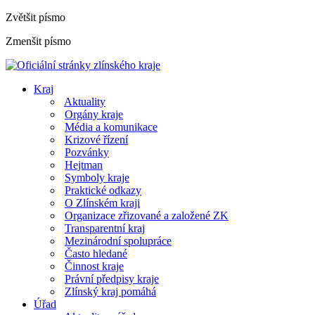
Zvětšit písmo
Zmenšit písmo
Kraj
Aktuality
Orgány kraje
Média a komunikace
Krizové řízení
Pozvánky
Hejtman
Symboly kraje
Praktické odkazy
O Zlínském kraji
Organizace zřizované a založené ZK
Transparentní kraj
Mezinárodní spolupráce
Často hledané
Činnost kraje
Právní předpisy kraje
Zlínský kraj pomáhá
Úřad