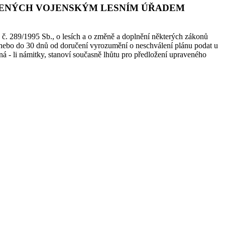
VÁLENÝCH VOJENSKÝM LESNÍM ÚŘADEM
 č. 289/1995 Sb., o lesích a o změně a doplnění některých zákonů
nu nebo do 30 dnů od doručení vyrozumění o neschválení plánu podat u
á - li námitky, stanoví současně lhůtu pro předložení upraveného