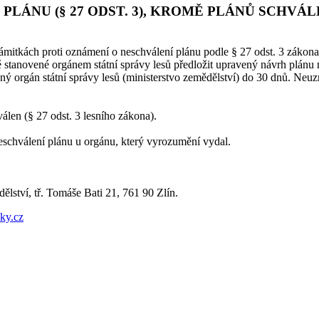
PLÁNU (§ 27 ODST. 3), KROMĚ PLÁNŮ SCH
ámitkách proti oznámení o neschválení plánu podle § 27 odst. 3 zákona
ůtě stanovené orgánem státní správy lesů předložit upravený návrh plá
 orgán státní správy lesů (ministerstvo zemědělství) do 30 dnů. Neuzn
válen (§ 27 odst. 3 lesního zákona).
schválení plánu u orgánu, který vyrozumění vydal.
ělství, tř. Tomáše Bati 21, 761 90 Zlín.
ky.cz