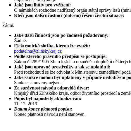
Jaké jsou lhůty pro vyřízení:
O námitkách rozhodne nadřízený orgán státní správy lesů (m
Kteří jsou další účastníci (dotčení) řešení životní situace:
Žádní.
Jaké další činnosti jsou po žadateli požadovány:
Žádné.
Elektronická služba, kterou lze využít:
podatelna@zlinskykraj.cz
Podle kterého právního předpisu se postupuje:
Zákon č. 289/1995 Sb. o lesích a o změně a doplnění někter
Jaké jsou opravné prostředky a jak se uplatňují:
Proti rozhodnutí se lze odvolat k Ministerstvu zemědělství 
Jaké sankce mohou být uplatněny v případě nedodržení po
Sankce stanoveny nejsou.
Za správnost návodu odpovídá útvar:
Krajský úřad Zlínského kraje, odbor životního prostředí a země
Popis byl naposledy aktualizován:
11. 12. 2019
Datum konce platnosti popisu:
Konec platnosti návodu není stanoven
.