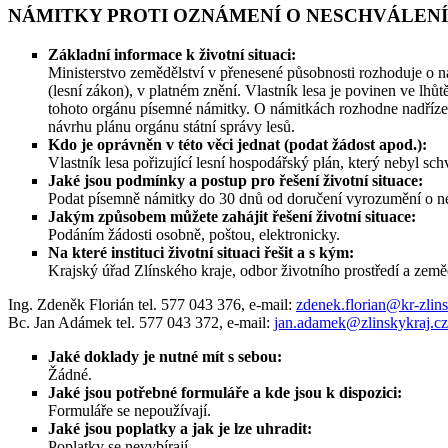
NÁMITKY PROTI OZNÁMENÍ O NESCHVÁLENÍ 
Základní informace k životní situaci:
Ministerstvo zemědělství v přenesené působnosti rozhoduje o n
(lesní zákon), v platném znění. Vlastník lesa je povinen ve lh
tohoto orgánu písemné námitky. O námitkách rozhodne nadřízený
návrhu plánu orgánu státní správy lesů.
Kdo je oprávněn v této věci jednat (podat žádost apod.):
Vlastník lesa pořizující lesní hospodářský plán, který nebyl sch
Jaké jsou podmínky a postup pro řešení životní situace:
Podat písemně námitky do 30 dnů od doručení vyrozumění o ne
Jakým způsobem můžete zahájit řešení životní situace:
Podáním žádosti osobně, poštou, elektronicky.
Na které instituci životní situaci řešit a s kým:
Krajský úřad Zlínského kraje, odbor životního prostředí a zeměd
Ing. Zdeněk Florián tel. 577 043 376, e-mail:
zdenek.florian@kr-zlins
Bc. Jan Adámek tel. 577 043 372, e-mail:
jan.adamek@zlinskykraj.cz
Jaké doklady je nutné mít s sebou:
Žádné.
Jaké jsou potřebné formuláře a kde jsou k dispozici:
Formuláře se nepoužívají.
Jaké jsou poplatky a jak je lze uhradit:
Poplatky se nevybírají.