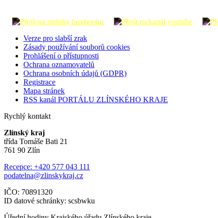
Verze pro slabší zrak
Zásady používání souborů cookies
Prohlášení o přístupnosti
Ochrana oznamovatelů
Ochrana osobních údajů (GDPR)
Registrace
Mapa stránek
RSS kanál PORTÁLU ZLÍNSKÉHO KRAJE
Rychlý kontakt
Zlínský kraj
třída Tomáše Bati 21
761 90 Zlín
Recepce: +420 577 043 111
podatelna@zlinskykraj.cz
IČO: 70891320
ID datové schránky: scsbwku
Úřední hodiny Krajského úřadu Zlínského kraje