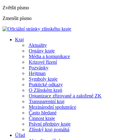
Zvětšit písmo
Zmenšit písmo
Kraj
Aktuality
Orgány kraje
Média a komunikace
Krizové řízení
Pozvánky
Hejtman
Symboly kraje
Praktické odkazy
O Zlínském kraji
Organizace zřizované a založené ZK
Transparentní kraj
Mezinárodní spolupráce
Často hledané
Činnost kraje
Právní předpisy kraje
Zlínský kraj pomáhá
Úřad