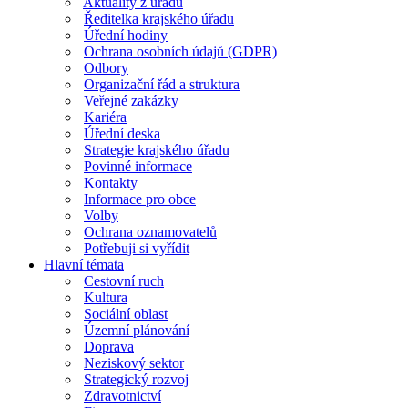
Aktuality z úřadu
Ředitelka krajského úřadu
Úřední hodiny
Ochrana osobních údajů (GDPR)
Odbory
Organizační řád a struktura
Veřejné zakázky
Kariéra
Úřední deska
Strategie krajského úřadu
Povinné informace
Kontakty
Informace pro obce
Volby
Ochrana oznamovatelů
Potřebuji si vyřídit
Hlavní témata
Cestovní ruch
Kultura
Sociální oblast
Územní plánování
Doprava
Neziskový sektor
Strategický rozvoj
Zdravotnictví