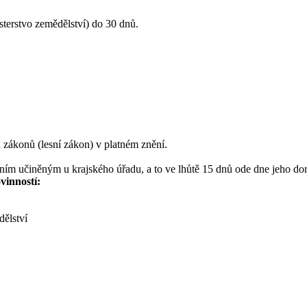
inisterstvo zemědělství) do 30 dnů.
ých zákonů (lesní zákon) v platném znění.
podáním učiněným u krajského úřadu, a to ve lhůtě 15 dnů ode dne je
vinností:
dělství