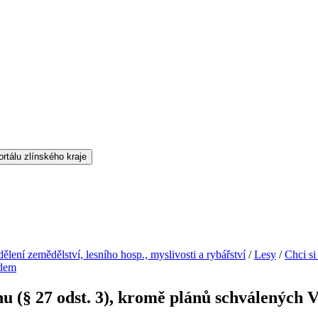
ělení zemědělství, lesního hosp., myslivosti a rybářství
/
Lesy
/
Chci si
adem
nu (§ 27 odst. 3), kromě plánů schválených